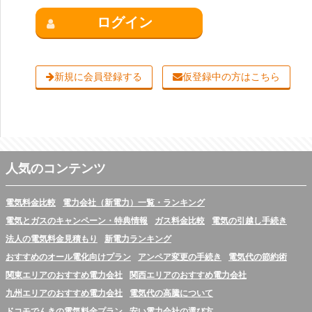
ログイン
新規に会員登録する
仮登録中の方はこちら
人気のコンテンツ
電気料金比較
電力会社（新電力）一覧・ランキング
電気とガスのキャンペーン・特典情報
ガス料金比較
電気の引越し手続き
法人の電気料金見積もり
新電力ランキング
おすすめのオール電化向けプラン
アンペア変更の手続き
電気代の節約術
関東エリアのおすすめ電力会社
関西エリアのおすすめ電力会社
九州エリアのおすすめ電力会社
電気代の高騰について
ドコモでんきの電気料金プラン
安い電力会社の選び方