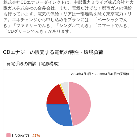
株式会社CDエナジーダイレクトは、中部電力ミライズ株式会社と大
阪ガス株式会社の合弁会社。また、電気だけでなく都市ガスの供給
も行っています。電気の供給エリアは一部離島を除く東京電力エリ
ア。エネチェンジから申し込めるプランには、「ベーシックでん
き」「ファミリーでんき」「シングルでんき」「スマートでんき」
「CDグリーンでんき」があります。
CDエナジーの販売する電気の特性・環境負荷
発電手段の内訳（電源構成）
2024年4月1日 ~ 2025年3月31日の実績値
0.5
0.45
0.4
0.35
0.3
0.25
0.2
0.15
0.1
0.05
0
0
LNG火力
47%