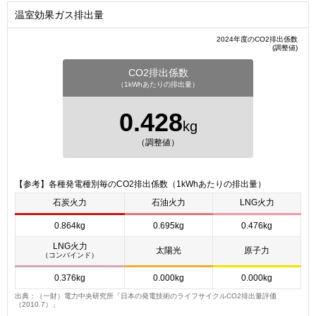
温室効果ガス排出量
2024年度のCO2排出係数
(調整値)
CO2排出係数
（1kWhあたりの排出量）
0.428
kg
（調整値）
【参考】各種発電種別毎のCO2排出係数（1kWhあたりの排出量）
石炭火力
石油火力
LNG火力
0.864kg
0.695kg
0.476kg
LNG火力
太陽光
原子力
（コンバインド）
0.376kg
0.000kg
0.000kg
出典：（一財）電力中央研究所「日本の発電技術のライフサイクルCO2排出量評価
（2010.7）」