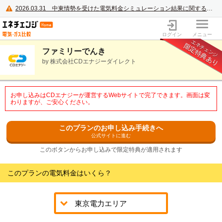
2026.03.31
中東情勢を受けた電気料金シミュレーション結果に関するご案内
電力・ガス比較サイト エネチェンジ
ログイン
メニュー
エネチェンジ
限定特典あり
ファミリーでんき
by 株式会社CDエナジーダイレクト
お申し込みはCDエナジーが運営するWebサイトで完了できます。画面は変
わりますが、ご安心ください。
このプランのお申し込み手続きへ
公式サイトに進む
このボタンからお申し込みで限定特典が適用されます
このプランの電気料金はいくら？