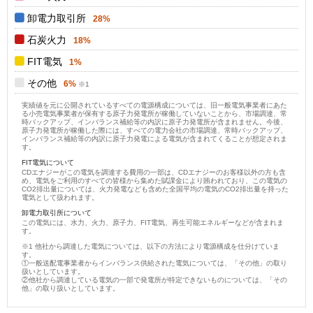
卸電力取引所
28%
石炭火力
18%
FIT電気
1%
その他
6%
実績値を元に公開されているすべての電源構成については、旧一般電気事業者にあた
る小売電気事業者が保有する原子力発電所が稼働していないことから、市場調達、常
時バックアップ、インバランス補給等の内訳に原子力発電所が含まれません。今後、
原子力発電所が稼働した際には、すべての電力会社の市場調達、常時バックアップ、
インバランス補給等の内訳に原子力発電による電気が含まれてくることが想定されま
す。
FIT電気について
CDエナジーがこの電気を調達する費用の一部は、CDエナジーのお客様以外の方も含
め、電気をご利用のすべての皆様から集めた賦課金により賄われており、この電気の
CO2排出量については、火力発電なども含めた全国平均の電気のCO2排出量を持った
電気として扱われます。
卸電力取引所について
この電気には、水力、火力、原子力、FIT電気、再生可能エネルギーなどが含まれま
す。
他社から調達した電気については、以下の方法により電源構成を仕分けていま
す。
①一般送配電事業者からインバランス供給された電気については、「その他」の取り
扱いとしています。
②他社から調達している電気の一部で発電所が特定できないものについては、「その
他」の取り扱いとしています。