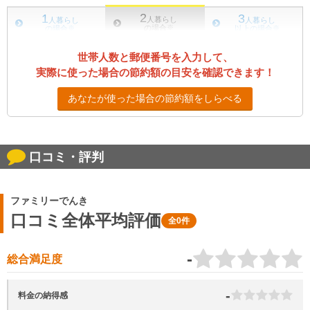
2
1
3
人暮らし
人暮らし
人暮らし
の場合
※
の場合
※
以上の場合
※
世帯人数と郵便番号を入力して、
実際に使った場合の節約額の目安を確認できます！
あなたが使った場合の節約額をしらべる
口コミ・評判
ファミリーでんき
口コミ全体平均評価
全0件
-
総合満足度
-
料金の納得感