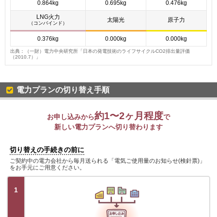
0.864kg
0.695kg
0.476kg
LNG火力
太陽光
原子力
（コンバインド）
0.376kg
0.000kg
0.000kg
出典：（一財）電力中央研究所「日本の発電技術のライフサイクルCO2排出量評価
（2010.7）」
電力プランの切り替え手順
約1〜2ヶ月程度
お申し込みから
で
新しい電力プランへ切り替わります
切り替えの手続きの前に
ご契約中の電力会社から毎月送られる「電気ご使用量のお知らせ(検針票)」
をお手元にご用意ください。
1