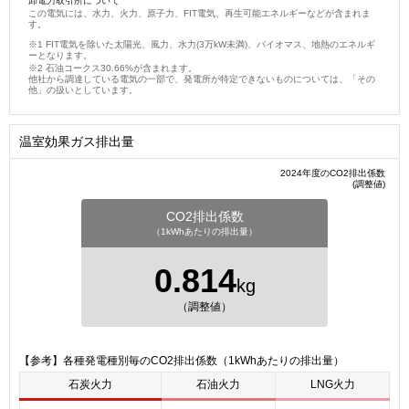
卸電力取引所について
この電気には、水力、火力、原子力、FIT電気、再生可能エネルギーなどが含まれま
す。
FIT電気を除いた太陽光、風力、水力(3万kW未満)、バイオマス、地熱のエネルギ
ーとなります。
石油コークス30.66%が含まれます。
他社から調達している電気の一部で、発電所が特定できないものについては、「その
他」の扱いとしています。
温室効果ガス排出量
2024年度のCO2排出係数
(調整値)
CO2排出係数
（1kWhあたりの排出量）
0.814
kg
（調整値）
【参考】各種発電種別毎のCO2排出係数（1kWhあたりの排出量）
石炭火力
石油火力
LNG火力