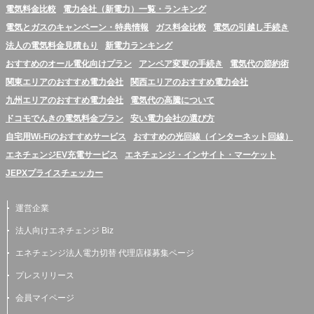
電気料金比較
電力会社（新電力）一覧・ランキング
電気とガスのキャンペーン・特典情報
ガス料金比較
電気の引越し手続き
法人の電気料金見積もり
新電力ランキング
おすすめのオール電化向けプラン
アンペア変更の手続き
電気代の節約術
関東エリアのおすすめ電力会社
関西エリアのおすすめ電力会社
九州エリアのおすすめ電力会社
電気代の高騰について
ドコモでんきの電気料金プラン
安い電力会社の選び方
自宅用Wi-Fiのおすすめサービス
おすすめの光回線（インターネット回線）
エネチェンジEV充電サービス
エネチェンジ・インサイト・マーケット
JEPXプライスチェッカー
運営企業
法人向けエネチェンジ Biz
エネチェンジ法人電力切替 代理店様募集ページ
プレスリリース
会員マイページ