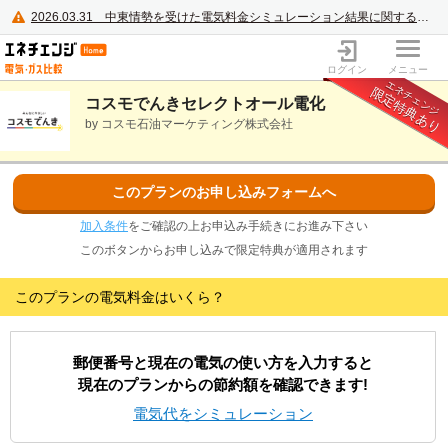
2026.03.31
中東情勢を受けた電気料金シミュレーション結果に関するご案内
電力・ガス比較サイト エネチェンジ
ログイン
メニュー
エネチェンジ
限定特典あり
コスモでんきセレクトオール電化
by コスモ石油マーケティング株式会社
このプランのお申し込みフォームへ
加入条件
をご確認の上お申込み手続きにお進み下さい
このボタンからお申し込みで限定特典が適用されます
このプランの電気料金はいくら？
郵便番号と現在の電気の使い方を入力すると
現在のプランからの節約額を確認できます!
電気代をシミュレーション