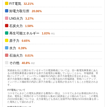
0
FIT電気
32.21%
卸電力取引所
20.06%
LNG火力
3.27%
石炭火力
1.58%
再生可能エネルギー
1.03%
原子力
0.65%
水力
0.39%
石油火力
0.01%
その他
40.8%
実績値を元に公開されているすべての電源構成については、旧一般電気事業者にあた
る小売電気事業者が保有する原子力発電所が稼働していないことから、市場調達、常
時バックアップ、インバランス補給等の内訳に原子力発電所が含まれません。今後、
原子力発電所が稼働した際には、すべての電力会社の市場調達、常時バックアップ、
インバランス補給等の内訳に原子力発電による電気が含まれてくることが想定されま
す。
FIT電気について
コスモでんきがこの電気を調達する費用の一部は、コスモでんきのお客様以外の方も
含め、電気をご利用のすべての皆様から集めた賦課金により賄われており、この電気
のCO2排出量については、火力発電なども含めた全国平均の電気のCO2排出量を持っ
た電気として扱われます。