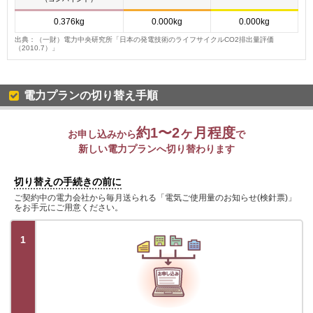
0.376kg
0.000kg
0.000kg
出典：（一財）電力中央研究所「日本の発電技術のライフサイクルCO2排出量評価
（2010.7）」
電力プランの切り替え手順
約1〜2ヶ月程度
お申し込みから
で
新しい電力プランへ切り替わります
切り替えの手続きの前に
ご契約中の電力会社から毎月送られる「電気ご使用量のお知らせ(検針票)」
をお手元にご用意ください。
1