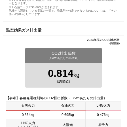
ーとなります。
石油コークス30.66%が含まれます。
他社から調達している電気の一部で、発電所が特定できないものについては、「その
他」の扱いとしています。
温室効果ガス排出量
2024年度のCO2排出係数
(調整値)
CO2排出係数
（1kWhあたりの排出量）
0.814
kg
（調整値）
【参考】各種発電種別毎のCO2排出係数（1kWhあたりの排出量）
石炭火力
石油火力
LNG火力
0.864kg
0.695kg
0.476kg
LNG火力
太陽光
原子力
（コンバインド）