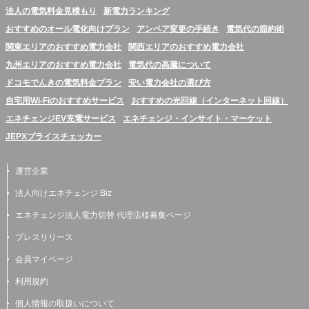
法人の電気料金見積もり
新電力ランキング
おすすめのオール電化向けプラン
アンペア変更の手続き
電気代の節約術
関東エリアのおすすめ電力会社
関西エリアのおすすめ電力会社
九州エリアのおすすめ電力会社
電気代の高騰について
ドコモでんきの電気料金プラン
安い電力会社の選び方
自宅用Wi-Fiのおすすめサービス
おすすめの光回線（インターネット回線）
エネチェンジEV充電サービス
エネチェンジ・インサイト・マーケット
JEPXプライスチェッカー
運営企業
法人向けエネチェンジ Biz
エネチェンジ法人電力切替 代理店様募集ページ
プレスリリース
会員マイページ
利用規約
個人情報の取扱いについて