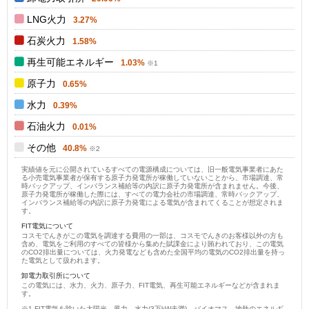
LNG火力
3.27%
石炭火力
1.58%
再生可能エネルギー
1.03%
原子力
0.65%
水力
0.39%
石油火力
0.01%
その他
40.8%
実績値を元に公開されているすべての電源構成については、旧一般電気事業者にあた
る小売電気事業者が保有する原子力発電所が稼働していないことから、市場調達、常
時バックアップ、インバランス補給等の内訳に原子力発電所が含まれません。今後、
原子力発電所が稼働した際には、すべての電力会社の市場調達、常時バックアップ、
インバランス補給等の内訳に原子力発電による電気が含まれてくることが想定されま
す。
FIT電気について
コスモでんきがこの電気を調達する費用の一部は、コスモでんきのお客様以外の方も
含め、電気をご利用のすべての皆様から集めた賦課金により賄われており、この電気
のCO2排出量については、火力発電なども含めた全国平均の電気のCO2排出量を持っ
た電気として扱われます。
卸電力取引所について
この電気には、水力、火力、原子力、FIT電気、再生可能エネルギーなどが含まれま
す。
FIT電気を除いた太陽光、風力、水力(3万kW未満)、バイオマス、地熱のエネルギ