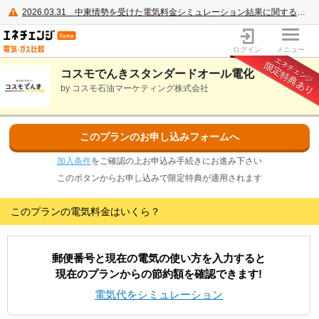
2026.03.31
中東情勢を受けた電気料金シミュレーション結果に関するご案内
電力・ガス比較サイト エネチェンジ
ログイン
メニュー
エネチェンジ
限定特典あり
コスモでんきスタンダードオール電化
by コスモ石油マーケティング株式会社
このプランのお申し込みフォームへ
加入条件
をご確認の上お申込み手続きにお進み下さい
このボタンからお申し込みで限定特典が適用されます
このプランの電気料金はいくら？
郵便番号と現在の電気の使い方を入力すると
現在のプランからの節約額を確認できます!
電気代をシミュレーション