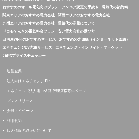
おすすめのオール電化向けプラン
アンペア変更の手続き
電気代の節約術
関東エリアのおすすめ電力会社
関西エリアのおすすめ電力会社
九州エリアのおすすめ電力会社
電気代の高騰について
ドコモでんきの電気料金プラン
安い電力会社の選び方
自宅用Wi-Fiのおすすめサービス
おすすめの光回線（インターネット回線）
エネチェンジEV充電サービス
エネチェンジ・インサイト・マーケット
JEPXプライスチェッカー
運営企業
法人向けエネチェンジ Biz
エネチェンジ法人電力切替 代理店様募集ページ
プレスリリース
会員マイページ
利用規約
個人情報の取扱いについて