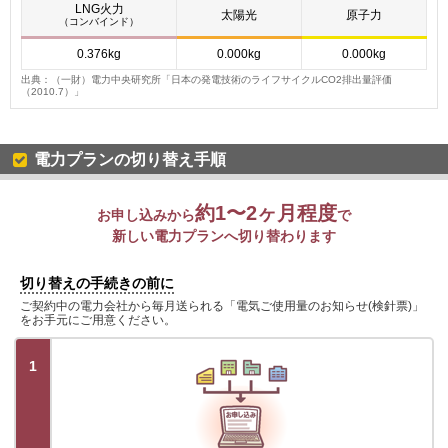
LNG火力
太陽光
原子力
（コンバインド）
0.376kg
0.000kg
0.000kg
出典：（一財）電力中央研究所「日本の発電技術のライフサイクルCO2排出量評価
（2010.7）」
電力プランの切り替え手順
約1〜2ヶ月程度
お申し込みから
で
新しい電力プランへ切り替わります
切り替えの手続きの前に
ご契約中の電力会社から毎月送られる「電気ご使用量のお知らせ(検針票)」
をお手元にご用意ください。
1