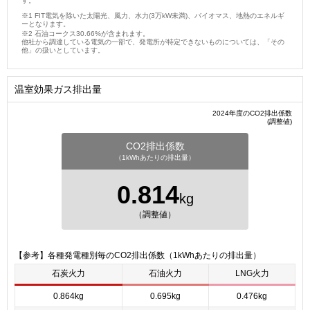
す。
FIT電気を除いた太陽光、風力、水力(3万kW未満)、バイオマス、地熱のエネルギ
ーとなります。
石油コークス30.66%が含まれます。
他社から調達している電気の一部で、発電所が特定できないものについては、「その
他」の扱いとしています。
温室効果ガス排出量
2024年度のCO2排出係数
(調整値)
CO2排出係数
（1kWhあたりの排出量）
0.814
kg
（調整値）
【参考】各種発電種別毎のCO2排出係数（1kWhあたりの排出量）
石炭火力
石油火力
LNG火力
0.864kg
0.695kg
0.476kg