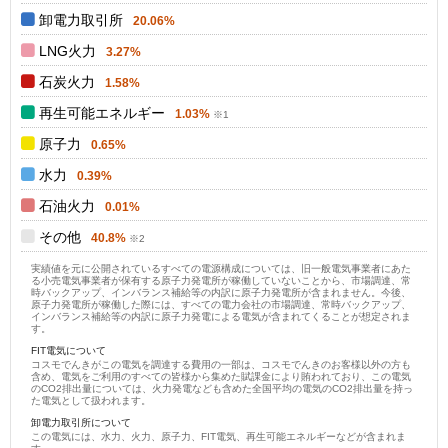
卸電力取引所
20.06%
LNG火力
3.27%
石炭火力
1.58%
再生可能エネルギー
1.03%
原子力
0.65%
水力
0.39%
石油火力
0.01%
その他
40.8%
実績値を元に公開されているすべての電源構成については、旧一般電気事業者にあた
る小売電気事業者が保有する原子力発電所が稼働していないことから、市場調達、常
時バックアップ、インバランス補給等の内訳に原子力発電所が含まれません。今後、
原子力発電所が稼働した際には、すべての電力会社の市場調達、常時バックアップ、
インバランス補給等の内訳に原子力発電による電気が含まれてくることが想定されま
す。
FIT電気について
コスモでんきがこの電気を調達する費用の一部は、コスモでんきのお客様以外の方も
含め、電気をご利用のすべての皆様から集めた賦課金により賄われており、この電気
のCO2排出量については、火力発電なども含めた全国平均の電気のCO2排出量を持っ
た電気として扱われます。
卸電力取引所について
この電気には、水力、火力、原子力、FIT電気、再生可能エネルギーなどが含まれま