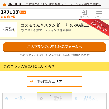
2026.03.31
中東情勢を受けた電気料金シミュレーション結果に関するご案内
電力・ガス比較サイト エネチェンジ
ログイン
メニュー
エネチェンジ
限定特典あり
コスモでんきスタンダード（6kVA以上）
by コスモ石油マーケティング株式会社
このプランのお申し込みフォームへ
このボタンからお申し込みで限定特典が適用されます
このプランの電気料金はいくら？
2
1
3
人暮らし
人暮らし
人暮らし
の場合
※
の場合
※
以上の場合
※