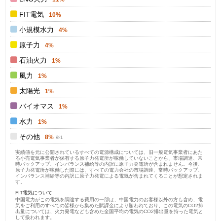
FIT電気
10%
小規模水力
4%
原子力
4%
石油火力
1%
風力
1%
太陽光
1%
バイオマス
1%
水力
1%
その他
8%
実績値を元に公開されているすべての電源構成については、旧一般電気事業者にあた
る小売電気事業者が保有する原子力発電所が稼働していないことから、市場調達、常
時バックアップ、インバランス補給等の内訳に原子力発電所が含まれません。今後、
原子力発電所が稼働した際には、すべての電力会社の市場調達、常時バックアップ、
インバランス補給等の内訳に原子力発電による電気が含まれてくることが想定されま
す。
FIT電気について
中国電力がこの電気を調達する費用の一部は、中国電力のお客様以外の方も含め、電
気をご利用のすべての皆様から集めた賦課金により賄われており、この電気のCO2排
出量については、火力発電なども含めた全国平均の電気のCO2排出量を持った電気と
して扱われます。