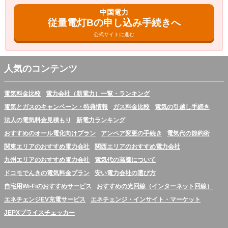
中国電力
従量電灯Bの申し込み手続きへ
公式サイトに進む
人気のコンテンツ
電気料金比較
電力会社（新電力）一覧・ランキング
電気とガスのキャンペーン・特典情報
ガス料金比較
電気の引越し手続き
法人の電気料金見積もり
新電力ランキング
おすすめのオール電化向けプラン
アンペア変更の手続き
電気代の節約術
関東エリアのおすすめ電力会社
関西エリアのおすすめ電力会社
九州エリアのおすすめ電力会社
電気代の高騰について
ドコモでんきの電気料金プラン
安い電力会社の選び方
自宅用Wi-Fiのおすすめサービス
おすすめの光回線（インターネット回線）
エネチェンジEV充電サービス
エネチェンジ・インサイト・マーケット
JEPXプライスチェッカー