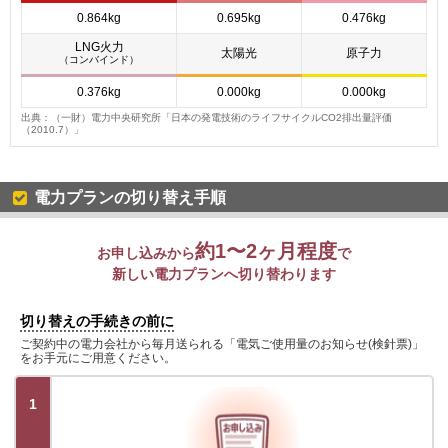
0.864kg
0.695kg
0.476kg
LNG火力
太陽光
原子力
（コンバインド）
0.376kg
0.000kg
0.000kg
出典：（一財）電力中央研究所「日本の発電技術のライフサイクルCO2排出量評価
（2010.7）」
電力プランの切り替え手順
約1〜2ヶ月程度
お申し込みから
で
新しい電力プランへ切り替わります
切り替えの手続きの前に
ご契約中の電力会社から毎月送られる「電気ご使用量のお知らせ(検針票)」
をお手元にご用意ください。
1