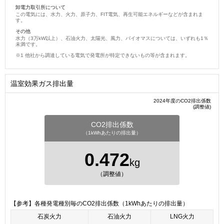
卸電力取引所について
この電気には、水力、火力、原子力、FIT電気、再生可能エネルギーなどが含まれま
す。
その他
水力（3万kW以上）、石油火力、太陽光、風力、バイオマスについては、いずれも1％
未満です。
他社から調達している電気で発電所が特定できないもの等が含まれます。
温室効果ガス排出量
2024年度のCO2排出係数
(調整値)
CO2排出係数
（1kWhあたりの排出量）
0.472
kg
（調整値）
【参考】各種発電種別毎のCO2排出係数（1kWhあたりの排出量）
石炭火力
石油火力
LNG火力