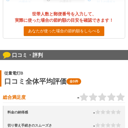
の場合
※
の場合
※
以上の場合
※
世帯人数と郵便番号を入力して、
実際に使った場合の節約額の目安を確認できます！
あなたが使った場合の節約額をしらべる
口コミ・評判
従量電灯B
口コミ全体平均評価
全0件
-
総合満足度
-
料金の納得感
-
切り替え手続きのスムーズさ