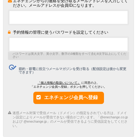
エネチェンジからの連絡を受け取るメールアドレスを入力してく
ださい。メールアドレスが会員IDになります。
予約情報の管理に使うパスワードを設定してください
パスワードは英大文字、英小文字、数字の3種類をすべて含む8文字以上にしてくだ
さい
節約・節電に役立つメールマガジンを受け取る（配信設定は後から変更
できます）
「個人情報の取扱いについて」
に同意の上、
「エネチェンジ会員へ登録」ボタンを押してください。
エネチェンジ会員へ登録
迷惑メール対策で受信メール（ドメイン）の指定をされている方は、ドメイ
ン設定によりメールが受信できない場合がございます。「@enechange.co.jp
および @enechange.jp」のメールが受信できるように受信設定をしてくださ
い。