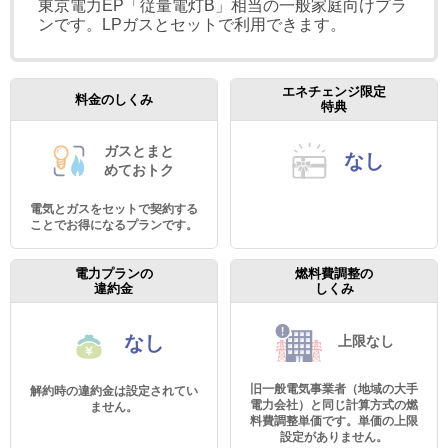
東京電力EP「従量電灯B」相当の一般家庭向けプラ
ンです。LPガスとセットで利用できます。
エネチェンジ限定
料金のしくみ
特典
ガスとまと
なし
めて
おトク
電気とガスをセットで契約する
ことでお得になるプランです。
電力プランの
燃料費調整の
違約金
しくみ
なし
上限なし
旧一般電気事業者（地域の大手
解約時の違約金は設定されてい
電力会社）と同じ計算方式の燃
ません。
料費調整単価です。単価の上限
設定がありません。