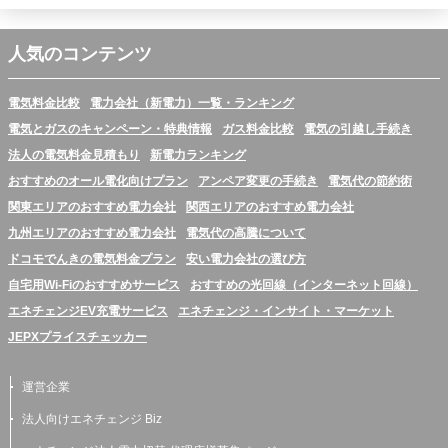
人気のコンテンツ
電気料金比較
電力会社（新電力）一覧・ランキング
電気とガスのキャンペーン・特典情報
ガス料金比較
電気の引越し手続き
法人の電気料金見積もり
新電力ランキング
おすすめのオール電化向けプラン
アンペア変更の手続き
電気代の節約術
関東エリアのおすすめ電力会社
関西エリアのおすすめ電力会社
九州エリアのおすすめ電力会社
電気代の高騰について
ドコモでんきの電気料金プラン
安い電力会社の選び方
自宅用Wi-Fiのおすすめサービス
おすすめの光回線（インターネット回線）
エネチェンジEV充電サービス
エネチェンジ・インサイト・マーケット
JEPXプライスチェッカー
運営企業
法人向けエネチェンジ Biz