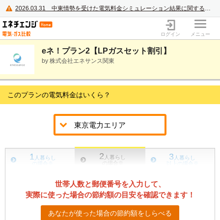
2026.03.31
中東情勢を受けた電気料金シミュレーション結果に関するご案内
電力・ガス比較サイト エネチェンジ
ログイン
メニュー
eネ！プラン2【LPガスセット割引】
by 株式会社エネサンス関東
このプランの電気料金はいくら？
2
1
3
人暮らし
人暮らし
人暮らし
の場合
※
の場合
※
以上の場合
※
世帯人数と郵便番号を入力して、
実際に使った場合の節約額の目安を確認できます！
あなたが使った場合の節約額をしらべる