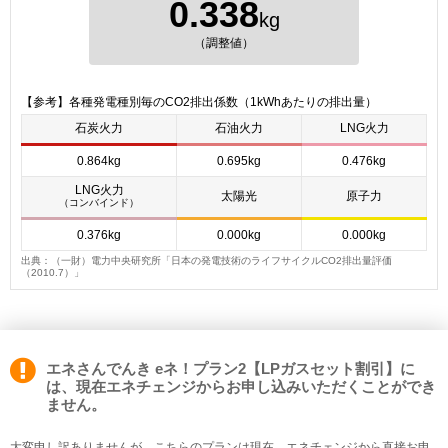
0.338
kg
（調整値）
【参考】各種発電種別毎のCO2排出係数（1kWhあたりの排出量）
石炭火力
石油火力
LNG火力
0.864kg
0.695kg
0.476kg
LNG火力
太陽光
原子力
（コンバインド）
0.376kg
0.000kg
0.000kg
出典：（一財）電力中央研究所「日本の発電技術のライフサイクルCO2排出量評価
（2010.7）」
エネさんでんき eネ！プラン2【LPガスセット割引】に
は、現在エネチェンジからお申し込みいただくことができ
ません。
大変申し訳ありませんが、こちらのプランは現在、エネチェンジから直接お申