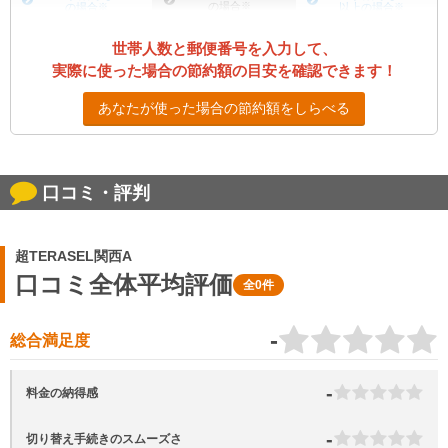
の場合
※
の場合
※
以上の場合
※
世帯人数と郵便番号を入力して、
実際に使った場合の節約額の目安を確認できます！
あなたが使った場合の節約額をしらべる
口コミ・評判
超TERASEL関西A
口コミ全体平均評価
全0件
-
総合満足度
-
料金の納得感
-
切り替え手続きのスムーズさ