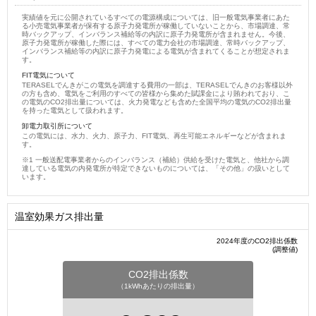
実績値を元に公開されているすべての電源構成については、旧一般電気事業者にあた
る小売電気事業者が保有する原子力発電所が稼働していないことから、市場調達、常
時バックアップ、インバランス補給等の内訳に原子力発電所が含まれません。今後、
原子力発電所が稼働した際には、すべての電力会社の市場調達、常時バックアップ、
インバランス補給等の内訳に原子力発電による電気が含まれてくることが想定されま
す。
FIT電気について
TERASELでんきがこの電気を調達する費用の一部は、TERASELでんきのお客様以外
の方も含め、電気をご利用のすべての皆様から集めた賦課金により賄われており、こ
の電気のCO2排出量については、火力発電なども含めた全国平均の電気のCO2排出量
を持った電気として扱われます。
卸電力取引所について
この電気には、水力、火力、原子力、FIT電気、再生可能エネルギーなどが含まれま
す。
一般送配電事業者からのインバランス（補給）供給を受けた電気と、他社から調
達している電気の内発電所が特定できないものについては、「その他」の扱いとして
います。
温室効果ガス排出量
2024年度のCO2排出係数
(調整値)
CO2排出係数
（1kWhあたりの排出量）