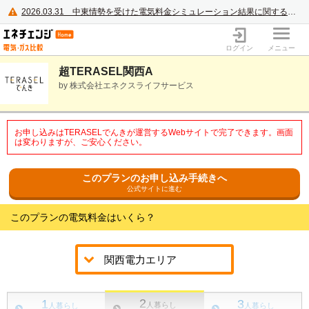
2026.03.31
中東情勢を受けた電気料金シミュレーション結果に関するご案内
電力・ガス比較サイト エネチェンジ
ログイン
メニュー
超TERASEL関西A
by 株式会社エネクスライフサービス
お申し込みはTERASELでんきが運営するWebサイトで完了できます。画面
は変わりますが、ご安心ください。
このプランのお申し込み手続きへ
公式サイトに進む
このプランの電気料金はいくら？
2
1
3
人暮らし
人暮らし
人暮らし