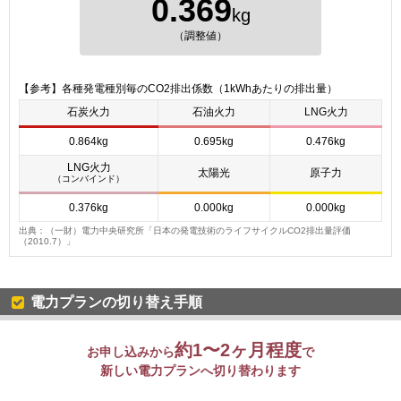
0.369
kg
（調整値）
【参考】各種発電種別毎のCO2排出係数（1kWhあたりの排出量）
石炭火力
石油火力
LNG火力
0.864kg
0.695kg
0.476kg
LNG火力
太陽光
原子力
（コンバインド）
0.376kg
0.000kg
0.000kg
出典：（一財）電力中央研究所「日本の発電技術のライフサイクルCO2排出量評価
（2010.7）」
電力プランの切り替え手順
約1〜2ヶ月程度
お申し込みから
で
新しい電力プランへ切り替わります