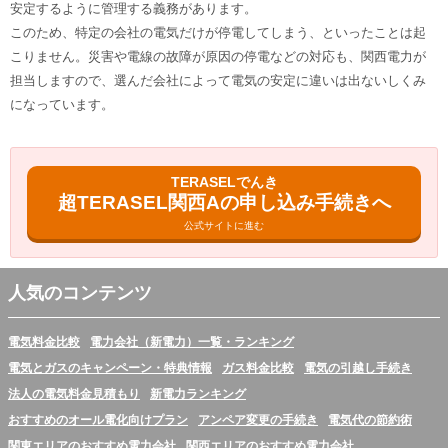
安定するように管理する義務があります。
このため、特定の会社の電気だけが停電してしまう、といったことは起
こりません。災害や電線の故障が原因の停電などの対応も、関西電力が
担当しますので、選んだ会社によって電気の安定に違いは出ないしくみ
になっています。
TERASELでんき
超TERASEL関西Aの申し込み手続きへ
公式サイトに進む
人気のコンテンツ
電気料金比較
電力会社（新電力）一覧・ランキング
電気とガスのキャンペーン・特典情報
ガス料金比較
電気の引越し手続き
法人の電気料金見積もり
新電力ランキング
おすすめのオール電化向けプラン
アンペア変更の手続き
電気代の節約術
関東エリアのおすすめ電力会社
関西エリアのおすすめ電力会社