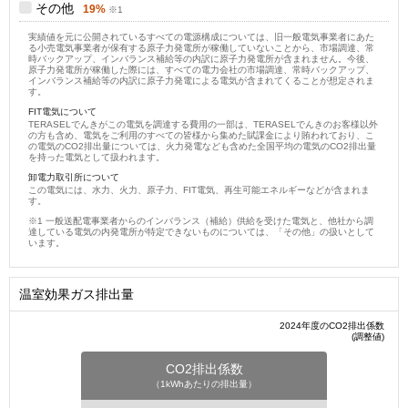
その他
19%
実績値を元に公開されているすべての電源構成については、旧一般電気事業者にあた
る小売電気事業者が保有する原子力発電所が稼働していないことから、市場調達、常
時バックアップ、インバランス補給等の内訳に原子力発電所が含まれません。今後、
原子力発電所が稼働した際には、すべての電力会社の市場調達、常時バックアップ、
インバランス補給等の内訳に原子力発電による電気が含まれてくることが想定されま
す。
FIT電気について
TERASELでんきがこの電気を調達する費用の一部は、TERASELでんきのお客様以外
の方も含め、電気をご利用のすべての皆様から集めた賦課金により賄われており、こ
の電気のCO2排出量については、火力発電なども含めた全国平均の電気のCO2排出量
を持った電気として扱われます。
卸電力取引所について
この電気には、水力、火力、原子力、FIT電気、再生可能エネルギーなどが含まれま
す。
一般送配電事業者からのインバランス（補給）供給を受けた電気と、他社から調
達している電気の内発電所が特定できないものについては、「その他」の扱いとして
います。
温室効果ガス排出量
2024年度のCO2排出係数
(調整値)
CO2排出係数
（1kWhあたりの排出量）