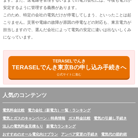
ます。また、送電線を管理するいままでの電力会社には、今後も電力が
安定するように管理する義務があります。
このため、特定の会社の電気だけが停電してしまう、といったことは起
こりません。災害や電線の故障が原因の停電などの対応も、東京電力が
担当しますので、選んだ会社によって電気の安定に違いは出ないしくみ
になっています。
TERASELでんき
TERASELでんき東京Bの申し込み手続きへ
公式サイトに進む
人気のコンテンツ
電気料金比較
電力会社（新電力）一覧・ランキング
電気とガスのキャンペーン・特典情報
ガス料金比較
電気の引越し手続き
法人の電気料金見積もり
新電力ランキング
おすすめのオール電化向けプラン
アンペア変更の手続き
電気代の節約術