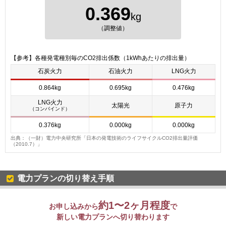
0.369
kg
（調整値）
【参考】各種発電種別毎のCO2排出係数（1kWhあたりの排出量）
石炭火力
石油火力
LNG火力
0.864kg
0.695kg
0.476kg
LNG火力
太陽光
原子力
（コンバインド）
0.376kg
0.000kg
0.000kg
出典：（一財）電力中央研究所「日本の発電技術のライフサイクルCO2排出量評価
（2010.7）」
電力プランの切り替え手順
約1〜2ヶ月程度
お申し込みから
で
新しい電力プランへ切り替わります