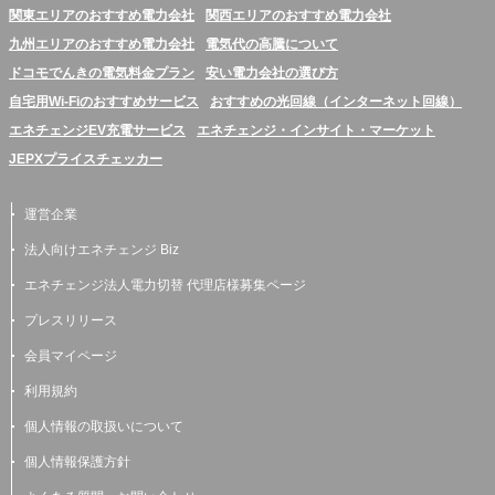
関東エリアのおすすめ電力会社
関西エリアのおすすめ電力会社
九州エリアのおすすめ電力会社
電気代の高騰について
ドコモでんきの電気料金プラン
安い電力会社の選び方
自宅用Wi-Fiのおすすめサービス
おすすめの光回線（インターネット回線）
エネチェンジEV充電サービス
エネチェンジ・インサイト・マーケット
JEPXプライスチェッカー
運営企業
法人向けエネチェンジ Biz
エネチェンジ法人電力切替 代理店様募集ページ
プレスリリース
会員マイページ
利用規約
個人情報の取扱いについて
個人情報保護方針