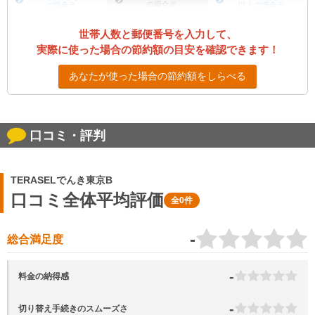
の場合
※
の場合
※
以上の場合
※
世帯人数と郵便番号を入力して、
実際に使った場合の節約額の目安を確認できます！
あなたが使った場合の節約額をしらべる
口コミ・評判
TERASELでんき東京B
口コミ全体平均評価
全0件
-
総合満足度
-
料金の納得感
-
切り替え手続きのスムーズさ