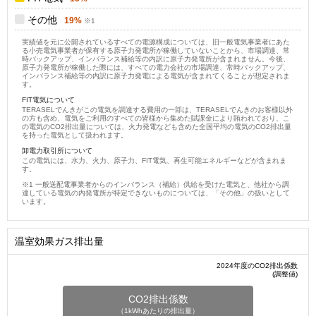
その他
19%
実績値を元に公開されているすべての電源構成については、旧一般電気事業者にあた
る小売電気事業者が保有する原子力発電所が稼働していないことから、市場調達、常
時バックアップ、インバランス補給等の内訳に原子力発電所が含まれません。今後、
原子力発電所が稼働した際には、すべての電力会社の市場調達、常時バックアップ、
インバランス補給等の内訳に原子力発電による電気が含まれてくることが想定されま
す。
FIT電気について
TERASELでんきがこの電気を調達する費用の一部は、TERASELでんきのお客様以外
の方も含め、電気をご利用のすべての皆様から集めた賦課金により賄われており、こ
の電気のCO2排出量については、火力発電なども含めた全国平均の電気のCO2排出量
を持った電気として扱われます。
卸電力取引所について
この電気には、水力、火力、原子力、FIT電気、再生可能エネルギーなどが含まれま
す。
一般送配電事業者からのインバランス（補給）供給を受けた電気と、他社から調
達している電気の内発電所が特定できないものについては、「その他」の扱いとして
います。
温室効果ガス排出量
2024年度のCO2排出係数
(調整値)
CO2排出係数
（1kWhあたりの排出量）