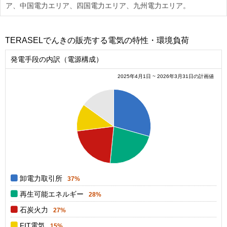
ア、中国電力エリア、四国電力エリア、九州電力エリア。
TERASELでんきの販売する電気の特性・環境負荷
発電手段の内訳（電源構成）
2025年4月1日 ~ 2026年3月31日の計画値
0.38
0.36
0.34
0.32
0.3
0.28
0.26
0.24
0.22
0.2
0.18
0.16
0.14
0
卸電力取引所
37%
再生可能エネルギー
28%
石炭火力
27%
FIT電気
15%