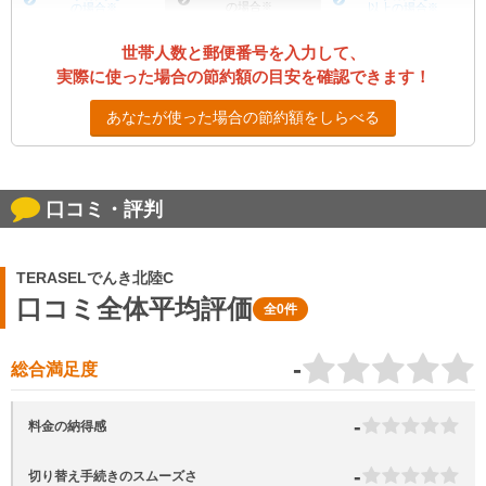
の場合
※
の場合
※
以上の場合
※
世帯人数と郵便番号を入力して、
実際に使った場合の節約額の目安を確認できます！
あなたが使った場合の節約額をしらべる
口コミ・評判
TERASELでんき北陸C
口コミ全体平均評価
全0件
-
総合満足度
-
料金の納得感
-
切り替え手続きのスムーズさ