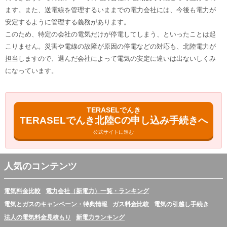
ます。また、送電線を管理するいままでの電力会社には、今後も電力が
安定するように管理する義務があります。
このため、特定の会社の電気だけが停電してしまう、といったことは起
こりません。災害や電線の故障が原因の停電などの対応も、北陸電力が
担当しますので、選んだ会社によって電気の安定に違いは出ないしくみ
になっています。
TERASELでんき
TERASELでんき北陸Cの申し込み手続きへ
公式サイトに進む
人気のコンテンツ
電気料金比較
電力会社（新電力）一覧・ランキング
電気とガスのキャンペーン・特典情報
ガス料金比較
電気の引越し手続き
法人の電気料金見積もり
新電力ランキング