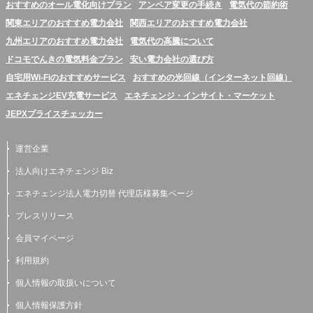
おすすめのオール電化向けプラン
アンペア変更の手続き
電気代の節約術
関東エリアのおすすめ電力会社
関西エリアのおすすめ電力会社
九州エリアのおすすめ電力会社
電気代の高騰について
ドコモでんきの電気料金プラン
安い電力会社の選び方
自宅用Wi-Fiのおすすめサービス
おすすめの光回線（インターネット回線）
エネチェンジEV充電サービス
エネチェンジ・インサイト・マーケット
JEPXプライスチェッカー
運営企業
法人向けエネチェンジ Biz
エネチェンジ法人電力切替 代理店様募集ページ
プレスリリース
会員マイページ
利用規約
個人情報の取扱いについて
個人情報保護方針