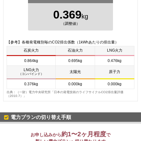
0.369
kg
（調整値）
【参考】各種発電種別毎のCO2排出係数（1kWhあたりの排出量）
石炭火力
石油火力
LNG火力
0.864kg
0.695kg
0.476kg
LNG火力
太陽光
原子力
（コンバインド）
0.376kg
0.000kg
0.000kg
出典：（一財）電力中央研究所「日本の発電技術のライフサイクルCO2排出量評価
（2010.7）」
電力プランの切り替え手順
約1〜2ヶ月程度
お申し込みから
で