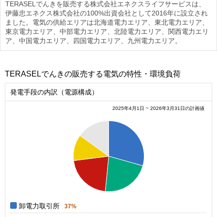
TERASELでんきを販売する株式会社エネクスライフサービスは、
伊藤忠エネクス株式会社の100%出資会社として2016年に設立され
ました。電気の供給エリアは北海道電力エリア、東北電力エリア、
東京電力エリア、中部電力エリア、北陸電力エリア、関西電力エリ
ア、中国電力エリア、四国電力エリア、九州電力エリア。
TERASELでんきの販売する電気の特性・環境負荷
発電手段の内訳（電源構成）
2025年4月1日 ~ 2026年3月31日の計画値
0.38
0.36
0.34
0.32
0.3
0.28
0.26
0.24
0.22
0.2
0.18
0.16
0.14
0
卸電力取引所
37%