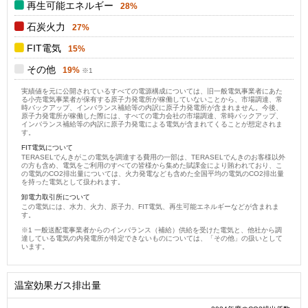
再生可能エネルギー
28%
石炭火力
27%
FIT電気
15%
その他
19%
実績値を元に公開されているすべての電源構成については、旧一般電気事業者にあた
る小売電気事業者が保有する原子力発電所が稼働していないことから、市場調達、常
時バックアップ、インバランス補給等の内訳に原子力発電所が含まれません。今後、
原子力発電所が稼働した際には、すべての電力会社の市場調達、常時バックアップ、
インバランス補給等の内訳に原子力発電による電気が含まれてくることが想定されま
す。
FIT電気について
TERASELでんきがこの電気を調達する費用の一部は、TERASELでんきのお客様以外
の方も含め、電気をご利用のすべての皆様から集めた賦課金により賄われており、こ
の電気のCO2排出量については、火力発電なども含めた全国平均の電気のCO2排出量
を持った電気として扱われます。
卸電力取引所について
この電気には、水力、火力、原子力、FIT電気、再生可能エネルギーなどが含まれま
す。
一般送配電事業者からのインバランス（補給）供給を受けた電気と、他社から調
達している電気の内発電所が特定できないものについては、「その他」の扱いとして
います。
温室効果ガス排出量