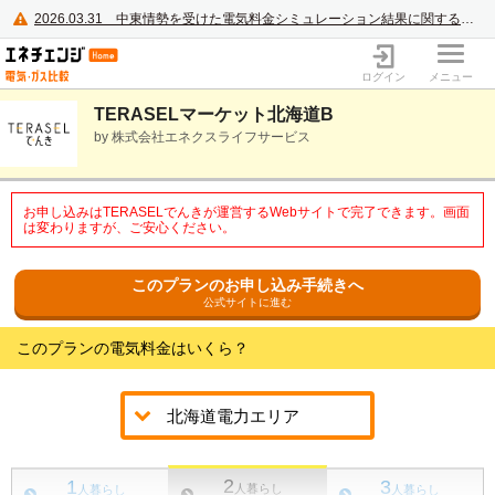
2026.03.31
中東情勢を受けた電気料金シミュレーション結果に関するご案内
電力・ガス比較サイト エネチェンジ
ログイン
メニュー
TERASELマーケット北海道B
by 株式会社エネクスライフサービス
お申し込みはTERASELでんきが運営するWebサイトで完了できます。画面
は変わりますが、ご安心ください。
このプランのお申し込み手続きへ
公式サイトに進む
このプランの電気料金はいくら？
2
1
3
人暮らし
人暮らし
人暮らし