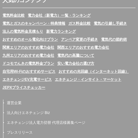
人気のコンテンツ
電気料金比較
電力会社（新電力）一覧・ランキング
電気とガスのキャンペーン・特典情報
ガス料金比較
電気の引越し手続き
法人の電気料金見積もり
新電力ランキング
おすすめのオール電化向けプラン
アンペア変更の手続き
電気代の節約術
関東エリアのおすすめ電力会社
関西エリアのおすすめ電力会社
九州エリアのおすすめ電力会社
電気代の高騰について
ドコモでんきの電気料金プラン
安い電力会社の選び方
自宅用Wi-Fiのおすすめサービス
おすすめの光回線（インターネット回線）
エネチェンジEV充電サービス
エネチェンジ・インサイト・マーケット
JEPXプライスチェッカー
運営企業
法人向けエネチェンジ Biz
エネチェンジ法人電力切替 代理店様募集ページ
プレスリリース