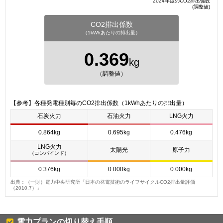
2024年度のCO2排出係数
(調整値)
CO2排出係数
（1kWhあたりの排出量）
0.369
kg
（調整値）
【参考】各種発電種別毎のCO2排出係数（1kWhあたりの排出量）
石炭火力
石油火力
LNG火力
0.864kg
0.695kg
0.476kg
LNG火力
太陽光
原子力
（コンバインド）
0.376kg
0.000kg
0.000kg
出典：（一財）電力中央研究所「日本の発電技術のライフサイクルCO2排出量評価
（2010.7）」
電力プランの切り替え手順