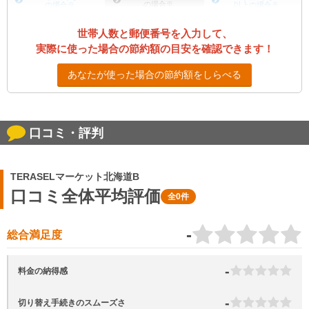
の場合
※
の場合
※
以上の場合
※
世帯人数と郵便番号を入力して、
実際に使った場合の節約額の目安を確認できます！
あなたが使った場合の節約額をしらべる
口コミ・評判
TERASELマーケット北海道B
口コミ全体平均評価
全0件
-
総合満足度
-
料金の納得感
-
切り替え手続きのスムーズさ