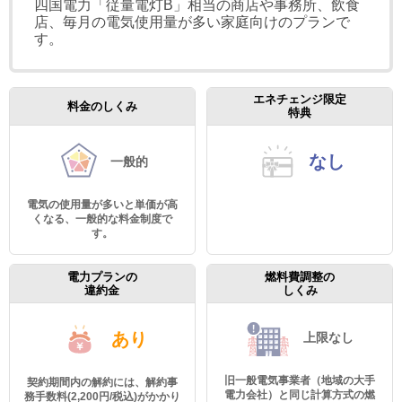
四国電力「従量電灯B」相当の商店や事務所、飲食
店、毎月の電気使用量が多い家庭向けのプランで
す。
エネチェンジ限定
料金のしくみ
特典
なし
一般的
電気の使用量が多いと単価が高
くなる、一般的な料金制度で
す。
電力プランの
燃料費調整の
違約金
しくみ
あり
上限なし
旧一般電気事業者（地域の大手
契約期間内の解約には、解約事
電力会社）と同じ計算方式の燃
務手数料(2,200円/税込)がかかり