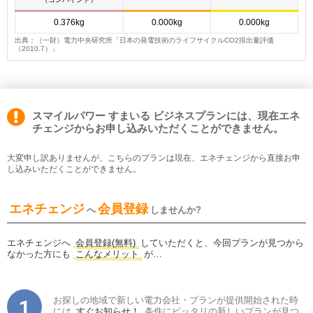
0.376kg
0.000kg
0.000kg
出典：（一財）電力中央研究所「日本の発電技術のライフサイクルCO2排出量評価
（2010.7）」
スマイルパワー すまいる ビジネスプランには、現在エネ
チェンジからお申し込みいただくことができません。
大変申し訳ありませんが、こちらのプランは現在、エネチェンジから直接お申
し込みいただくことができません。
エネチェンジ
会員登録
へ
しませんか?
エネチェンジへ
会員登録(無料)
していただくと、今回プランが見つから
なかった方にも
こんなメリット
が…
お探しの地域で新しい電力会社・プランが提供開始された時
には
すぐお知らせ！
条件にピッタリの新しいプランが見つ