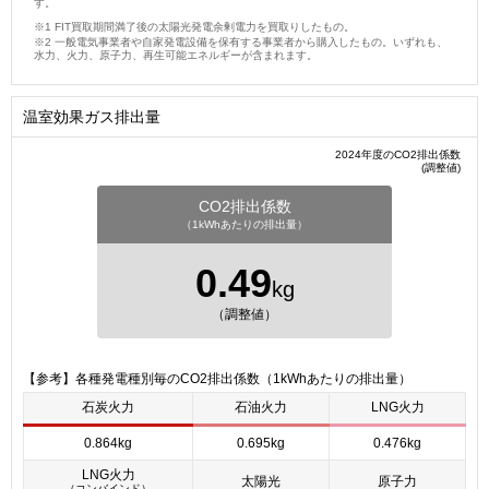
す。
FIT買取期間満了後の太陽光発電余剰電力を買取りしたもの。
一般電気事業者や自家発電設備を保有する事業者から購入したもの。いずれも、
水力、火力、原子力、再生可能エネルギーが含まれます。
温室効果ガス排出量
2024年度のCO2排出係数
(調整値)
CO2排出係数
（1kWhあたりの排出量）
0.49
kg
（調整値）
【参考】各種発電種別毎のCO2排出係数（1kWhあたりの排出量）
石炭火力
石油火力
LNG火力
0.864kg
0.695kg
0.476kg
LNG火力
太陽光
原子力
（コンバインド）