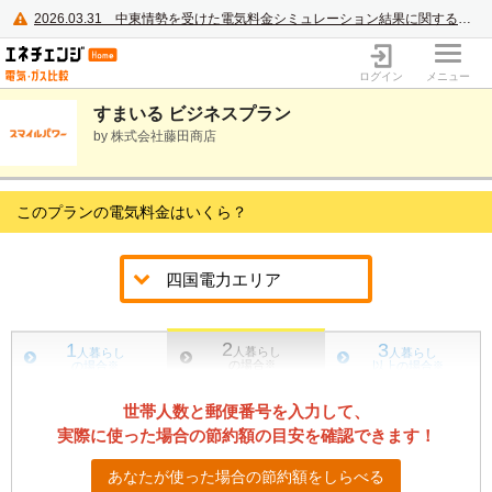
2026.03.31
中東情勢を受けた電気料金シミュレーション結果に関するご案内
電力・ガス比較サイト エネチェンジ
ログイン
メニュー
すまいる ビジネスプラン
by 株式会社藤田商店
このプランの電気料金はいくら？
2
1
3
人暮らし
人暮らし
人暮らし
の場合
※
の場合
※
以上の場合
※
世帯人数と郵便番号を入力して、
実際に使った場合の節約額の目安を確認できます！
あなたが使った場合の節約額をしらべる