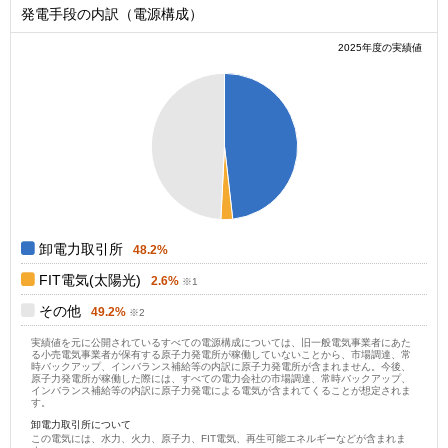
発電手段の内訳（電源構成）
2025年度の実績値
0.5
0.45
0.4
0.35
0.3
0.25
0.2
0.15
0.1
0.05
0
0
卸電力取引所
48.2%
FIT電気(太陽光)
2.6%
その他
49.2%
実績値を元に公開されているすべての電源構成については、旧一般電気事業者にあた
る小売電気事業者が保有する原子力発電所が稼働していないことから、市場調達、常
時バックアップ、インバランス補給等の内訳に原子力発電所が含まれません。今後、
原子力発電所が稼働した際には、すべての電力会社の市場調達、常時バックアップ、
インバランス補給等の内訳に原子力発電による電気が含まれてくることが想定されま
す。
卸電力取引所について
この電気には、水力、火力、原子力、FIT電気、再生可能エネルギーなどが含まれま