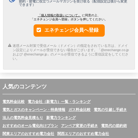
節約・節電に役立つメールマガジンを受け取る（配信設定は後から変更
できます）
「個人情報の取扱いについて」
に同意の上、
「エネチェンジ会員へ登録」ボタンを押してください。
エネチェンジ会員へ登録
迷惑メール対策で受信メール（ドメイン）の指定をされている方は、ドメイ
ン設定によりメールが受信できない場合がございます。「@enechange.co.jp
および @enechange.jp」のメールが受信できるように受信設定をしてくださ
い。
人気のコンテンツ
電気料金比較
電力会社（新電力）一覧・ランキング
電気とガスのキャンペーン・特典情報
ガス料金比較
電気の引越し手続き
法人の電気料金見積もり
新電力ランキング
おすすめのオール電化向けプラン
アンペア変更の手続き
電気代の節約術
関東エリアのおすすめ電力会社
関西エリアのおすすめ電力会社