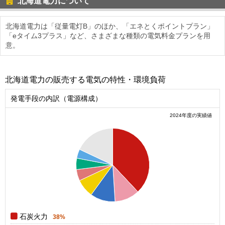
北海道電力について
北海道電力は「従量電灯B」のほか、「エネとくポイントプラン」
「eタイム3プラス」など、さまざまな種類の電気料金プランを用
意。
北海道電力の販売する電気の特性・環境負荷
発電手段の内訳（電源構成）
2024年度の実績値
0.4
0.35
0.3
0.25
0.2
0.15
0.1
0.05
0
石炭火力
38%