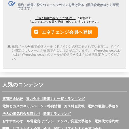
節約・節電に役立つメールマガジンを受け取る（配信設定は後から変更
できます）
「個人情報の取扱いについて」
に同意の上、
「エネチェンジ会員へ登録」ボタンを押してください。
エネチェンジ会員へ登録
迷惑メール対策で受信メール（ドメイン）の指定をされている方は、ドメイ
ン設定によりメールが受信できない場合がございます。「@enechange.co.jp
および @enechange.jp」のメールが受信できるように受信設定をしてくださ
い。
人気のコンテンツ
電気料金比較
電力会社（新電力）一覧・ランキング
電気とガスのキャンペーン・特典情報
ガス料金比較
電気の引越し手続き
法人の電気料金見積もり
新電力ランキング
おすすめのオール電化向けプラン
アンペア変更の手続き
電気代の節約術
関東エリアのおすすめ電力会社
関西エリアのおすすめ電力会社