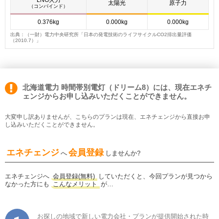
LNG火力
太陽光
原子力
（コンバインド）
0.376kg
0.000kg
0.000kg
出典：（一財）電力中央研究所「日本の発電技術のライフサイクルCO2排出量評価
（2010.7）」
北海道電力 時間帯別電灯（ドリーム8）には、現在エネチ
ェンジからお申し込みいただくことができません。
大変申し訳ありませんが、こちらのプランは現在、エネチェンジから直接お申
し込みいただくことができません。
エネチェンジ
会員登録
へ
しませんか?
エネチェンジへ
会員登録(無料)
していただくと、今回プランが見つから
なかった方にも
こんなメリット
が…
お探しの地域で新しい電力会社・プランが提供開始された時