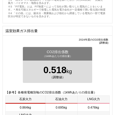
風力・バイオマス・地熱を含みます。
「FIT電気」とは、FIT制度＊によって当社が買い取りした電気のことをいいま
す。＊再生可能エネルギーで発電した電気を電力会社が一定価格で買い取る国の制度
「その他」には、揚水分・廃棄物および他社から調達している電気の一部で電源
区分が特定できないものを含みます。
温室効果ガス排出量
2024年度のCO2排出係数
(調整値)
CO2排出係数
（1kWhあたりの排出量）
0.518
kg
（調整値）
【参考】各種発電種別毎のCO2排出係数（1kWhあたりの排出量）
石炭火力
石油火力
LNG火力
0.864kg
0.695kg
0.476kg