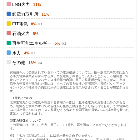
LNG火力
11%
卸電力取引所
11%
FIT電気
8%
石油火力
5%
再生可能エネルギー
5%
水力
4%
その他
18%
実績値を元に公開されているすべての電源構成については、旧一般電気事業者にあた
る小売電気事業者が保有する原子力発電所が稼働していないことから、市場調達、常
時バックアップ、インバランス補給等の内訳に原子力発電所が含まれません。今後、
原子力発電所が稼働した際には、すべての電力会社の市場調達、常時バックアップ、
インバランス補給等の内訳に原子力発電による電気が含まれてくることが想定されま
す。
FIT電気について
北海道電力がこの電気を調達する費用の一部は、北海道電力のお客様以外の方も含
め、電気をご利用のすべての皆様から集めた賦課金により賄われており、この電気の
CO2排出量については、火力発電なども含めた全国平均の電気のCO2排出量を持った
電気として扱われます。
卸電力取引所について
この電気には、水力、火力、原子力、FIT電気、再生可能エネルギーなどが含まれま
す。
「水力（3万kW以上）」には揚水分を含めていません。
「再エネ（FIT電気以外）」にはFIT電気を除いた水力（3万kW未満）・太陽光・