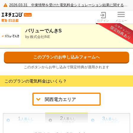
2026.03.31
中東情勢を受けた電気料金シミュレーション結果に関するご案内
電力・ガス比較サイト エネチェンジ
ログイン
メニュー
エネチェンジ
限定特典あり
バリューでんきS
by 株式会社INE
このプランのお申し込みフォームへ
このボタンからお申し込みで限定特典が適用されます
このプランの電気料金はいくら？
2
1
3
人暮らし
人暮らし
人暮らし
の場合
※
の場合
※
以上の場合
※