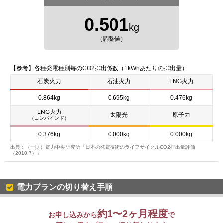
0.501
kg
（調整値）
【参考】各種発電種別毎のCO2排出係数（1kWhあたりの排出量）
石炭火力
石油火力
LNG火力
0.864kg
0.695kg
0.476kg
LNG火力
太陽光
原子力
（コンバインド）
0.376kg
0.000kg
0.000kg
出典：（一財）電力中央研究所「日本の発電技術のライフサイクルCO2排出量評価
（2010.7）」
電力プランの切り替え手順
約1〜2ヶ月程度
お申し込みから
で