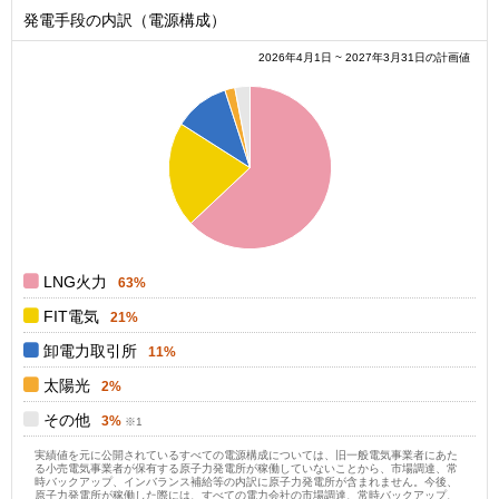
発電手段の内訳（電源構成）
2026年4月1日 ~ 2027年3月31日の計画値
0.6
0.5
0.4
0.3
0.2
0.1
0
0
LNG火力
63%
FIT電気
21%
卸電力取引所
11%
太陽光
2%
その他
3%
実績値を元に公開されているすべての電源構成については、旧一般電気事業者にあた
る小売電気事業者が保有する原子力発電所が稼働していないことから、市場調達、常
時バックアップ、インバランス補給等の内訳に原子力発電所が含まれません。今後、
原子力発電所が稼働した際には、すべての電力会社の市場調達、常時バックアップ、