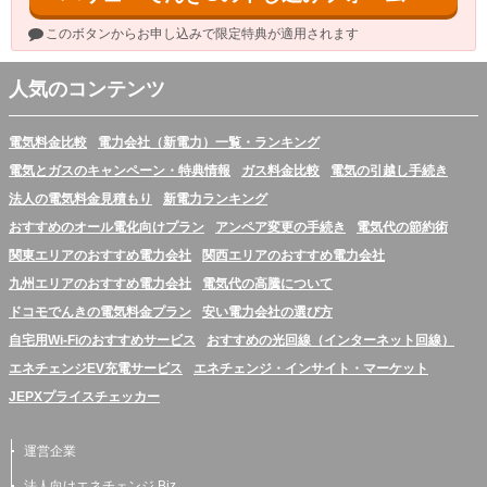
このボタンからお申し込みで限定特典が適用されます
人気のコンテンツ
電気料金比較
電力会社（新電力）一覧・ランキング
電気とガスのキャンペーン・特典情報
ガス料金比較
電気の引越し手続き
法人の電気料金見積もり
新電力ランキング
おすすめのオール電化向けプラン
アンペア変更の手続き
電気代の節約術
関東エリアのおすすめ電力会社
関西エリアのおすすめ電力会社
九州エリアのおすすめ電力会社
電気代の高騰について
ドコモでんきの電気料金プラン
安い電力会社の選び方
自宅用Wi-Fiのおすすめサービス
おすすめの光回線（インターネット回線）
エネチェンジEV充電サービス
エネチェンジ・インサイト・マーケット
JEPXプライスチェッカー
運営企業
法人向けエネチェンジ Biz