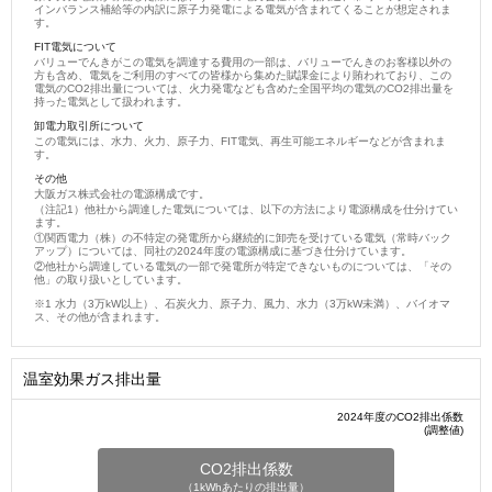
インバランス補給等の内訳に原子力発電による電気が含まれてくることが想定されま
す。
FIT電気について
バリューでんきがこの電気を調達する費用の一部は、バリューでんきのお客様以外の
方も含め、電気をご利用のすべての皆様から集めた賦課金により賄われており、この
電気のCO2排出量については、火力発電なども含めた全国平均の電気のCO2排出量を
持った電気として扱われます。
卸電力取引所について
この電気には、水力、火力、原子力、FIT電気、再生可能エネルギーなどが含まれま
す。
その他
大阪ガス株式会社の電源構成です。
（注記1）他社から調達した電気については、以下の方法により電源構成を仕分けてい
ます。
①関西電力（株）の不特定の発電所から継続的に卸売を受けている電気（常時バック
アップ）については、同社の2024年度の電源構成に基づき仕分けています。
②他社から調達している電気の一部で発電所が特定できないものについては、「その
他」の取り扱いとしています。
水力（3万kW以上）、石炭火力、原子力、風力、水力（3万kW未満）、バイオマ
ス、その他が含まれます。
温室効果ガス排出量
2024年度のCO2排出係数
(調整値)
CO2排出係数
（1kWhあたりの排出量）