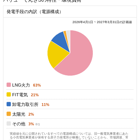
発電手段の内訳（電源構成）
2026年4月1日 ~ 2027年3月31日の計画値
0.6
0.5
0.4
0.3
0.2
0.1
0
0
LNG火力
63%
FIT電気
21%
卸電力取引所
11%
太陽光
2%
その他
3%
実績値を元に公開されているすべての電源構成については、旧一般電気事業者にあた
る小売電気事業者が保有する原子力発電所が稼働していないことから、市場調達、常