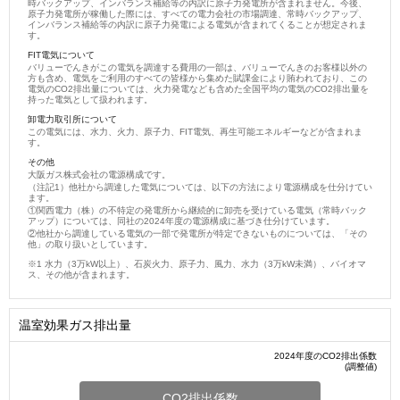
時バックアップ、インバランス補給等の内訳に原子力発電所が含まれません。今後、
原子力発電所が稼働した際には、すべての電力会社の市場調達、常時バックアップ、
インバランス補給等の内訳に原子力発電による電気が含まれてくることが想定されま
す。
FIT電気について
バリューでんきがこの電気を調達する費用の一部は、バリューでんきのお客様以外の
方も含め、電気をご利用のすべての皆様から集めた賦課金により賄われており、この
電気のCO2排出量については、火力発電なども含めた全国平均の電気のCO2排出量を
持った電気として扱われます。
卸電力取引所について
この電気には、水力、火力、原子力、FIT電気、再生可能エネルギーなどが含まれま
す。
その他
大阪ガス株式会社の電源構成です。
（注記1）他社から調達した電気については、以下の方法により電源構成を仕分けてい
ます。
①関西電力（株）の不特定の発電所から継続的に卸売を受けている電気（常時バック
アップ）については、同社の2024年度の電源構成に基づき仕分けています。
②他社から調達している電気の一部で発電所が特定できないものについては、「その
他」の取り扱いとしています。
水力（3万kW以上）、石炭火力、原子力、風力、水力（3万kW未満）、バイオマ
ス、その他が含まれます。
温室効果ガス排出量
2024年度のCO2排出係数
(調整値)
CO2排出係数