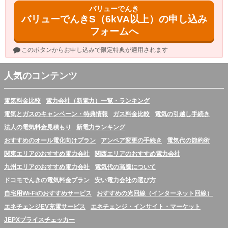
バリューでんき
バリューでんきS（6kVA以上）の申し込み
フォームへ
このボタンからお申し込みで限定特典が適用されます
人気のコンテンツ
電気料金比較
電力会社（新電力）一覧・ランキング
電気とガスのキャンペーン・特典情報
ガス料金比較
電気の引越し手続き
法人の電気料金見積もり
新電力ランキング
おすすめのオール電化向けプラン
アンペア変更の手続き
電気代の節約術
関東エリアのおすすめ電力会社
関西エリアのおすすめ電力会社
九州エリアのおすすめ電力会社
電気代の高騰について
ドコモでんきの電気料金プラン
安い電力会社の選び方
自宅用Wi-Fiのおすすめサービス
おすすめの光回線（インターネット回線）
エネチェンジEV充電サービス
エネチェンジ・インサイト・マーケット
JEPXプライスチェッカー