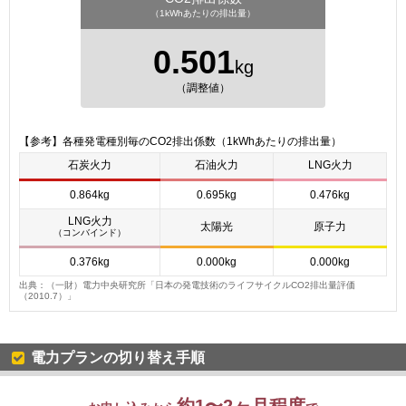
（1kWhあたりの排出量）
0.501
kg
（調整値）
【参考】各種発電種別毎のCO2排出係数（1kWhあたりの排出量）
石炭火力
石油火力
LNG火力
0.864kg
0.695kg
0.476kg
LNG火力
太陽光
原子力
（コンバインド）
0.376kg
0.000kg
0.000kg
出典：（一財）電力中央研究所「日本の発電技術のライフサイクルCO2排出量評価
（2010.7）」
電力プランの切り替え手順
約1〜2ヶ月程度