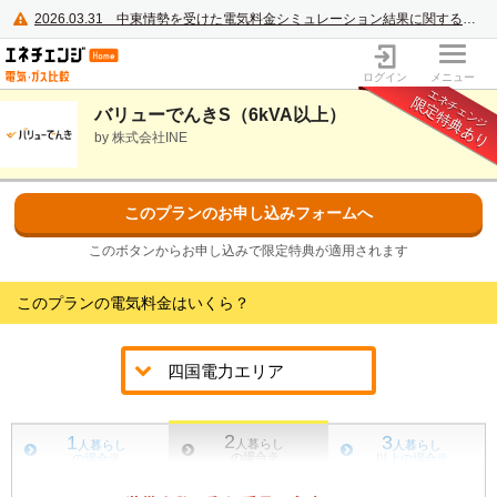
2026.03.31
中東情勢を受けた電気料金シミュレーション結果に関するご案内
電力・ガス比較サイト エネチェンジ
ログイン
メニュー
エネチェンジ
限定特典あり
バリューでんきS（6kVA以上）
by 株式会社INE
このプランのお申し込みフォームへ
このボタンからお申し込みで限定特典が適用されます
このプランの電気料金はいくら？
2
1
3
人暮らし
人暮らし
人暮らし
の場合
※
の場合
※
以上の場合
※