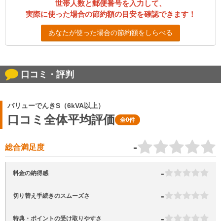
世帯人数と郵便番号を入力して、
実際に使った場合の節約額の目安を確認できます！
あなたが使った場合の節約額をしらべる
口コミ・評判
バリューでんきS（6kVA以上）
口コミ全体平均評価
全0件
-
総合満足度
-
料金の納得感
-
切り替え手続きのスムーズさ
-
特典・ポイントの受け取りやすさ