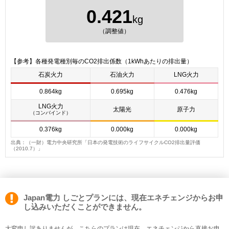
0.421
kg
（調整値）
【参考】各種発電種別毎のCO2排出係数（1kWhあたりの排出量）
石炭火力
石油火力
LNG火力
0.864kg
0.695kg
0.476kg
LNG火力
太陽光
原子力
（コンバインド）
0.376kg
0.000kg
0.000kg
出典：（一財）電力中央研究所「日本の発電技術のライフサイクルCO2排出量評価
（2010.7）」
Japan電力 しごとプランには、現在エネチェンジからお申
し込みいただくことができません。
大変申し訳ありませんが、こちらのプランは現在、エネチェンジから直接お申