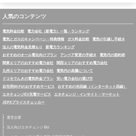
人気のコンテンツ
電気料金比較
電力会社（新電力）一覧・ランキング
電気とガスのキャンペーン・特典情報
ガス料金比較
電気の引越し手続き
法人の電気料金見積もり
新電力ランキング
おすすめのオール電化向けプラン
アンペア変更の手続き
電気代の節約術
関東エリアのおすすめ電力会社
関西エリアのおすすめ電力会社
九州エリアのおすすめ電力会社
電気代の高騰について
ドコモでんきの電気料金プラン
安い電力会社の選び方
自宅用Wi-Fiのおすすめサービス
おすすめの光回線（インターネット回線）
エネチェンジEV充電サービス
エネチェンジ・インサイト・マーケット
JEPXプライスチェッカー
運営企業
法人向けエネチェンジ Biz