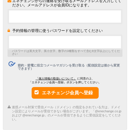
エネチェンジからの連絡を受け取るメールアドレスを入力してく
ださい。メールアドレスが会員IDになります。
予約情報の管理に使うパスワードを設定してください
パスワードは英大文字、英小文字、数字の3種類をすべて含む8文字以上にしてくだ
さい
節約・節電に役立つメールマガジンを受け取る（配信設定は後から変更
できます）
「個人情報の取扱いについて」
に同意の上、
「エネチェンジ会員へ登録」ボタンを押してください。
エネチェンジ会員へ登録
迷惑メール対策で受信メール（ドメイン）の指定をされている方は、ドメイ
ン設定によりメールが受信できない場合がございます。「@enechange.co.jp
および @enechange.jp」のメールが受信できるように受信設定をしてくださ
い。