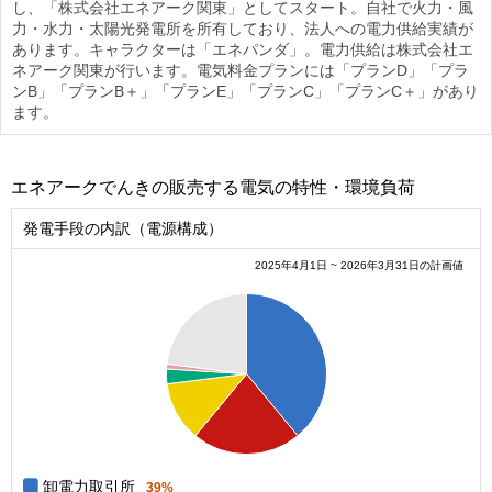
し、「株式会社エネアーク関東」としてスタート。自社で火力・風
力・水力・太陽光発電所を所有しており、法人への電力供給実績が
あります。キャラクターは「エネパンダ」。電力供給は株式会社エ
ネアーク関東が行います。電気料金プランには「プランD」「プラ
ンB」「プランB＋」「プランE」「プランC」「プランC＋」があり
ます。
エネアークでんきの販売する電気の特性・環境負荷
発電手段の内訳（電源構成）
2025年4月1日 ~ 2026年3月31日の計画値
0.4
0.35
0.3
0.25
0.2
0.15
0.1
0.05
0
0
卸電力取引所
39%