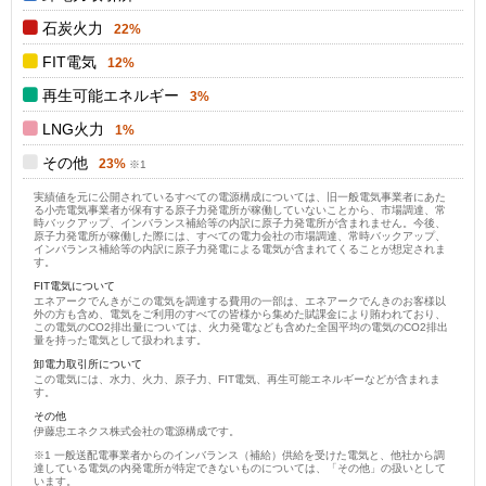
石炭火力
22%
FIT電気
12%
再生可能エネルギー
3%
LNG火力
1%
その他
23%
実績値を元に公開されているすべての電源構成については、旧一般電気事業者にあた
る小売電気事業者が保有する原子力発電所が稼働していないことから、市場調達、常
時バックアップ、インバランス補給等の内訳に原子力発電所が含まれません。今後、
原子力発電所が稼働した際には、すべての電力会社の市場調達、常時バックアップ、
インバランス補給等の内訳に原子力発電による電気が含まれてくることが想定されま
す。
FIT電気について
エネアークでんきがこの電気を調達する費用の一部は、エネアークでんきのお客様以
外の方も含め、電気をご利用のすべての皆様から集めた賦課金により賄われており、
この電気のCO2排出量については、火力発電なども含めた全国平均の電気のCO2排出
量を持った電気として扱われます。
卸電力取引所について
この電気には、水力、火力、原子力、FIT電気、再生可能エネルギーなどが含まれま
す。
その他
伊藤忠エネクス株式会社の電源構成です。
一般送配電事業者からのインバランス（補給）供給を受けた電気と、他社から調
達している電気の内発電所が特定できないものについては、「その他」の扱いとして
います。