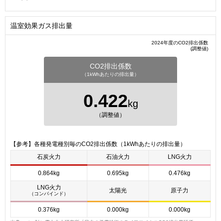
温室効果ガス排出量
2024年度のCO2排出係数
(調整値)
CO2排出係数
（1kWhあたりの排出量）
0.422
kg
（調整値）
【参考】各種発電種別毎のCO2排出係数（1kWhあたりの排出量）
石炭火力
石油火力
LNG火力
0.864kg
0.695kg
0.476kg
LNG火力
太陽光
原子力
（コンバインド）
0.376kg
0.000kg
0.000kg