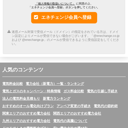
「個人情報の取扱いについて」
に同意の上、
「エネチェンジ会員へ登録」ボタンを押してください。
エネチェンジ会員へ登録
迷惑メール対策で受信メール（ドメイン）の指定をされている方は、ドメイ
ン設定によりメールが受信できない場合がございます。「@enechange.co.jp
および @enechange.jp」のメールが受信できるように受信設定をしてくださ
い。
人気のコンテンツ
電気料金比較
電力会社（新電力）一覧・ランキング
電気とガスのキャンペーン・特典情報
ガス料金比較
電気の引越し手続き
法人の電気料金見積もり
新電力ランキング
おすすめのオール電化向けプラン
アンペア変更の手続き
電気代の節約術
関東エリアのおすすめ電力会社
関西エリアのおすすめ電力会社
九州エリアのおすすめ電力会社
電気代の高騰について