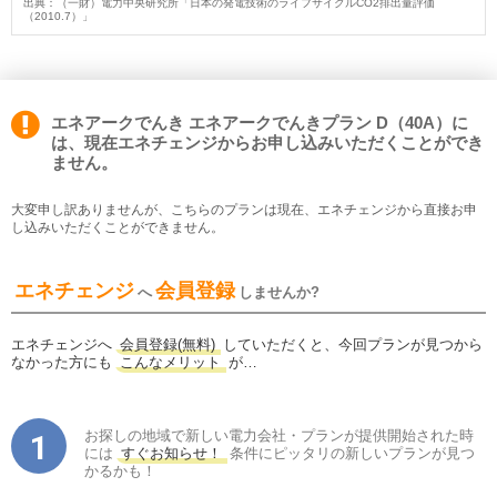
出典：（一財）電力中央研究所「日本の発電技術のライフサイクルCO2排出量評価
（2010.7）」
エネアークでんき エネアークでんきプラン D（40A）に
は、現在エネチェンジからお申し込みいただくことができ
ません。
大変申し訳ありませんが、こちらのプランは現在、エネチェンジから直接お申
し込みいただくことができません。
エネチェンジ
会員登録
へ
しませんか?
エネチェンジへ
会員登録(無料)
していただくと、今回プランが見つから
なかった方にも
こんなメリット
が…
お探しの地域で新しい電力会社・プランが提供開始された時
には
すぐお知らせ！
条件にピッタリの新しいプランが見つ
かるかも！