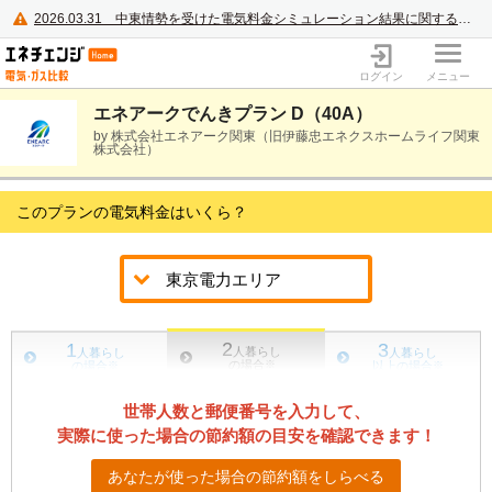
2026.03.31
中東情勢を受けた電気料金シミュレーション結果に関するご案内
電力・ガス比較サイト エネチェンジ
ログイン
メニュー
エネアークでんきプラン D（40A）
by 株式会社エネアーク関東（旧伊藤忠エネクスホームライフ関東
株式会社）
このプランの電気料金はいくら？
2
1
3
人暮らし
人暮らし
人暮らし
の場合
※
の場合
※
以上の場合
※
世帯人数と郵便番号を入力して、
実際に使った場合の節約額の目安を確認できます！
あなたが使った場合の節約額をしらべる