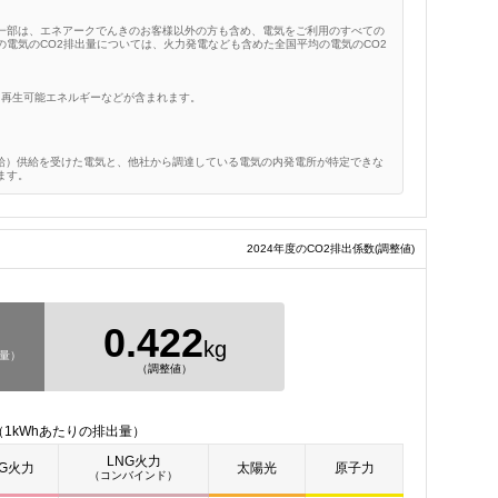
一部は、エネアークでんきのお客様以外の方も含め、電気をご利用のすべての
電気のCO2排出量については、火力発電なども含めた全国平均の電気のCO2
、再生可能エネルギーなどが含まれます。
給）供給を受けた電気と、他社から調達している電気の内発電所が特定できな
ます。
2024年度のCO2排出係数
(調整値)
0.422
kg
出量）
（調整値）
1kWhあたりの排出量）
LNG火力
NG火力
太陽光
原子力
（コンバインド）