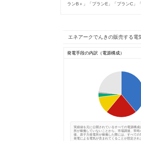
ランB＋」「プランE」「プランC」
エネアークでんきの販売する電
発電手段の内訳（電源構成）
0.4
0.35
0.3
0.25
0.2
0.15
0.1
0.05
0
0
実績値を元に公開されているすべての電源構成
所が稼働していないことから、市場調達、常時
後、原子力発電所が稼働した際には、すべての
発電による電気が含まれてくることが想定され