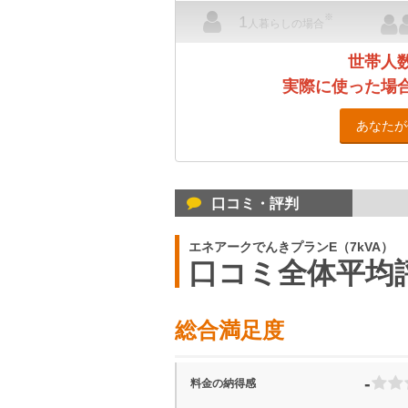
※
1
人暮らしの場合
世帯人
実際に使った場
あなたが
口コミ・評判
エネアークでんきプランE（7kVA）
口コミ全体平均
総合満足度
-
料金の納得感