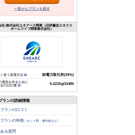
一覧からプランを探す
会社:株式会社エネアーク関東（旧伊藤忠エネクス
ホームライフ関東株式会社）
卸電力取引所(39%)
多く使う発電方法
hの電気を作るために
0.422kg/1kWh
るCO2の量
プランの詳細情報
のプランの口コミ
のプランの特徴
（セット割・違約金など）
くある質問