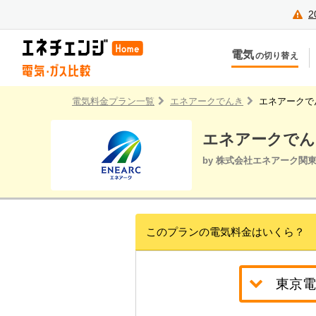
2
電気
の切り替え
今のお住まいでの切り替え
今
引越しで新しく申し込み
引
電気料金プラン一覧
エネアークでんき
エネアークで
エネアークでん
by 株式会社エネアーク
このプランの電気料金はいくら？