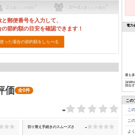
※
※
2
3〜4
人暮らしの場合
人暮らしの場合
数と郵便番号を入力して、
電力
合の節約額の目安を確認できます！
使った場合の節約額をしらべる
最も
1kW
排出す
評価
全0件
この
-
こ
こ
-
切り替え手続きのスムーズさ
よ