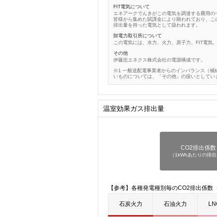
FIT電気について
エネアークでんきがこの電気を調達する費用の
皆様から集めた賦課金により賄われており、この
排出量を持った電気として扱われます。
卸電力取引所について
この電気には、水力、火力、原子力、FIT電気
その他
伊藤忠エネクス株式会社の電源構成です。
一般送配電事業者からのインバランス（補
いものについては、「その他」の扱いとしてい
温室効果ガス排出量
CO2排出係数
（1kWhあたりの排
【参考】各種発電種別毎のCO2排出係数（
石炭火力
石油火力
L