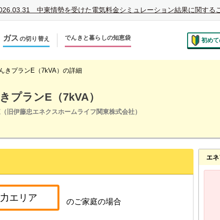
026.03.31
中東情勢を受けた電気料金シミュレーション結果に関する
ガス
でんきと暮らしの知恵袋
の切り替え
初めて
のお住まいでの切り替え
越しで新しく申し込み
んきプランE（7kVA）の詳細
きプランE（7kVA）
関東（旧伊藤忠エネクスホームライフ関東株式会社）
エネ
のご家庭の場合