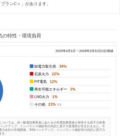
「プランC＋」があります。
気の特性・環境負荷
2025年4月1日 ~ 2026年3月31日の計画値
卸電力取引所
39%
石炭火力
22%
FIT電気
12%
再生可能エネルギー
3%
LNG火力
1%
その他
23%
については、旧一般電気事業者にあたる小売電気事業者が保有する原子力発電
バックアップ、インバランス補給等の内訳に原子力発電所が含まれません。今
電力会社の市場調達、常時バックアップ、インバランス補給等の内訳に原子力
ます。