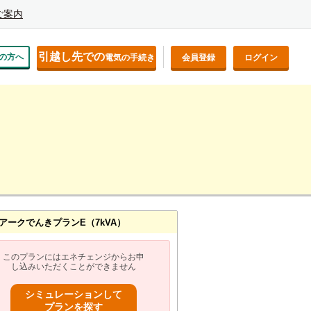
ご案内
引越し先での
の方へ
電気の手続き
会員登録
ログイン
アークでんきプランE（7kVA）
このプランにはエネチェンジからお申
し込みいただくことができません
シミュレーションして
プランを探す