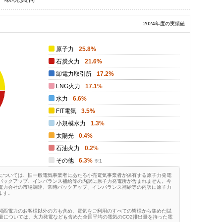
2024年度の実績値
原子力
25.8%
石炭火力
21.6%
卸電力取引所
17.2%
LNG火力
17.1%
水力
6.6%
FIT電気
3.5%
小規模水力
1.3%
太陽光
0.4%
石油火力
0.2%
その他
6.3%
については、旧一般電気事業者にあたる小売電気事業者が保有する原子力発電
バックアップ、インバランス補給等の内訳に原子力発電所が含まれません。今
電力会社の市場調達、常時バックアップ、インバランス補給等の内訳に原子力
ます。
関西電力のお客様以外の方も含め、電気をご利用のすべての皆様から集めた賦
量については、火力発電なども含めた全国平均の電気のCO2排出量を持った電