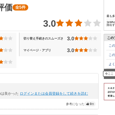
評価
全5件
最も
3.0
1kW
排出す
3.0
この
切り替え手続きのスムーズさ
こ
3.0
マイページ・アプリ
こ
よ
今ここ
のは良かった
ログインまたは会員登録をして続きを読む
参考になった
0
件