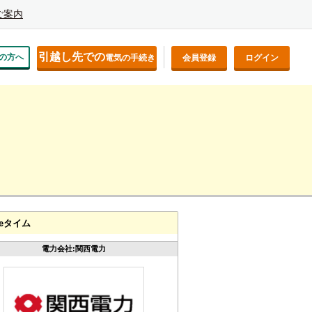
ご案内
引越し先での
の方へ
電気の手続き
会員登録
ログイン
eタイム
電力会社:関西電力