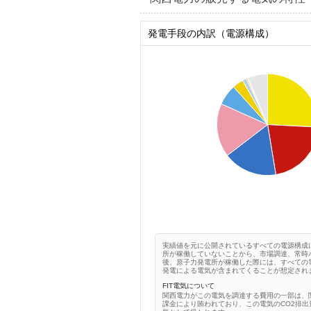
発電手段の内訳（電源構成）
0.25
0.2
0.15
0.1
0.05
0
0
実績値を元に公開されているすべての電源構成
所が稼働していないことから、市場調達、常時
後、原子力発電所が稼働した際には、すべての
発電による電気が含まれてくることが想定され
FIT電気について
関西電力がこの電気を調達する費用の一部は、
課金により賄われており、この電気のCO2排出