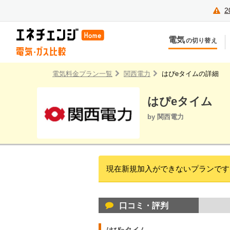
2
電気
の切り替え
今のお住まいでの切り替え
今
引越しで新しく申し込み
引
電気料金プラン一覧
関西電力
はぴeタイムの詳細
はぴeタイム
by 関西電力
現在新規加入ができないプランです
口コミ・評判