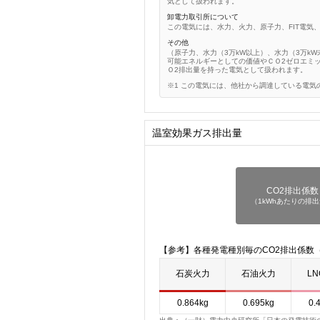
気として扱われます。
卸電力取引所について
この電気には、水力、火力、原子力、FIT電気
その他
（原子力、水力（3万kW以上）、水力（3万k
可能エネルギーとしての価値やＣＯ2ゼロエミ
Ｏ2排出量を持った電気として扱われます。
この電気には、他社から調達している電気
温室効果ガス排出量
CO2排出係数
（1kWhあたりの排
【参考】各種発電種別毎のCO2排出係数（
石炭火力
石油火力
L
0.864kg
0.695kg
0.