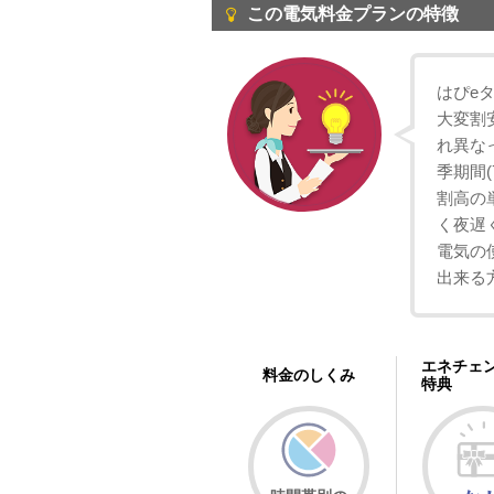
この電気料金プランの特徴
はぴe
大変割
れ異な
季期間(
割高の
く夜遅
電気の
出来る
エネチェ
料金のしくみ
特典