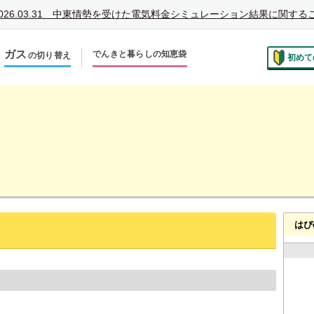
026.03.31
中東情勢を受けた電気料金シミュレーション結果に関する
ガス
でんきと暮らしの知恵袋
の切り替え
初めて
のお住まいでの切り替え
越しで新しく申し込み
はぴ