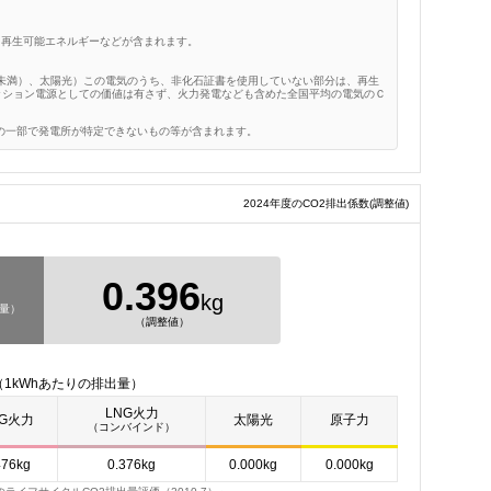
、再生可能エネルギーなどが含まれます。
W未満）、太陽光）この電気のうち、非化石証書を使用していない部分は、再生
ッション電源としての価値は有さず、火力発電なども含めた全国平均の電気のＣ
の一部で発電所が特定できないもの等が含まれます。
2024年度のCO2排出係数
(調整値)
0.396
kg
出量）
（調整値）
1kWhあたりの排出量）
LNG火力
NG火力
太陽光
原子力
（コンバインド）
476kg
0.376kg
0.000kg
0.000kg