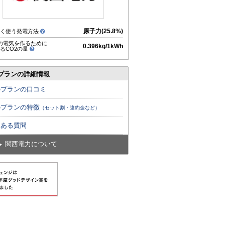
原子力(25.8%)
多く使う発電方法
hの電気を作るために
0.396kg/1kWh
るCO2の量
プランの詳細情報
のプランの口コミ
のプランの特徴
（セット割・違約金など）
くある質問
関西電力について