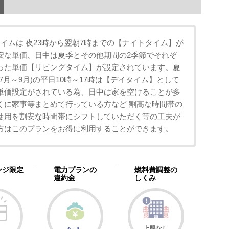
タイムは 夜23時から翌朝7時までの【ナイトタイム】が
安な単価、日中は夏季とその他期間の2季節でそれぞ
った単価【リビングタイム】が設定されています。夏
7月～9月)の平日10時～17時は【デイタイム】として
単価設定がされている為、日中は家を空けることが多
くに家事等まとめて行っている方など 割高な時間帯の
使用を割安な時間帯にシフトしていただく等の工夫が
方はこのプランをお得に利用することができます。
ンジ限定
電力プランの
燃料費調整の
違約金
しくみ
上限なし