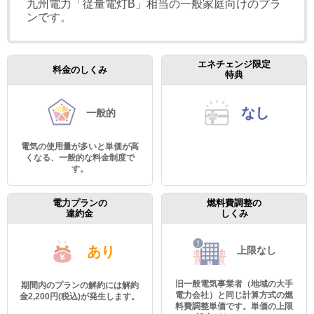
九州電力「従量電灯B」相当の一般家庭向けのプラ
ンです。
エネチェンジ限定
料金のしくみ
特典
なし
一般的
電気の使用量が多いと単価が高
くなる、一般的な料金制度で
す。
電力プランの
燃料費調整の
違約金
しくみ
あり
上限なし
旧一般電気事業者（地域の大手
期間内のプランの解約には解約
電力会社）と同じ計算方式の燃
金2,200円(税込)が発生します。
料費調整単価です。単価の上限