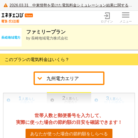
2026.03.31
中東情勢を受けた電気料金シミュレーション結果に関するご案内
電力・ガス比較サイト エネチェンジ
ログイン
メニュー
ファミリープラン
by 長崎地域電力株式会社
このプランの電気料金はいくら？
2
1
3
人暮らし
人暮らし
人暮らし
の場合
※
の場合
※
以上の場合
※
世帯人数と郵便番号を入力して、
実際に使った場合の節約額の目安を確認できます！
あなたが使った場合の節約額をしらべる