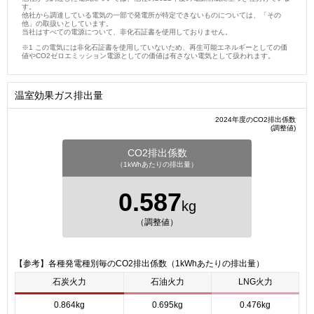
す。
他社から調達している電気の一部で発電所が特定できないものについては、「その
他」の取扱いとしています。
当社はすべての電源について、非化石証書を使用しておりません。
この電気には非化石証書を使用していないため、再生可能エネルギーとしての価
値やCO2ゼロエミッション電源としての価値は有さない電気として扱われます。
温室効果ガス排出量
2024年度のCO2排出係数
(調整値)
CO2排出係数
（1kWhあたりの排出量）
0.587
kg
（調整値）
【参考】各種発電種別毎のCO2排出係数（1kWhあたりの排出量）
石炭火力
石油火力
LNG火力
0.864kg
0.695kg
0.476kg