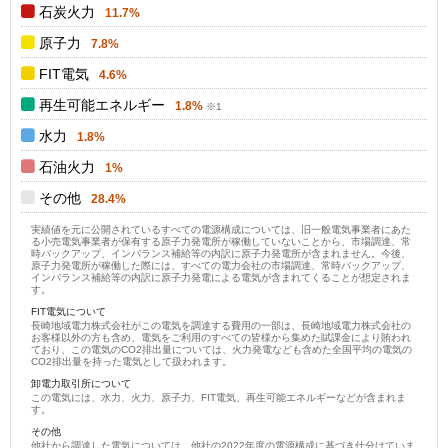
石炭火力
11.7%
原子力
7.8%
FIT電気
4.6%
再生可能エネルギー
1.8%
水力
1.8%
石油火力
1%
その他
28.4%
実績値を元に公開されているすべての電源構成については、旧一般電気事業者にあた
る小売電気事業者が保有する原子力発電所が稼働していないことから、市場調達、常
時バックアップ、インバランス補給等の内訳に原子力発電所が含まれません。今後、
原子力発電所が稼働した際には、すべての電力会社の市場調達、常時バックアップ、
インバランス補給等の内訳に原子力発電による電気が含まれてくることが想定されま
す。
FIT電気について
長崎地域電力株式会社がこの電気を調達する費用の一部は、長崎地域電力株式会社の
お客様以外の方も含め、電気をご利用のすべての皆様から集めた賦課金により賄われ
ており、この電気のCO2排出量については、火力発電なども含めた全国平均の電気の
CO2排出量を持った電気として扱われます。
卸電力取引所について
この電気には、水力、火力、原子力、FIT電気、再生可能エネルギーなどが含まれま
す。
その他
他社から調達した電気については、他社の2022年度の電源構成に基づき仕分けていま