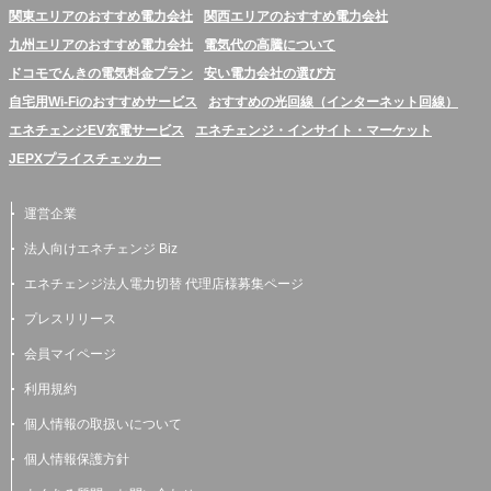
関東エリアのおすすめ電力会社
関西エリアのおすすめ電力会社
九州エリアのおすすめ電力会社
電気代の高騰について
ドコモでんきの電気料金プラン
安い電力会社の選び方
自宅用Wi-Fiのおすすめサービス
おすすめの光回線（インターネット回線）
エネチェンジEV充電サービス
エネチェンジ・インサイト・マーケット
JEPXプライスチェッカー
運営企業
法人向けエネチェンジ Biz
エネチェンジ法人電力切替 代理店様募集ページ
プレスリリース
会員マイページ
利用規約
個人情報の取扱いについて
個人情報保護方針