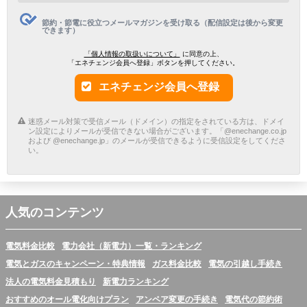
節約・節電に役立つメールマガジンを受け取る（配信設定は後から変更
できます）
「個人情報の取扱いについて」
に同意の上、
「エネチェンジ会員へ登録」ボタンを押してください。
エネチェンジ会員へ登録
迷惑メール対策で受信メール（ドメイン）の指定をされている方は、ドメイ
ン設定によりメールが受信できない場合がございます。「@enechange.co.jp
および @enechange.jp」のメールが受信できるように受信設定をしてくださ
い。
人気のコンテンツ
電気料金比較
電力会社（新電力）一覧・ランキング
電気とガスのキャンペーン・特典情報
ガス料金比較
電気の引越し手続き
法人の電気料金見積もり
新電力ランキング
おすすめのオール電化向けプラン
アンペア変更の手続き
電気代の節約術