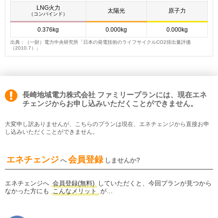
LNG火力
太陽光
原子力
（コンバインド）
0.376kg
0.000kg
0.000kg
出典：（一財）電力中央研究所「日本の発電技術のライフサイクルCO2排出量評価
（2010.7）」
長崎地域電力株式会社 ファミリープランには、現在エネ
チェンジからお申し込みいただくことができません。
大変申し訳ありませんが、こちらのプランは現在、エネチェンジから直接お申
し込みいただくことができません。
エネチェンジ
会員登録
へ
しませんか?
エネチェンジへ
会員登録(無料)
していただくと、今回プランが見つから
なかった方にも
こんなメリット
が…