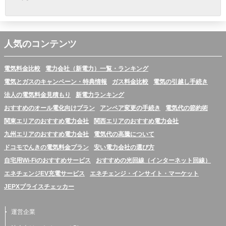
人気のコンテンツ
電気料金比較
電力会社（新電力）一覧・ランキング
電気とガスのキャンペーン・特典情報
ガス料金比較
電気の引越し手続き
法人の電気料金見積もり
新電力ランキング
おすすめのオール電化向けプラン
アンペア変更の手続き
電気代の節約術
関東エリアのおすすめ電力会社
関西エリアのおすすめ電力会社
九州エリアのおすすめ電力会社
電気代の高騰について
ドコモでんきの電気料金プラン
安い電力会社の選び方
自宅用Wi-Fiのおすすめサービス
おすすめの光回線（インターネット回線）
エネチェンジEV充電サービス
エネチェンジ・インサイト・マーケット
JEPXプライスチェッカー
運営企業