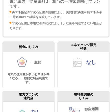
東北電力「従量電灯B」相当の一般家庭向けプラン
です。
再エネ指定の非化石証書の使用により、実質的に再生可能エネルギ
ー電気100％の調達を実現しています。
非化石証書は市場取引の状況により⼗分な量を調達できない場合が
あります。
エネチェンジ限定
料金のしくみ
特典
なし
一般的
電気の使用量が多いと単価が高
くなる、一般的な料金制度で
す。
電力プランの
燃料費調整の
違約金
しくみ
独自燃調
なし