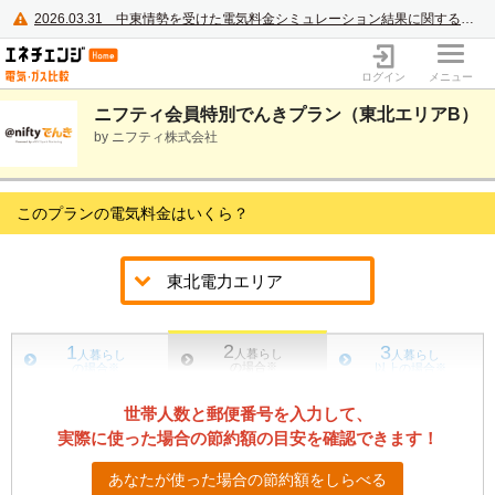
2026.03.31
中東情勢を受けた電気料金シミュレーション結果に関するご案内
電力・ガス比較サイト エネチェンジ
ログイン
メニュー
ニフティ会員特別でんきプラン（東北エリアB）
by ニフティ株式会社
このプランの電気料金はいくら？
2
1
3
人暮らし
人暮らし
人暮らし
の場合
※
の場合
※
以上の場合
※
世帯人数と郵便番号を入力して、
実際に使った場合の節約額の目安を確認できます！
あなたが使った場合の節約額をしらべる