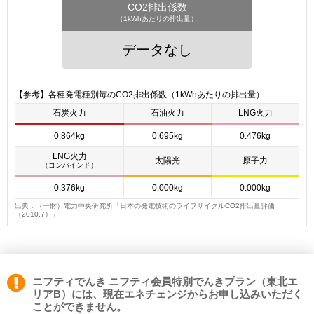
CO2排出係数
（1kWhあたりの排出量）
データなし
【参考】各種発電種別毎のCO2排出係数（1kWhあたりの排出量）
石炭火力
石油火力
LNG火力
0.864kg
0.695kg
0.476kg
LNG火力
太陽光
原子力
（コンバインド）
0.376kg
0.000kg
0.000kg
出典：（一財）電力中央研究所「日本の発電技術のライフサイクルCO2排出量評価
（2010.7）」
ニフティでんき ニフティ会員特別でんきプラン（東北エ
リアB）には、現在エネチェンジからお申し込みいただく
ことができません。