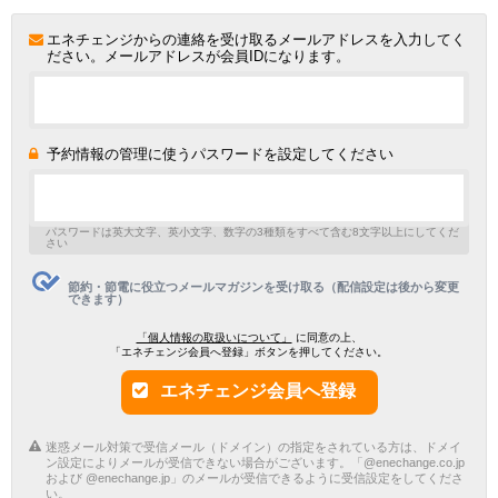
エネチェンジからの連絡を受け取るメールアドレスを入力してく
ださい。メールアドレスが会員IDになります。
予約情報の管理に使うパスワードを設定してください
パスワードは英大文字、英小文字、数字の3種類をすべて含む8文字以上にしてくだ
さい
節約・節電に役立つメールマガジンを受け取る（配信設定は後から変更
できます）
「個人情報の取扱いについて」
に同意の上、
「エネチェンジ会員へ登録」ボタンを押してください。
エネチェンジ会員へ登録
迷惑メール対策で受信メール（ドメイン）の指定をされている方は、ドメイ
ン設定によりメールが受信できない場合がございます。「@enechange.co.jp
および @enechange.jp」のメールが受信できるように受信設定をしてくださ
い。