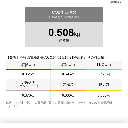
(調整値)
CO2排出係数
（1kWhあたりの排出量）
0.508
kg
（調整値）
【参考】各種発電種別毎のCO2排出係数（1kWhあたりの排出量）
石炭火力
石油火力
LNG火力
0.864kg
0.695kg
0.476kg
LNG火力
太陽光
原子力
（コンバインド）
0.376kg
0.000kg
0.000kg
出典：（一財）電力中央研究所「日本の発電技術のライフサイクルCO2排出量評価
（2010.7）」