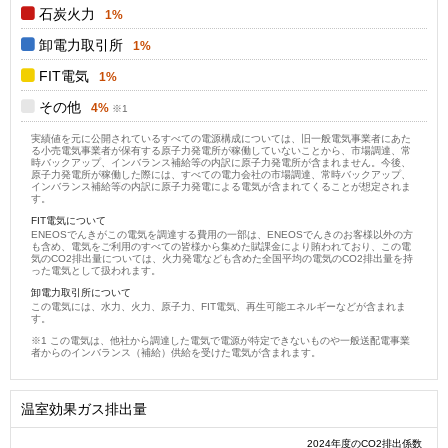
石炭火力
1%
卸電力取引所
1%
FIT電気
1%
その他
4%
実績値を元に公開されているすべての電源構成については、旧一般電気事業者にあた
る小売電気事業者が保有する原子力発電所が稼働していないことから、市場調達、常
時バックアップ、インバランス補給等の内訳に原子力発電所が含まれません。今後、
原子力発電所が稼働した際には、すべての電力会社の市場調達、常時バックアップ、
インバランス補給等の内訳に原子力発電による電気が含まれてくることが想定されま
す。
FIT電気について
ENEOSでんきがこの電気を調達する費用の一部は、ENEOSでんきのお客様以外の方
も含め、電気をご利用のすべての皆様から集めた賦課金により賄われており、この電
気のCO2排出量については、火力発電なども含めた全国平均の電気のCO2排出量を持
った電気として扱われます。
卸電力取引所について
この電気には、水力、火力、原子力、FIT電気、再生可能エネルギーなどが含まれま
す。
この電気は、他社から調達した電気で電源が特定できないものや一般送配電事業
者からのインバランス（補給）供給を受けた電気が含まれます。
温室効果ガス排出量
2024年度のCO2排出係数