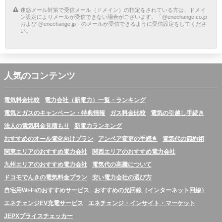
迷惑メール対策で受信メール（ドメイン）の指定をされている方は、ドメイ
ン設定によりメールが受信できない場合がございます。「@enechange.co.jp
および @enechange.jp」のメールが受信できるように受信設定をしてくださ
い。
人気のコンテンツ
電気料金比較
電力会社（新電力）一覧・ランキング
電気とガスのキャンペーン・特典情報
ガス料金比較
電気の引越し手続き
法人の電気料金見積もり
新電力ランキング
おすすめのオール電化向けプラン
アンペア変更の手続き
電気代の節約術
関東エリアのおすすめ電力会社
関西エリアのおすすめ電力会社
九州エリアのおすすめ電力会社
電気代の高騰について
ドコモでんきの電気料金プラン
安い電力会社の選び方
自宅用Wi-Fiのおすすめサービス
おすすめの光回線（インターネット回線）
エネチェンジEV充電サービス
エネチェンジ・インサイト・マーケット
JEPXプライスチェッカー