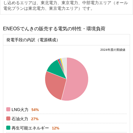
し込めるエリアは、東北電力、東京電力、中部電力エリア（オール
電化プランは東北電力、東京電力エリア）です。
ENEOSでんきの販売する電気の特性・環境負荷
発電手段の内訳（電源構成）
2024年度の実績値
0.55
0.5
0.45
0.4
0.35
0.3
0.25
0.2
0.15
0.1
0.05
0
0
LNG火力
54%
石油火力
27%
再生可能エネルギー
12%