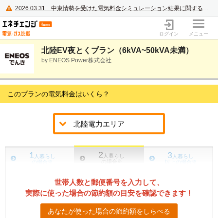
2026.03.31
中東情勢を受けた電気料金シミュレーション結果に関するご案内
電力・ガス比較サイト エネチェンジ
ログイン
メニュー
北陸EV夜とくプラン（6kVA~50kVA未満）
by ENEOS Power株式会社
このプランの電気料金はいくら？
2
1
3
人暮らし
人暮らし
人暮らし
の場合
※
の場合
※
以上の場合
※
世帯人数と郵便番号を入力して、
実際に使った場合の節約額の目安を確認できます！
あなたが使った場合の節約額をしらべる