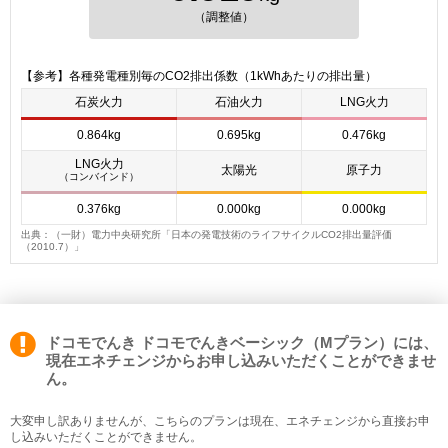
（調整値）
【参考】各種発電種別毎のCO2排出係数（1kWhあたりの排出量）
石炭火力
石油火力
LNG火力
0.864kg
0.695kg
0.476kg
LNG火力
太陽光
原子力
（コンバインド）
0.376kg
0.000kg
0.000kg
出典：（一財）電力中央研究所「日本の発電技術のライフサイクルCO2排出量評価
（2010.7）」
ドコモでんき ドコモでんきベーシック（Mプラン）には、
現在エネチェンジからお申し込みいただくことができませ
ん。
大変申し訳ありませんが、こちらのプランは現在、エネチェンジから直接お申
し込みいただくことができません。