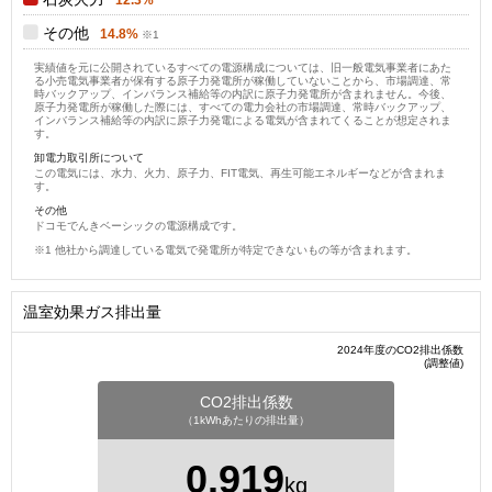
その他
14.8%
実績値を元に公開されているすべての電源構成については、旧一般電気事業者にあた
る小売電気事業者が保有する原子力発電所が稼働していないことから、市場調達、常
時バックアップ、インバランス補給等の内訳に原子力発電所が含まれません。今後、
原子力発電所が稼働した際には、すべての電力会社の市場調達、常時バックアップ、
インバランス補給等の内訳に原子力発電による電気が含まれてくることが想定されま
す。
卸電力取引所について
この電気には、水力、火力、原子力、FIT電気、再生可能エネルギーなどが含まれま
す。
その他
ドコモでんきベーシックの電源構成です。
他社から調達している電気で発電所が特定できないもの等が含まれます。
温室効果ガス排出量
2024年度のCO2排出係数
(調整値)
CO2排出係数
（1kWhあたりの排出量）
0.919
kg