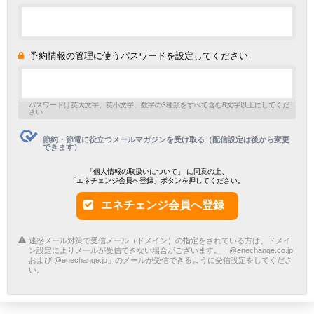
予約情報の管理に使うパスワードを設定してください
パスワードは英大文字、英小文字、数字の3種類をすべて含む8文字以上にしてくだ
さい
節約・節電に役立つメールマガジンを受け取る（配信設定は後から変更
できます）
「個人情報の取扱いについて」
に同意の上、
「エネチェンジ会員へ登録」ボタンを押してください。
エネチェンジ会員へ登録
迷惑メール対策で受信メール（ドメイン）の指定をされている方は、ドメイ
ン設定によりメールが受信できない場合がございます。「@enechange.co.jp
および @enechange.jp」のメールが受信できるように受信設定をしてくださ
い。