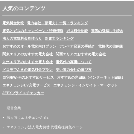
人気のコンテンツ
電気料金比較
電力会社（新電力）一覧・ランキング
電気とガスのキャンペーン・特典情報
ガス料金比較
電気の引越し手続き
法人の電気料金見積もり
新電力ランキング
おすすめのオール電化向けプラン
アンペア変更の手続き
電気代の節約術
関東エリアのおすすめ電力会社
関西エリアのおすすめ電力会社
九州エリアのおすすめ電力会社
電気代の高騰について
ドコモでんきの電気料金プラン
安い電力会社の選び方
自宅用Wi-Fiのおすすめサービス
おすすめの光回線（インターネット回線）
エネチェンジEV充電サービス
エネチェンジ・インサイト・マーケット
JEPXプライスチェッカー
運営企業
法人向けエネチェンジ Biz
エネチェンジ法人電力切替 代理店様募集ページ