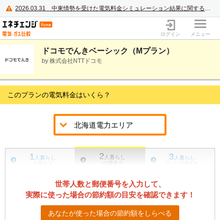
2026.03.31
中東情勢を受けた電気料金シミュレーション結果に関するご案内
電力・ガス比較サイト エネチェンジ
ログイン
メニュー
ドコモでんきベーシック（Mプラン）
by 株式会社NTTドコモ
このプランの電気料金はいくら？
2
1
3
人暮らし
人暮らし
人暮らし
の場合
※
の場合
※
以上の場合
※
世帯人数と郵便番号を入力して、
実際に使った場合の節約額の目安を確認できます！
あなたが使った場合の節約額をしらべる