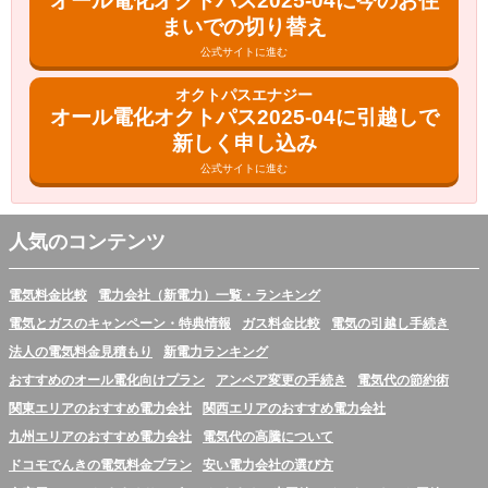
オール電化オクトパス2025-04に今のお住
まいでの切り替え
公式サイトに進む
オクトパスエナジー
オール電化オクトパス2025-04に引越しで
新しく申し込み
公式サイトに進む
人気のコンテンツ
電気料金比較
電力会社（新電力）一覧・ランキング
電気とガスのキャンペーン・特典情報
ガス料金比較
電気の引越し手続き
法人の電気料金見積もり
新電力ランキング
おすすめのオール電化向けプラン
アンペア変更の手続き
電気代の節約術
関東エリアのおすすめ電力会社
関西エリアのおすすめ電力会社
九州エリアのおすすめ電力会社
電気代の高騰について
ドコモでんきの電気料金プラン
安い電力会社の選び方