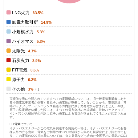
0
0
LNG火力
63.5%
卸電力取引所
14.9%
小規模水力
5.3%
バイオマス
5.3%
太陽光
4.3%
石炭火力
2.9%
FIT電気
0.6%
原子力
0.2%
その他
3%
実績値を元に公開されているすべての電源構成については、旧一般電気事業者にあた
る小売電気事業者が保有する原子力発電所が稼働していないことから、市場調達、常
時バックアップ、インバランス補給等の内訳に原子力発電所が含まれません。今後、
原子力発電所が稼働した際には、すべての電力会社の市場調達、常時バックアップ、
インバランス補給等の内訳に原子力発電による電気が含まれてくることが想定されま
す。
FIT電気について
オクトパスエナジーがこの電気を調達する費用の一部は、オクトパスエナジーのお客
様以外の方も含め、電気をご利用のすべての皆様から集めた賦課金により賄われてお
り、この電気のCO2排出量については、火力発電なども含めた全国平均の電気のCO2