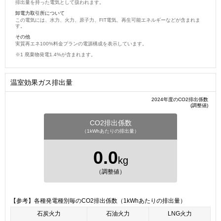
排出量を持った電気として扱われます。
卸電力取引所について
この電気には、水力、火力、原子力、FIT電気、再生可能エネルギーなどが含まれま
す。
その他
実質再エネ100%料金プランの電源構成を表示しています。
廃棄物発電1.4%が含まれます。
温室効果ガス排出量
2024年度のCO2排出係数
(調整値)
CO2排出係数
（1kWhあたりの排出量）
0.0
kg
（調整値）
【参考】各種発電種別毎のCO2排出係数（1kWhあたりの排出量）
石炭火力
石油火力
LNG火力