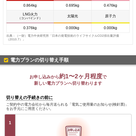
0.864kg
0.695kg
0.476kg
LNG火力
太陽光
原子力
（コンバインド）
0.376kg
0.000kg
0.000kg
出典：（一財）電力中央研究所「日本の発電技術のライフサイクルCO2排出量評価
（2010.7）」
電力プランの切り替え手順
約1〜2ヶ月程度
お申し込みから
で
新しい電力プランへ切り替わります
切り替えの手続きの前に
ご契約中の電力会社から毎月送られる「電気ご使用量のお知らせ(検針票)」
をお手元にご用意ください。
1