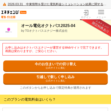
2026.03.31
中東情勢を受けた電気料金シミュレーション結果に関するご案内
電力・ガス比較サイト エネチェンジ
ログイン
メニュー
エネチェンジ
限定特典あり
オール電化オクトパス2025-04
by TGオクトパスエナジー株式会社
お申し込みはオクトパスエナジーが運営するWebサイトで完了できます。
画面は変わりますが、ご安心ください。
今のお住まいでの切り替え
公式サイトに進む
引越しで新しく申し込み
公式サイトに進む
このボタンからお申し込みで限定特典が適用されます
このプランの電気料金はいくら？