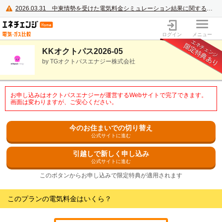
2026.03.31
中東情勢を受けた電気料金シミュレーション結果に関するご案内
電力・ガス比較サイト エネチェンジ
ログイン
メニュー
エネチェンジ
限定特典あり
KKオクトパス2026-05
by TGオクトパスエナジー株式会社
お申し込みはオクトパスエナジーが運営するWebサイトで完了できます。
画面は変わりますが、ご安心ください。
今のお住まいでの切り替え
公式サイトに進む
引越しで新しく申し込み
公式サイトに進む
このボタンからお申し込みで限定特典が適用されます
このプランの電気料金はいくら？