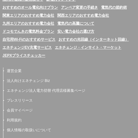
おすすめのオール電化向けプラン
アンペア変更の手続き
電気代の節約術
関東エリアのおすすめ電力会社
関西エリアのおすすめ電力会社
九州エリアのおすすめ電力会社
電気代の高騰について
ドコモでんきの電気料金プラン
安い電力会社の選び方
自宅用Wi-Fiのおすすめサービス
おすすめの光回線（インターネット回線）
エネチェンジEV充電サービス
エネチェンジ・インサイト・マーケット
JEPXプライスチェッカー
運営企業
法人向けエネチェンジ Biz
エネチェンジ法人電力切替 代理店様募集ページ
プレスリリース
会員マイページ
利用規約
個人情報の取扱いについて