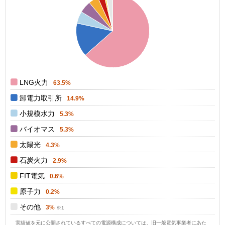
0.6
0.5
0.4
0.3
0.2
0.1
0
0
LNG火力
63.5%
卸電力取引所
14.9%
小規模水力
5.3%
バイオマス
5.3%
太陽光
4.3%
石炭火力
2.9%
FIT電気
0.6%
原子力
0.2%
その他
3%
実績値を元に公開されているすべての電源構成については、旧一般電気事業者にあた