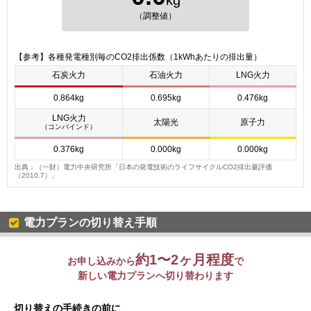
（調整値）
【参考】各種発電種別毎のCO2排出係数（1kWhあたりの排出量）
石炭火力
石油火力
LNG火力
0.864kg
0.695kg
0.476kg
LNG火力
太陽光
原子力
（コンバインド）
0.376kg
0.000kg
0.000kg
出典：（一財）電力中央研究所「日本の発電技術のライフサイクルCO2排出量評価
（2010.7）」
電力プランの切り替え手順
約1〜2ヶ月程度
お申し込みから
で
新しい電力プランへ切り替わります
切り替えの手続きの前に