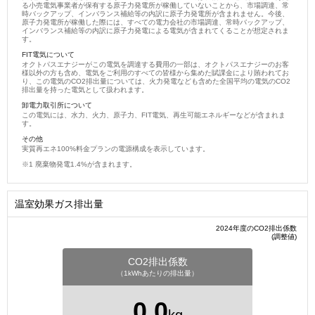
る小売電気事業者が保有する原子力発電所が稼働していないことから、市場調達、常
時バックアップ、インバランス補給等の内訳に原子力発電所が含まれません。今後、
原子力発電所が稼働した際には、すべての電力会社の市場調達、常時バックアップ、
インバランス補給等の内訳に原子力発電による電気が含まれてくることが想定されま
す。
FIT電気について
オクトパスエナジーがこの電気を調達する費用の一部は、オクトパスエナジーのお客
様以外の方も含め、電気をご利用のすべての皆様から集めた賦課金により賄われてお
り、この電気のCO2排出量については、火力発電なども含めた全国平均の電気のCO2
排出量を持った電気として扱われます。
卸電力取引所について
この電気には、水力、火力、原子力、FIT電気、再生可能エネルギーなどが含まれま
す。
その他
実質再エネ100%料金プランの電源構成を表示しています。
廃棄物発電1.4%が含まれます。
温室効果ガス排出量
2024年度のCO2排出係数
(調整値)
CO2排出係数
（1kWhあたりの排出量）
0.0
kg