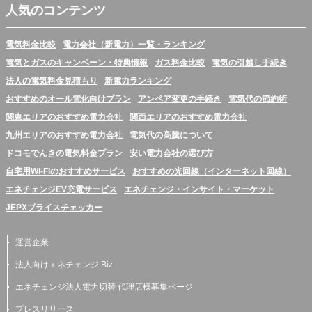
人気のコンテンツ
電気料金比較
電力会社（新電力）一覧・ランキング
電気とガスのキャンペーン・特典情報
ガス料金比較
電気の引越し手続き
法人の電気料金見積もり
新電力ランキング
おすすめのオール電化向けプラン
アンペア変更の手続き
電気代の節約術
関東エリアのおすすめ電力会社
関西エリアのおすすめ電力会社
九州エリアのおすすめ電力会社
電気代の高騰について
ドコモでんきの電気料金プラン
安い電力会社の選び方
自宅用Wi-Fiのおすすめサービス
おすすめの光回線（インターネット回線）
エネチェンジEV充電サービス
エネチェンジ・インサイト・マーケット
JEPXプライスチェッカー
運営企業
法人向けエネチェンジ Biz
エネチェンジ法人電力切替 代理店様募集ページ
プレスリリース