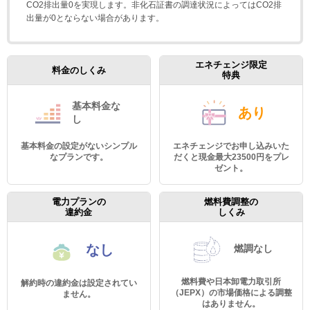
CO2排出量0を実現します。非化石証書の調達状況によってはCO2排
出量が0とならない場合があります。
エネチェンジ限定
料金のしくみ
特典
基本料金
な
あり
し
基本料金の設定がないシンプル
エネチェンジでお申し込みいた
なプランです。
だくと現金最大23500円をプレ
ゼント。
電力プランの
燃料費調整の
違約金
しくみ
なし
燃調なし
燃料費や日本卸電力取引所
解約時の違約金は設定されてい
（JEPX）の市場価格による調整
ません。
はありません。