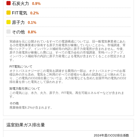
石炭火力
0.9%
FIT電気
0.2%
原子力
0.1%
その他
8.8%
実績値を元に公開されているすべての電源構成については、旧一般電気事業者にあた
る小売電気事業者が保有する原子力発電所が稼働していないことから、市場調達、常
時バックアップ、インバランス補給等の内訳に原子力発電所が含まれません。今後、
原子力発電所が稼働した際には、すべての電力会社の市場調達、常時バックアップ、
インバランス補給等の内訳に原子力発電による電気が含まれてくることが想定されま
す。
FIT電気について
オクトパスエナジーがこの電気を調達する費用の一部は、オクトパスエナジーのお客
様以外の方も含め、電気をご利用のすべての皆様から集めた賦課金により賄われてお
り、この電気のCO2排出量については、火力発電なども含めた全国平均の電気のCO2
排出量を持った電気として扱われます。
卸電力取引所について
この電気には、水力、火力、原子力、FIT電気、再生可能エネルギーなどが含まれま
す。
その他
廃棄物発電8.2%が含まれます。
温室効果ガス排出量
2024年度のCO2排出係数