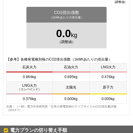
(調整値)
CO2排出係数
（1kWhあたりの排出量）
0.0
kg
（調整値）
【参考】各種発電種別毎のCO2排出係数（1kWhあたりの排出量）
石炭火力
石油火力
LNG火力
0.864kg
0.695kg
0.476kg
LNG火力
太陽光
原子力
（コンバインド）
0.376kg
0.000kg
0.000kg
出典：（一財）電力中央研究所「日本の発電技術のライフサイクルCO2排出量評価
（2010.7）」
電力プランの切り替え手順