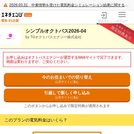
2026.03.31
中東情勢を受けた電気料金シミュレーション結果に関するご案内
電力・ガス比較サイト エネチェンジ
ログイン
メニュー
エネチェンジ
限定特典あり
シンプルオクトパス2026-04
by TGオクトパスエナジー株式会社
お申し込みはオクトパスエナジーが運営するWebサイトで完了できます。
画面は変わりますが、ご安心ください。
今のお住まいでの切り替え
公式サイトに進む
引越しで新しく申し込み
公式サイトに進む
このボタンからお申し込みで限定特典が適用されます
このプランの電気料金はいくら？