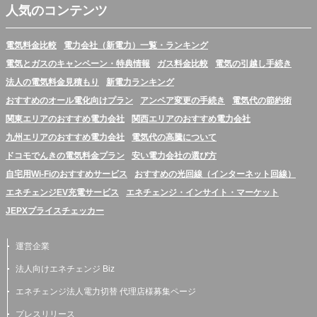
人気のコンテンツ
電気料金比較
電力会社（新電力）一覧・ランキング
電気とガスのキャンペーン・特典情報
ガス料金比較
電気の引越し手続き
法人の電気料金見積もり
新電力ランキング
おすすめのオール電化向けプラン
アンペア変更の手続き
電気代の節約術
関東エリアのおすすめ電力会社
関西エリアのおすすめ電力会社
九州エリアのおすすめ電力会社
電気代の高騰について
ドコモでんきの電気料金プラン
安い電力会社の選び方
自宅用Wi-Fiのおすすめサービス
おすすめの光回線（インターネット回線）
エネチェンジEV充電サービス
エネチェンジ・インサイト・マーケット
JEPXプライスチェッカー
運営企業
法人向けエネチェンジ Biz
エネチェンジ法人電力切替 代理店様募集ページ
プレスリリース