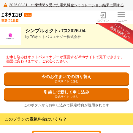
2026.03.31
中東情勢を受けた電気料金シミュレーション結果に関するご案内
電力・ガス比較サイト エネチェンジ
ログイン
メニュー
エネチェンジ
限定特典あり
シンプルオクトパス2026-04
by TGオクトパスエナジー株式会社
お申し込みはオクトパスエナジーが運営するWebサイトで完了できます。
画面は変わりますが、ご安心ください。
今のお住まいでの切り替え
公式サイトに進む
引越しで新しく申し込み
公式サイトに進む
このボタンからお申し込みで限定特典が適用されます
このプランの電気料金はいくら？