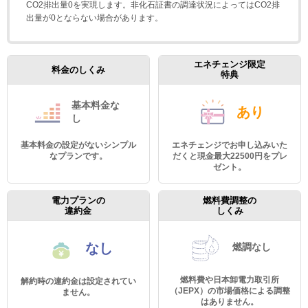
CO2排出量0を実現します。非化石証書の調達状況によってはCO2排
出量が0とならない場合があります。
エネチェンジ限定
料金のしくみ
特典
基本料金
な
あり
し
基本料金の設定がないシンプル
エネチェンジでお申し込みいた
なプランです。
だくと現金最大22500円をプレ
ゼント。
電力プランの
燃料費調整の
違約金
しくみ
なし
燃調なし
燃料費や日本卸電力取引所
解約時の違約金は設定されてい
（JEPX）の市場価格による調整
ません。
はありません。