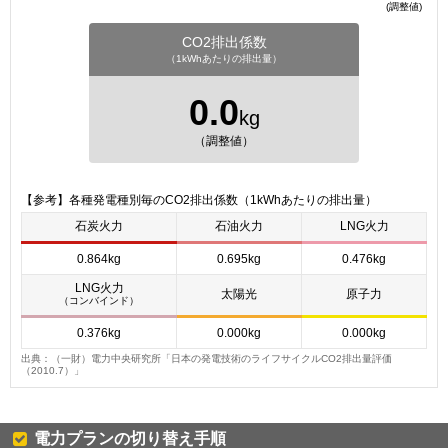
(調整値)
CO2排出係数
（1kWhあたりの排出量）
0.0
kg
（調整値）
【参考】各種発電種別毎のCO2排出係数（1kWhあたりの排出量）
石炭火力
石油火力
LNG火力
0.864kg
0.695kg
0.476kg
LNG火力
太陽光
原子力
（コンバインド）
0.376kg
0.000kg
0.000kg
出典：（一財）電力中央研究所「日本の発電技術のライフサイクルCO2排出量評価
（2010.7）」
電力プランの切り替え手順