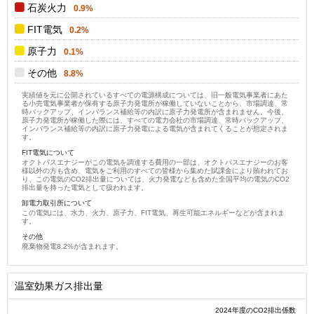
石炭火力
0.9%
FIT電気
0.2%
原子力
0.1%
その他
8.8%
実績値を元に公開されているすべての電源構成については、旧一般電気事業者にあた
る小売電気事業者が保有する原子力発電所が稼働していないことから、市場調達、常
時バックアップ、インバランス補給等の内訳に原子力発電所が含まれません。今後、
原子力発電所が稼働した際には、すべての電力会社の市場調達、常時バックアップ、
インバランス補給等の内訳に原子力発電による電気が含まれてくることが想定されま
す。
FIT電気について
オクトパスエナジーがこの電気を調達する費用の一部は、オクトパスエナジーのお客
様以外の方も含め、電気をご利用のすべての皆様から集めた賦課金により賄われてお
り、この電気のCO2排出量については、火力発電なども含めた全国平均の電気のCO2
排出量を持った電気として扱われます。
卸電力取引所について
この電気には、水力、火力、原子力、FIT電気、再生可能エネルギーなどが含まれま
す。
その他
廃棄物発電8.2%が含まれます。
温室効果ガス排出量
2024年度のCO2排出係数