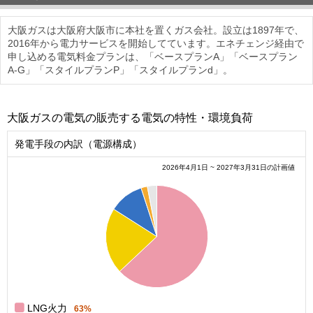
大阪ガスは大阪府大阪市に本社を置くガス会社。設立は1897年で、
2016年から電力サービスを開始してています。エネチェンジ経由で
申し込める電気料金プランは、「ベースプランA」「ベースプラン
A-G」「スタイルプランP」「スタイルプランd」。
大阪ガスの電気の販売する電気の特性・環境負荷
発電手段の内訳（電源構成）
2026年4月1日 ~ 2027年3月31日の計画値
0.6
0.5
0.4
0.3
0.2
0.1
0
0
LNG火力
63%