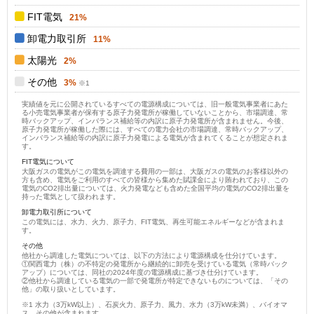
FIT電気
21%
卸電力取引所
11%
太陽光
2%
その他
3%
実績値を元に公開されているすべての電源構成については、旧一般電気事業者にあた
る小売電気事業者が保有する原子力発電所が稼働していないことから、市場調達、常
時バックアップ、インバランス補給等の内訳に原子力発電所が含まれません。今後、
原子力発電所が稼働した際には、すべての電力会社の市場調達、常時バックアップ、
インバランス補給等の内訳に原子力発電による電気が含まれてくることが想定されま
す。
FIT電気について
大阪ガスの電気がこの電気を調達する費用の一部は、大阪ガスの電気のお客様以外の
方も含め、電気をご利用のすべての皆様から集めた賦課金により賄われており、この
電気のCO2排出量については、火力発電なども含めた全国平均の電気のCO2排出量を
持った電気として扱われます。
卸電力取引所について
この電気には、水力、火力、原子力、FIT電気、再生可能エネルギーなどが含まれま
す。
その他
他社から調達した電気については、以下の方法により電源構成を仕分けています。
①関西電力（株）の不特定の発電所から継続的に卸売を受けている電気（常時バック
アップ）については、同社の2024年度の電源構成に基づき仕分けています。
②他社から調達している電気の一部で発電所が特定できないものについては、「その
他」の取り扱いとしています。
水力（3万kW以上）、石炭火力、原子力、風力、水力（3万kW未満）、バイオマ
ス、その他が含まれます。