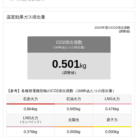
温室効果ガス排出量
2024年度のCO2排出係数
(調整値)
CO2排出係数
（1kWhあたりの排出量）
0.501
kg
（調整値）
【参考】各種発電種別毎のCO2排出係数（1kWhあたりの排出量）
石炭火力
石油火力
LNG火力
0.864kg
0.695kg
0.476kg
LNG火力
太陽光
原子力
（コンバインド）
0.376kg
0.000kg
0.000kg