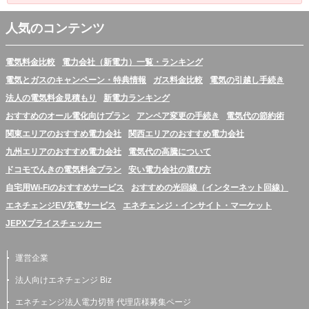
人気のコンテンツ
電気料金比較
電力会社（新電力）一覧・ランキング
電気とガスのキャンペーン・特典情報
ガス料金比較
電気の引越し手続き
法人の電気料金見積もり
新電力ランキング
おすすめのオール電化向けプラン
アンペア変更の手続き
電気代の節約術
関東エリアのおすすめ電力会社
関西エリアのおすすめ電力会社
九州エリアのおすすめ電力会社
電気代の高騰について
ドコモでんきの電気料金プラン
安い電力会社の選び方
自宅用Wi-Fiのおすすめサービス
おすすめの光回線（インターネット回線）
エネチェンジEV充電サービス
エネチェンジ・インサイト・マーケット
JEPXプライスチェッカー
運営企業
法人向けエネチェンジ Biz
エネチェンジ法人電力切替 代理店様募集ページ