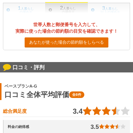
2
1
3
人暮らし
人暮らし
人暮らし
の場合
※
の場合
※
以上の場合
※
世帯人数と郵便番号を入力して、
実際に使った場合の節約額の目安を確認できます！
あなたが使った場合の節約額をしらべる
口コミ・評判
ベースプランA-G
口コミ全体平均評価
全8件
3.4
総合満足度
3.5
料金の納得感