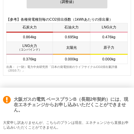
（調整値）
【参考】各種発電種別毎のCO2排出係数（1kWhあたりの排出量）
石炭火力
石油火力
LNG火力
0.864kg
0.695kg
0.476kg
LNG火力
太陽光
原子力
（コンバインド）
0.376kg
0.000kg
0.000kg
出典：（一財）電力中央研究所「日本の発電技術のライフサイクルCO2排出量評価
（2010.7）」
大阪ガスの電気 ベースプランB（長期2年契約）には、現
在エネチェンジからお申し込みいただくことができませ
ん。
大変申し訳ありませんが、こちらのプランは現在、エネチェンジから直接お申
し込みいただくことができません。