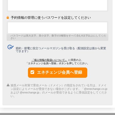
予約情報の管理に使うパスワードを設定してください
パスワードは英大文字、英小文字、数字の3種類をすべて含む8文字以上にしてくだ
さい
節約・節電に役立つメールマガジンを受け取る（配信設定は後から変更
できます）
「個人情報の取扱いについて」
に同意の上、
「エネチェンジ会員へ登録」ボタンを押してください。
エネチェンジ会員へ登録
迷惑メール対策で受信メール（ドメイン）の指定をされている方は、ドメイ
ン設定によりメールが受信できない場合がございます。「@enechange.co.jp
および @enechange.jp」のメールが受信できるように受信設定をしてくださ
い。