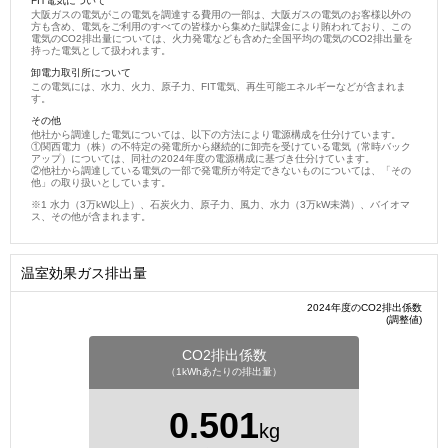
FIT電気について
大阪ガスの電気がこの電気を調達する費用の一部は、大阪ガスの電気のお客様以外の
方も含め、電気をご利用のすべての皆様から集めた賦課金により賄われており、この
電気のCO2排出量については、火力発電なども含めた全国平均の電気のCO2排出量を
持った電気として扱われます。
卸電力取引所について
この電気には、水力、火力、原子力、FIT電気、再生可能エネルギーなどが含まれま
す。
その他
他社から調達した電気については、以下の方法により電源構成を仕分けています。
①関西電力（株）の不特定の発電所から継続的に卸売を受けている電気（常時バック
アップ）については、同社の2024年度の電源構成に基づき仕分けています。
②他社から調達している電気の一部で発電所が特定できないものについては、「その
他」の取り扱いとしています。
水力（3万kW以上）、石炭火力、原子力、風力、水力（3万kW未満）、バイオマ
ス、その他が含まれます。
温室効果ガス排出量
2024年度のCO2排出係数
(調整値)
CO2排出係数
（1kWhあたりの排出量）
0.501
kg