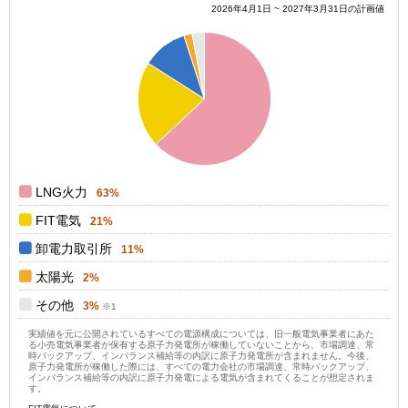
2026年4月1日 ~ 2027年3月31日の計画値
0.6
0.5
0.4
0.3
0.2
0.1
0
0
LNG火力
63%
FIT電気
21%
卸電力取引所
11%
太陽光
2%
その他
3%
実績値を元に公開されているすべての電源構成については、旧一般電気事業者にあた
る小売電気事業者が保有する原子力発電所が稼働していないことから、市場調達、常
時バックアップ、インバランス補給等の内訳に原子力発電所が含まれません。今後、
原子力発電所が稼働した際には、すべての電力会社の市場調達、常時バックアップ、
インバランス補給等の内訳に原子力発電による電気が含まれてくることが想定されま
す。