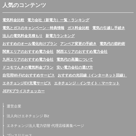
人気のコンテンツ
電気料金比較
電力会社（新電力）一覧・ランキング
電気とガスのキャンペーン・特典情報
ガス料金比較
電気の引越し手続き
法人の電気料金見積もり
新電力ランキング
おすすめのオール電化向けプラン
アンペア変更の手続き
電気代の節約術
関東エリアのおすすめ電力会社
関西エリアのおすすめ電力会社
九州エリアのおすすめ電力会社
電気代の高騰について
ドコモでんきの電気料金プラン
安い電力会社の選び方
自宅用Wi-Fiのおすすめサービス
おすすめの光回線（インターネット回線）
エネチェンジEV充電サービス
エネチェンジ・インサイト・マーケット
JEPXプライスチェッカー
運営企業
法人向けエネチェンジ Biz
エネチェンジ法人電力切替 代理店様募集ページ
プレスリリース