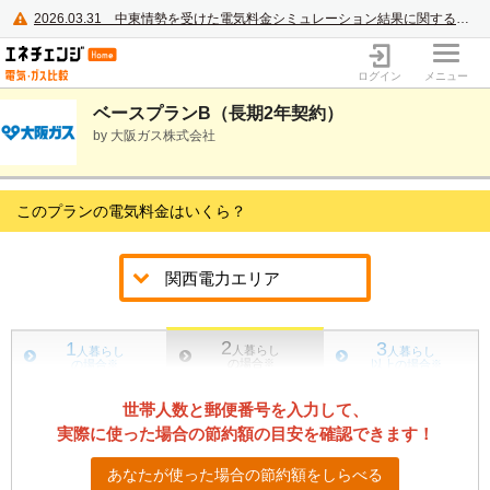
2026.03.31
中東情勢を受けた電気料金シミュレーション結果に関するご案内
電力・ガス比較サイト エネチェンジ
ログイン
メニュー
ベースプランB（長期2年契約）
by 大阪ガス株式会社
このプランの電気料金はいくら？
2
1
3
人暮らし
人暮らし
人暮らし
の場合
※
の場合
※
以上の場合
※
世帯人数と郵便番号を入力して、
実際に使った場合の節約額の目安を確認できます！
あなたが使った場合の節約額をしらべる