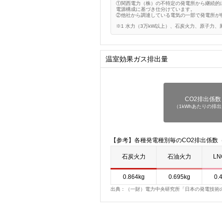
①関西電力（株）の不特定の発電所から継続的に
電源構成に基づき仕分けています。
②他社から調達している電気の一部で発電所が
水力（3万kW以上）、石炭火力、原子力、
温室効果ガス排出量
CO2排出係数
（1kWhあたりの排
【参考】各種発電種別毎のCO2排出係数（
石炭火力
石油火力
L
0.864kg
0.695kg
0.
出典：（一財）電力中央研究所「日本の発電技術のラ