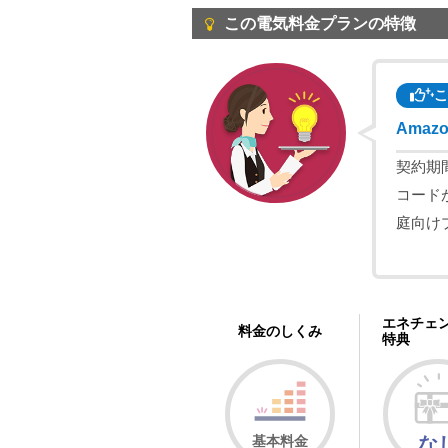
この電気料金プランの特徴
こ
Ama
契約期
コード
庭向け
エネチェ
料金のしくみ
特典
基本料金
な