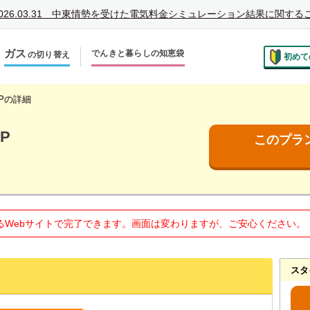
026.03.31
中東情勢を受けた電気料金シミュレーション結果に関する
ガス
でんきと暮らしの知恵袋
の切り替え
初めて
のお住まいでの切り替え
越しで新しく申し込み
Pの詳細
P
このプラ
るWebサイトで完了できます。画面は変わりますが、ご安心ください。
スタ