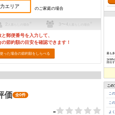
のご家庭の場合
※
※
2
3〜4
人暮らしの場合
人暮らしの場合
数と郵便番号を入力して、
合の節約額の目安を確認できます！
使った場合の節約額をしらべる
最も
1kW
排出す
この
評価
こ
全0件
こ
-
よ