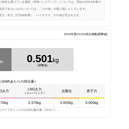
卸売を受けている電気（常時バックアップ）については、同社の2024年度の
特定できないものについては、「その他」の取り扱いとしています。
風力、水力（3万kW未満）、バイオマス、その他が含まれます。
2024年度のCO2排出係数
(調整値)
0.501
kg
出量）
（調整値）
1kWhあたりの排出量）
LNG火力
NG火力
太陽光
原子力
（コンバインド）
476kg
0.376kg
0.000kg
0.000kg
イフサイクルCO2排出量評価（2010.7）」