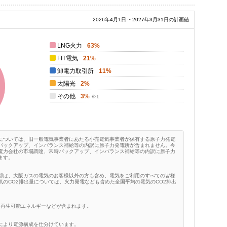
2026年4月1日 ~ 2027年3月31日の計画値
LNG火力
63%
FIT電気
21%
卸電力取引所
11%
太陽光
2%
その他
3%
については、旧一般電気事業者にあたる小売電気事業者が保有する原子力発電
バックアップ、インバランス補給等の内訳に原子力発電所が含まれません。今
電力会社の市場調達、常時バックアップ、インバランス補給等の内訳に原子力
ます。
部は、大阪ガスの電気のお客様以外の方も含め、電気をご利用のすべての皆様
のCO2排出量については、火力発電なども含めた全国平均の電気のCO2排出
、再生可能エネルギーなどが含まれます。
により電源構成を仕分けています。