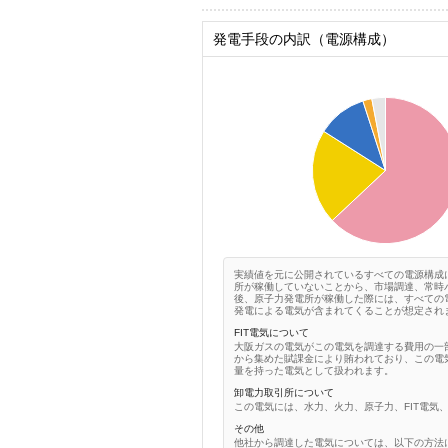
発電手段の内訳（電源構成）
0.6
0.5
0.4
0.3
0.2
0.1
0
0
実績値を元に公開されているすべての電源構成
所が稼働していないことから、市場調達、常時
後、原子力発電所が稼働した際には、すべての
発電による電気が含まれてくることが想定され
FIT電気について
大阪ガスの電気がこの電気を調達する費用の一
から集めた賦課金により賄われており、この電気
量を持った電気として扱われます。
卸電力取引所について
この電気には、水力、火力、原子力、FIT電気
その他
他社から調達した電気については、以下の方法