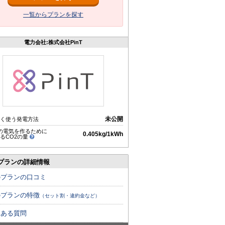
一覧からプランを探す
電力会社:株式会社PinT
未公開
く使う発電方法
hの電気を作るために
0.405kg/1kWh
るCO2の量
プランの詳細情報
のプランの口コミ
のプランの特徴
（セット割・違約金など）
くある質問