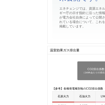
エネチェンジでは、資源エネ
ギー庁の示す指針に沿った情
が電力会社自身によって公開
れている場合について、これ
掲載しています。
温室効果ガス排出量
CO2排出係数
（1kWhあたりの排
【参考】各種発電種別毎のCO2排出係数（
石炭火力
石油火力
L