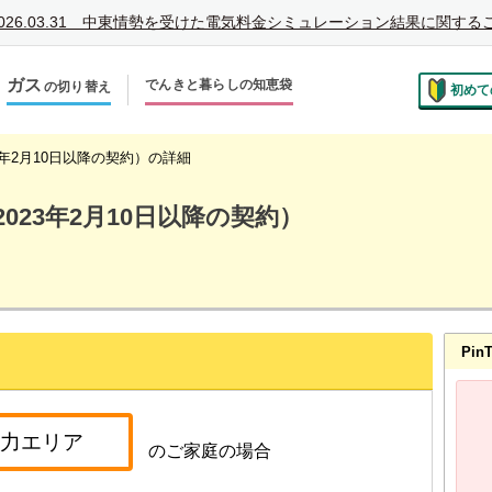
026.03.31
中東情勢を受けた電気料金シミュレーション結果に関する
ガス
でんきと暮らしの知恵袋
の切り替え
初めて
のお住まいでの切り替え
越しで新しく申し込み
23年2月10日以降の契約）の詳細
2023年2月10日以降の契約）
Pi
のご家庭の場合