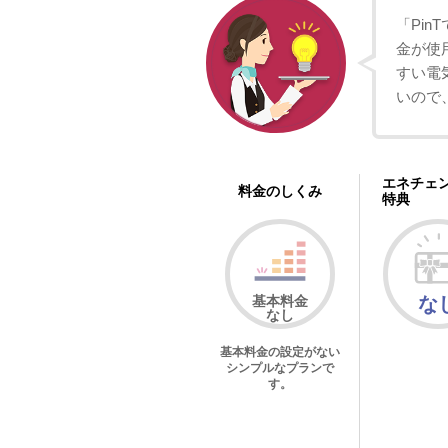
「Pin
金が使
すい電
いので
エネチェ
料金のしくみ
特典
基本料金
な
なし
基本料金の設定がない
シンプルなプランで
す。