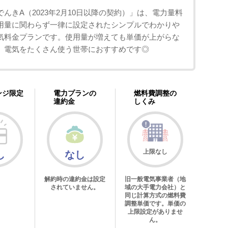
TでんきA（2023年2月10日以降の契約）」は、電力量料
用量に関わらず一律に設定されたシンプルでわかりや
気料金プランです。使用量が増えても単価が上がらな
、電気をたくさん使う世帯におすすめです◎
ンジ限定
電力プランの
燃料費調整の
違約金
しくみ
上限なし
し
なし
解約時の違約金は設定
旧一般電気事業者（地
されていません。
域の大手電力会社）と
同じ計算方式の燃料費
調整単価です。単価の
上限設定がありませ
ん。