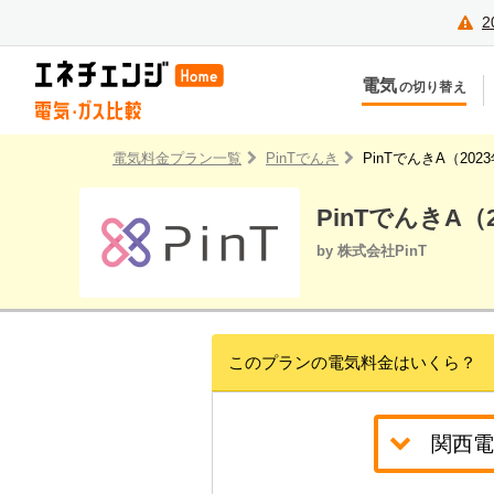
2
電気
の切り替え
今のお住まいでの切り替え
今
引越しで新しく申し込み
引
電気料金プラン一覧
PinTでんき
PinTでんきA（20
PinTでんきA（
by 株式会社PinT
このプランの電気料金はいくら？