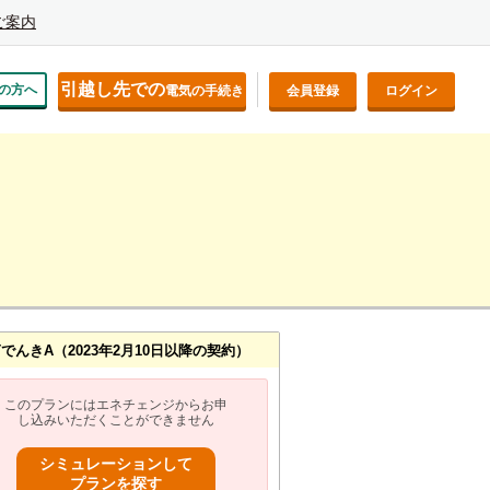
ご案内
引越し先での
の方へ
電気の手続き
会員登録
ログイン
nTでんきA（2023年2月10日以降の契約）
このプランにはエネチェンジからお申
し込みいただくことができません
シミュレーションして
プランを探す