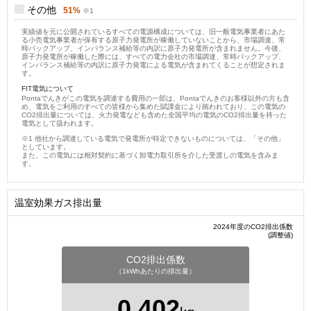
その他
51%
実績値を元に公開されているすべての電源構成については、旧一般電気事業者にあた
る小売電気事業者が保有する原子力発電所が稼働していないことから、市場調達、常
時バックアップ、インバランス補給等の内訳に原子力発電所が含まれません。今後、
原子力発電所が稼働した際には、すべての電力会社の市場調達、常時バックアップ、
インバランス補給等の内訳に原子力発電による電気が含まれてくることが想定されま
す。
FIT電気について
Pontaでんきがこの電気を調達する費用の一部は、Pontaでんきのお客様以外の方も含
め、電気をご利用のすべての皆様から集めた賦課金により賄われており、この電気の
CO2排出量については、火力発電なども含めた全国平均の電気のCO2排出量を持った
電気として扱われます。
他社から調達している電気で発電所が特定できないものについては、「その他」
としています。
また、この電気には相対契約に基づく卸電力取引所を介した受渡しの電気を含みま
す。
温室効果ガス排出量
2024年度のCO2排出係数
(調整値)
CO2排出係数
（1kWhあたりの排出量）
0.402