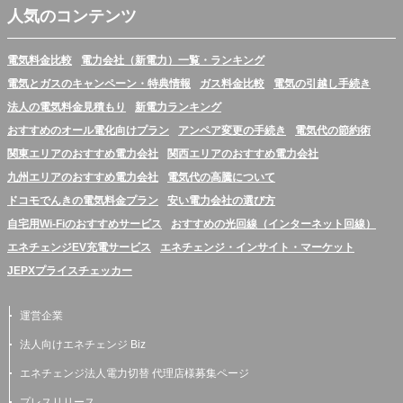
人気のコンテンツ
電気料金比較
電力会社（新電力）一覧・ランキング
電気とガスのキャンペーン・特典情報
ガス料金比較
電気の引越し手続き
法人の電気料金見積もり
新電力ランキング
おすすめのオール電化向けプラン
アンペア変更の手続き
電気代の節約術
関東エリアのおすすめ電力会社
関西エリアのおすすめ電力会社
九州エリアのおすすめ電力会社
電気代の高騰について
ドコモでんきの電気料金プラン
安い電力会社の選び方
自宅用Wi-Fiのおすすめサービス
おすすめの光回線（インターネット回線）
エネチェンジEV充電サービス
エネチェンジ・インサイト・マーケット
JEPXプライスチェッカー
運営企業
法人向けエネチェンジ Biz
エネチェンジ法人電力切替 代理店様募集ページ
プレスリリース