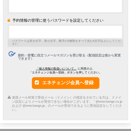
予約情報の管理に使うパスワードを設定してください
パスワードは英大文字、英小文字、数字の3種類をすべて含む8文字以上にしてくだ
さい
節約・節電に役立つメールマガジンを受け取る（配信設定は後から変更
できます）
「個人情報の取扱いについて」
に同意の上、
「エネチェンジ会員へ登録」ボタンを押してください。
エネチェンジ会員へ登録
迷惑メール対策で受信メール（ドメイン）の指定をされている方は、ドメイ
ン設定によりメールが受信できない場合がございます。「@enechange.co.jp
および @enechange.jp」のメールが受信できるように受信設定をしてくださ
い。