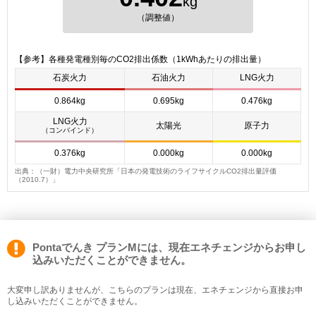
kg
（調整値）
【参考】各種発電種別毎のCO2排出係数（1kWhあたりの排出量）
石炭火力
石油火力
LNG火力
0.864kg
0.695kg
0.476kg
LNG火力
太陽光
原子力
（コンバインド）
0.376kg
0.000kg
0.000kg
出典：（一財）電力中央研究所「日本の発電技術のライフサイクルCO2排出量評価
（2010.7）」
Pontaでんき プランMには、現在エネチェンジからお申し
込みいただくことができません。
大変申し訳ありませんが、こちらのプランは現在、エネチェンジから直接お申
し込みいただくことができません。