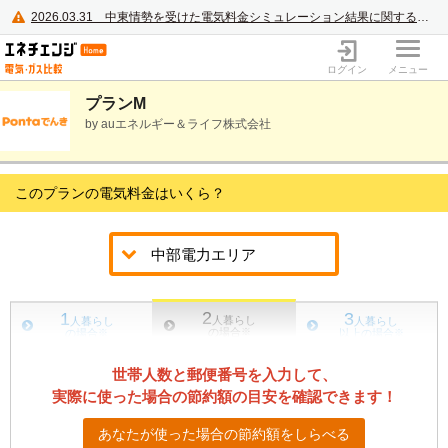
2026.03.31
中東情勢を受けた電気料金シミュレーション結果に関するご案内
電力・ガス比較サイト エネチェンジ
ログイン
メニュー
プランM
by auエネルギー＆ライフ株式会社
このプランの電気料金はいくら？
2
1
3
人暮らし
人暮らし
人暮らし
の場合
※
の場合
※
以上の場合
※
世帯人数と郵便番号を入力して、
実際に使った場合の節約額の目安を確認できます！
あなたが使った場合の節約額をしらべる