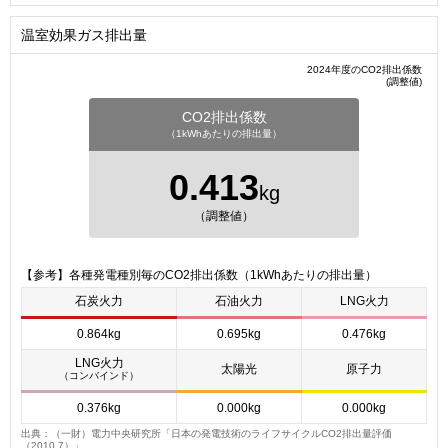
温室効果ガス排出量
2024年度のCO2排出係数
(調整値)
CO2排出係数
（1kWhあたりの排出量）
0.413
kg
（調整値）
【参考】各種発電種別毎のCO2排出係数（1kWhあたりの排出量）
石炭火力
石油火力
LNG火力
0.864kg
0.695kg
0.476kg
LNG火力
太陽光
原子力
（コンバインド）
0.376kg
0.000kg
0.000kg
出典：（一財）電力中央研究所「日本の発電技術のライフサイクルCO2排出量評価
（2010.7）」