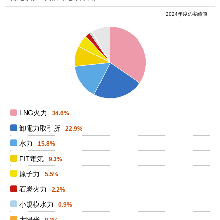
2024年度の実績値
0.35
0.3
0.25
0.2
0.15
0.1
0.05
0
0
LNG火力
34.6%
卸電力取引所
22.9%
水力
15.8%
FIT電気
9.3%
原子力
5.5%
石炭火力
2.2%
小規模水力
0.9%
太陽光
0.3%