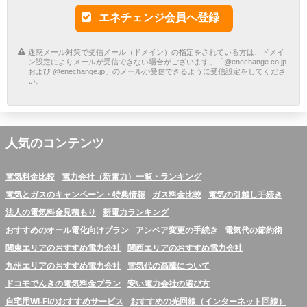
エネチェンジ会員へ登録
迷惑メール対策で受信メール（ドメイン）の指定をされている方は、ドメイ
ン設定によりメールが受信できない場合がございます。「@enechange.co.jp
および @enechange.jp」のメールが受信できるように受信設定をしてくださ
い。
人気のコンテンツ
電気料金比較
電力会社（新電力）一覧・ランキング
電気とガスのキャンペーン・特典情報
ガス料金比較
電気の引越し手続き
法人の電気料金見積もり
新電力ランキング
おすすめのオール電化向けプラン
アンペア変更の手続き
電気代の節約術
関東エリアのおすすめ電力会社
関西エリアのおすすめ電力会社
九州エリアのおすすめ電力会社
電気代の高騰について
ドコモでんきの電気料金プラン
安い電力会社の選び方
自宅用Wi-Fiのおすすめサービス
おすすめの光回線（インターネット回線）