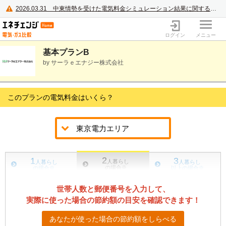
2026.03.31
中東情勢を受けた電気料金シミュレーション結果に関するご案内
電力・ガス比較サイト エネチェンジ
ログイン
メニュー
基本プランB
by サーラｅエナジー株式会社
このプランの電気料金はいくら？
2
1
3
人暮らし
人暮らし
人暮らし
の場合
※
の場合
※
以上の場合
※
世帯人数と郵便番号を入力して、
実際に使った場合の節約額の目安を確認できます！
あなたが使った場合の節約額をしらべる