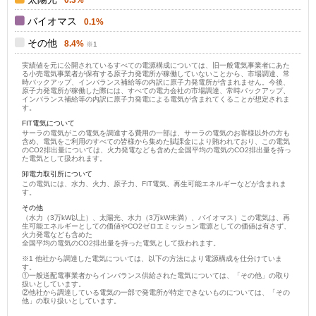
バイオマス
0.1%
その他
8.4%
実績値を元に公開されているすべての電源構成については、旧一般電気事業者にあた
る小売電気事業者が保有する原子力発電所が稼働していないことから、市場調達、常
時バックアップ、インバランス補給等の内訳に原子力発電所が含まれません。今後、
原子力発電所が稼働した際には、すべての電力会社の市場調達、常時バックアップ、
インバランス補給等の内訳に原子力発電による電気が含まれてくることが想定されま
す。
FIT電気について
サーラの電気がこの電気を調達する費用の一部は、サーラの電気のお客様以外の方も
含め、電気をご利用のすべての皆様から集めた賦課金により賄われており、この電気
のCO2排出量については、火力発電なども含めた全国平均の電気のCO2排出量を持っ
た電気として扱われます。
卸電力取引所について
この電気には、水力、火力、原子力、FIT電気、再生可能エネルギーなどが含まれま
す。
その他
（水力（3万kW以上）、太陽光、水力（3万kW未満）、バイオマス）この電気は、再
生可能エネルギーとしての価値やCO2ゼロエミッション電源としての価値は有さず、
火力発電なども含めた
全国平均の電気のCO2排出量を持った電気として扱われます。
他社から調達した電気については、以下の方法により電源構成を仕分けていま
す。
①一般送配電事業者からインバランス供給された電気については、「その他」の取り
扱いとしています。
②他社から調達している電気の一部で発電所が特定できないものについては、「その
他」の取り扱いとしています。