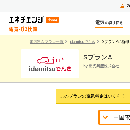
2
電気
の切り替え
今のお住まいでの切り替え
今
引越しで新しく申し込み
引
電気料金プラン一覧
idemitsuでんき
SプランAの詳細
SプランA
by 出光興産株式会社
このプランの電気料金はいくら？