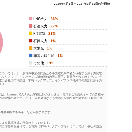
2026年4月1日 ~ 2027年3月31日の計画値
LNG火力
36%
石油火力
22%
FIT電気
21%
石炭火力
1%
太陽光
1%
卸電力取引所
1%
その他
19%
については、旧一般電気事業者にあたる小売電気事業者が保有する原子力発電
バックアップ、インバランス補給等の内訳に原子力発電所が含まれません。今
電力会社の市場調達、常時バックアップ、インバランス補給等の内訳に原子力
ます。
一部は、idemitsuでんきのお客様以外の方も含め、電気をご利用のすべての皆様か
CO2排出量については、火力発電なども含めた全国平均の電気のCO2排出量
、再生可能エネルギーなどが含まれます。
により電源構成の仕分けをしています。
的に卸売りを受けている電気（常時バックアップ等）については、各社の該当