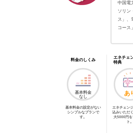
中国電
ソリン
ス」、電
コース
エネチェ
料金のしくみ
特典
基本料金
あ
なし
基本料金の設定がない
エネチェン
シンプルなプランで
込みいただ
す。
大5000円
ト