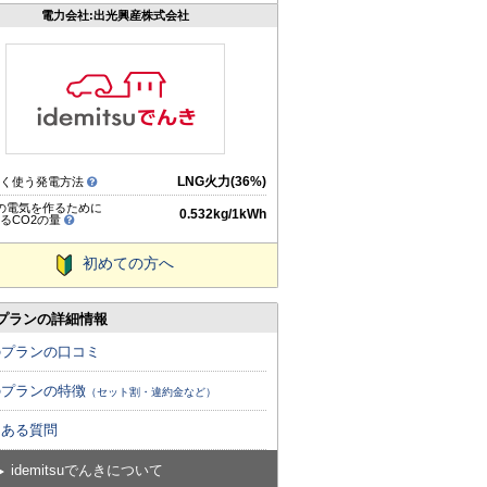
電力会社:出光興産株式会社
LNG火力(36%)
多く使う発電方法
hの電気を作るために
0.532kg/1kWh
るCO2の量
初めての方へ
プランの詳細情報
のプランの口コミ
のプランの特徴
（セット割・違約金など）
くある質問
idemitsuでんきについて