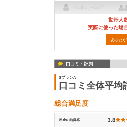
※
1
人暮らしの場合
世帯人
実際に使った場
あなたが
口コミ・評判
SプランA
口コミ全体平均
総合満足度
3.8
料金の納得感