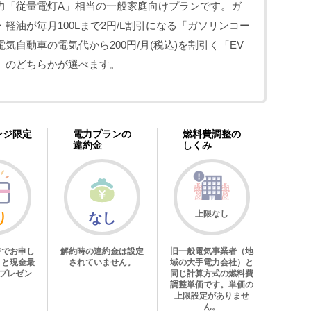
力「従量電灯A」相当の一般家庭向けプランです。ガ
・軽油が毎月100Lまで2円/L割引になる「ガソリンコー
気自動車の電気代から200円/月(税込)を割引く「EV
」のどちらかが選べます。
ンジ限定
電力プランの
燃料費調整の
違約金
しくみ
上限なし
り
なし
ジでお申し
解約時の違約金は設定
旧一般電気事業者（地
くと現金最
されていません。
域の大手電力会社）と
をプレゼン
同じ計算方式の燃料費
。
調整単価です。単価の
上限設定がありませ
ん。