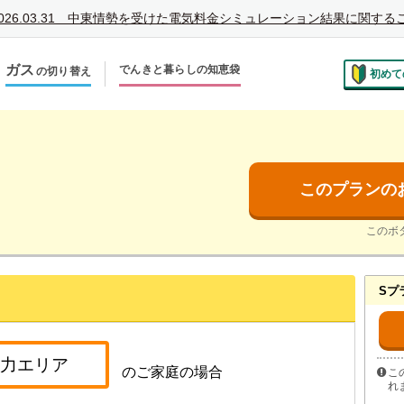
026.03.31
中東情勢を受けた電気料金シミュレーション結果に関する
ガス
でんきと暮らしの知恵袋
の切り替え
初めて
のお住まいでの切り替え
越しで新しく申し込み
このプランの
このボ
Sプ
のご家庭の場合
こ
れ