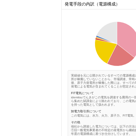
発電手段の内訳（電源構成）
0.35
0.3
0.25
0.2
0.15
0.1
0.05
0
0
実績値を元に公開されているすべての電源構成
所が稼働していないことから、市場調達、常時
後、原子力発電所が稼働した際には、すべての
発電による電気が含まれてくることが想定され
FIT電気について
idemitsuでんきがこの電気を調達する費用の
ら集めた賦課金により賄われており、この電気の
を持った電気として扱われます。
卸電力取引所について
この電気には、水力、火力、原子力、FIT電気
その他
他社から調達した電力については、以下の方法
①旧一般電気事業者の不特定の発電所から継続
年度の電源構成に基づき仕分けしています。