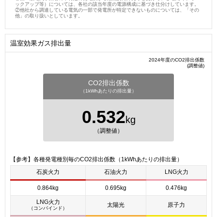
ックアップ等）については、各社の該当年度の電源構成に基づき仕分けしています。
②他社から調達している電気の一部で発電所が特定できないものについては、「その
他」の取り扱いとしています。
温室効果ガス排出量
2024年度のCO2排出係数
(調整値)
CO2排出係数
（1kWhあたりの排出量）
0.532
kg
（調整値）
【参考】各種発電種別毎のCO2排出係数（1kWhあたりの排出量）
石炭火力
石油火力
LNG火力
0.864kg
0.695kg
0.476kg
LNG火力
太陽光
原子力
（コンバインド）