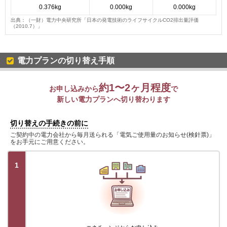
0.376kg
0.000kg
0.000kg
出典：（一財）電力中央研究所「日本の発電技術のライフサイクルCO2排出量評価
（2010.7）」
電力プランの切り替え手順
約1〜2ヶ月程度
お申し込みから
で
新しい電力プランへ切り替わります
切り替えの手続きの前に
ご契約中の電力会社から毎月送られる「電気ご使用量のお知らせ(検針票)」
をお手元にご用意ください。
1