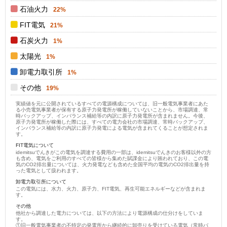
石油火力
22%
FIT電気
21%
石炭火力
1%
太陽光
1%
卸電力取引所
1%
その他
19%
実績値を元に公開されているすべての電源構成については、旧一般電気事業者にあた
る小売電気事業者が保有する原子力発電所が稼働していないことから、市場調達、常
時バックアップ、インバランス補給等の内訳に原子力発電所が含まれません。今後、
原子力発電所が稼働した際には、すべての電力会社の市場調達、常時バックアップ、
インバランス補給等の内訳に原子力発電による電気が含まれてくることが想定されま
す。
FIT電気について
idemitsuでんきがこの電気を調達する費用の一部は、idemitsuでんきのお客様以外の方
も含め、電気をご利用のすべての皆様から集めた賦課金により賄われており、この電
気のCO2排出量については、火力発電なども含めた全国平均の電気のCO2排出量を持
った電気として扱われます。
卸電力取引所について
この電気には、水力、火力、原子力、FIT電気、再生可能エネルギーなどが含まれま
す。
その他
他社から調達した電力については、以下の方法により電源構成の仕分けをしていま
す。
①旧一般電気事業者の不特定の発電所から継続的に卸売りを受けている電気（常時バ