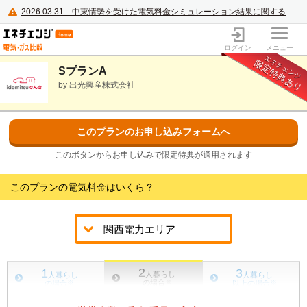
2026.03.31
中東情勢を受けた電気料金シミュレーション結果に関するご案内
電力・ガス比較サイト エネチェンジ
ログイン
メニュー
エネチェンジ
限定特典あり
SプランA
by 出光興産株式会社
このプランのお申し込みフォームへ
このボタンからお申し込みで限定特典が適用されます
このプランの電気料金はいくら？
2
1
3
人暮らし
人暮らし
人暮らし
の場合
※
の場合
※
以上の場合
※