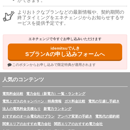
ができます。
よりおトクなプランなどの最新情報や、契約期間の
終了タイミングをエネチェンジからお知らせするサ
ービスを提供予定です。
エネチェンジで今すぐお申し込みいただけます
idemitsuでんき
SプランAの申し込みフォームへ
このボタンからお申し込みで限定特典が適用されます
人気のコンテンツ
電気料金比較
電力会社（新電力）一覧・ランキング
電気とガスのキャンペーン・特典情報
ガス料金比較
電気の引越し手続き
法人の電気料金見積もり
新電力ランキング
おすすめのオール電化向けプラン
アンペア変更の手続き
電気代の節約術
関東エリアのおすすめ電力会社
関西エリアのおすすめ電力会社