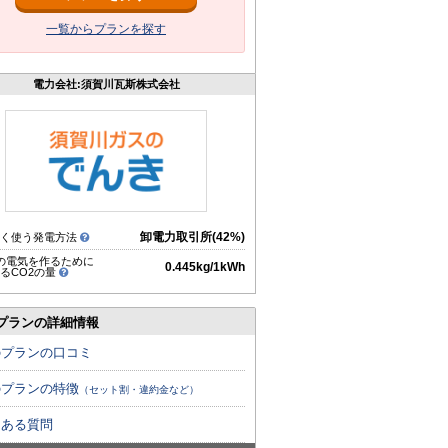
一覧からプランを探す
電力会社:須賀川瓦斯株式会社
卸電力取引所(42%)
多く使う発電方法
hの電気を作るために
0.445kg/1kWh
るCO2の量
プランの詳細情報
のプランの口コミ
のプランの特徴
（セット割・違約金など）
くある質問