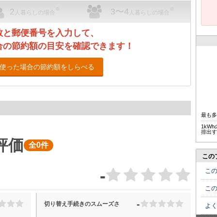
※
※
2
3〜4
人暮らしの場合
人暮らしの場合
数と郵便番号を入力して、
合の節約額の目安を確認できます！
使った場合の節約額をしらべる
最も
1kW
排出す
評価
全0件
この
-
こ
こ
-
切り替え手続きのスムーズさ
よ