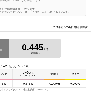
、再生可能エネルギーなどが含まれます。
により電源構成を仕分けています。
定できないものについては、「その他」の取り扱いとしています。
2024年度のCO2排出係数
(調整値)
0.445
kg
出量）
（調整値）
1kWhあたりの排出量）
LNG火力
NG火力
太陽光
原子力
（コンバインド）
476kg
0.376kg
0.000kg
0.000kg
イフサイクルCO2排出量評価（2010.7）」