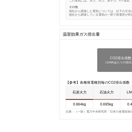
この電気には、水力、火力、原子力、FIT電気
その他
他社から調達した電気については、以下の方法
他社から調達している電気の一部で発電所が特
温室効果ガス排出量
CO2排出係数
（1kWhあたりの排
【参考】各種発電種別毎のCO2排出係数（
石炭火力
石油火力
L
0.864kg
0.695kg
0.
出典：（一財）電力中央研究所「日本の発電技術のラ