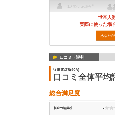
※
1
人暮らしの場合
世帯人
実際に使った場
あなたが
口コミ・評判
従量電灯B(50A)
口コミ全体平均
総合満足度
-
料金の納得感