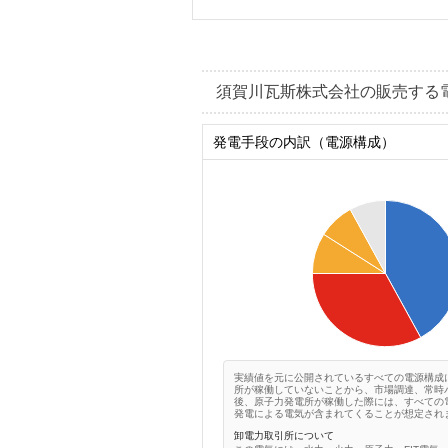
須賀川瓦斯株式会社の販売する
発電手段の内訳（電源構成）
0.45
0.4
0.35
0.3
0.25
0.2
0.15
0.1
0.05
0
実績値を元に公開されているすべての電源構成
所が稼働していないことから、市場調達、常時
後、原子力発電所が稼働した際には、すべての
発電による電気が含まれてくることが想定され
卸電力取引所について