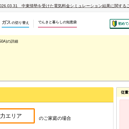
026.03.31
中東情勢を受けた電気料金シミュレーション結果に関する
ガス
でんきと暮らしの知恵袋
の切り替え
初めて
のお住まいでの切り替え
越しで新しく申し込み
50A)の詳細
従量電
のご家庭の場合