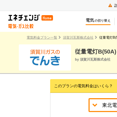
2
電気
の切り替え
今のお住まいでの切り替え
今
引越しで新しく申し込み
引
電気料金プラン一覧
須賀川瓦斯株式会社
従量電灯B(
従量電灯B(50A)
by 須賀川瓦斯株式会社
このプランの電気料金はいくら？