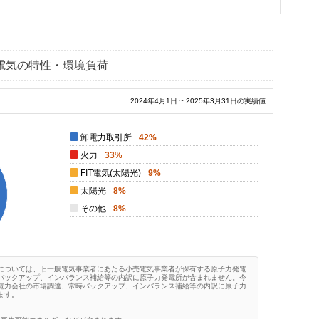
電気の特性・環境負荷
2024年4月1日 ~ 2025年3月31日の実績値
卸電力取引所
42%
火力
33%
FIT電気(太陽光)
9%
太陽光
8%
その他
8%
については、旧一般電気事業者にあたる小売電気事業者が保有する原子力発電
バックアップ、インバランス補給等の内訳に原子力発電所が含まれません。今
電力会社の市場調達、常時バックアップ、インバランス補給等の内訳に原子力
ます。