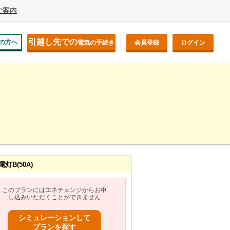
ご案内
引越し先での
の方へ
電気の手続き
会員登録
ログイン
灯B(50A)
このプランにはエネチェンジからお申
し込みいただくことができません
シミュレーションして
プランを探す