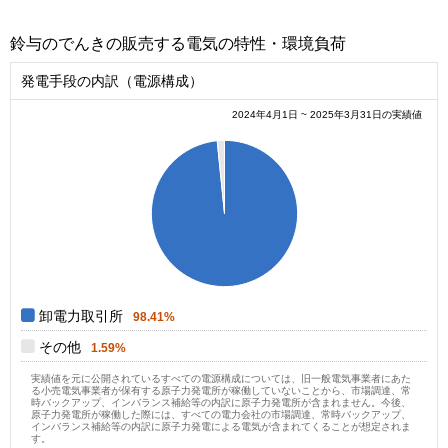
鈴与のでんきの販売する電気の特性・環境負荷
発電手段の内訳（電源構成）
2024年4月1日 ~ 2025年3月31日の実績値
1
0.9
0.8
0.7
0.6
0.5
0.4
0.3
0.2
0.1
0
0
卸電力取引所
98.41%
その他
1.59%
実績値を元に公開されているすべての電源構成については、旧一般電気事業者にあた
る小売電気事業者が保有する原子力発電所が稼働していないことから、市場調達、常
時バックアップ、インバランス補給等の内訳に原子力発電所が含まれません。今後、
原子力発電所が稼働した際には、すべての電力会社の市場調達、常時バックアップ、
インバランス補給等の内訳に原子力発電による電気が含まれてくることが想定されま
す。