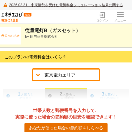
2026.03.31
中東情勢を受けた電気料金シミュレーション結果に関するご案内
電力・ガス比較サイト エネチェンジ
ログイン
メニュー
従量電灯B（ガスセット）
by 鈴与商事株式会社
このプランの電気料金はいくら？
2
1
3
人暮らし
人暮らし
人暮らし
の場合
※
の場合
※
以上の場合
※
世帯人数と郵便番号を入力して、
実際に使った場合の節約額の目安を確認できます！
あなたが使った場合の節約額をしらべる