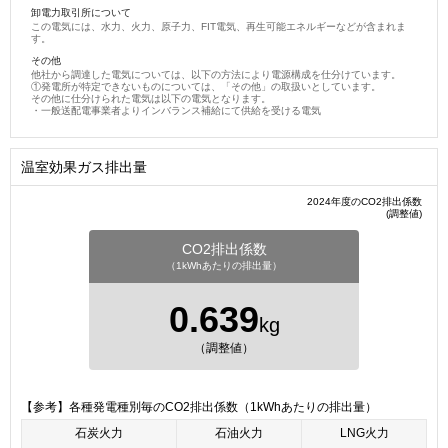
卸電力取引所について
この電気には、水力、火力、原子力、FIT電気、再生可能エネルギーなどが含まれま
す。
その他
他社から調達した電気については、以下の方法により電源構成を仕分けています。
①発電所が特定できないものについては、「その他」の取扱いとしています。
その他に仕分けられた電気は以下の電気となります。
・一般送配電事業者よりインバランス補給にて供給を受ける電気
温室効果ガス排出量
2024年度のCO2排出係数
(調整値)
CO2排出係数
（1kWhあたりの排出量）
0.639
kg
（調整値）
【参考】各種発電種別毎のCO2排出係数（1kWhあたりの排出量）
石炭火力
石油火力
LNG火力