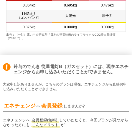
0.864kg
0.695kg
0.476kg
LNG火力
太陽光
原子力
（コンバインド）
0.376kg
0.000kg
0.000kg
出典：（一財）電力中央研究所「日本の発電技術のライフサイクルCO2排出量評価
（2010.7）」
鈴与のでんき 従量電灯B（ガスセット）には、現在エネチ
ェンジからお申し込みいただくことができません。
大変申し訳ありませんが、こちらのプランは現在、エネチェンジから直接お申
し込みいただくことができません。
エネチェンジ
会員登録
へ
しませんか?
エネチェンジへ
会員登録(無料)
していただくと、今回プランが見つから
なかった方にも
こんなメリット
が…