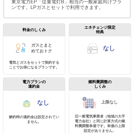
東京電力EP「従量電灯B」相当の一般家庭向けプラ
ンです。LPガスとセットで利用できます。
エネチェンジ限定
料金のしくみ
特典
ガスとまと
なし
めて
おトク
電気とガスをセットで契約する
ことでお得になるプランです。
電力プランの
燃料費調整の
違約金
しくみ
なし
上限なし
旧一般電気事業者（地域の大手
解約時の違約金は設定されてい
電力会社）と同じ計算方式の燃
ません。
料費調整単価です。単価の上限
設定がありません。