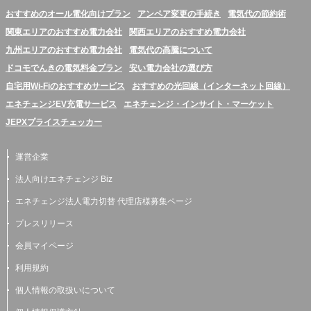
おすすめのオール電化向けプラン
アンペア変更の手続き
電気代の節約術
関東エリアのおすすめ電力会社
関西エリアのおすすめ電力会社
九州エリアのおすすめ電力会社
電気代の高騰について
ドコモでんきの電気料金プラン
安い電力会社の選び方
自宅用Wi-Fiのおすすめサービス
おすすめの光回線（インターネット回線）
エネチェンジEV充電サービス
エネチェンジ・インサイト・マーケット
JEPXプライスチェッカー
運営企業
法人向けエネチェンジ Biz
エネチェンジ法人電力切替 代理店様募集ページ
プレスリリース
会員マイページ
利用規約
個人情報の取扱いについて