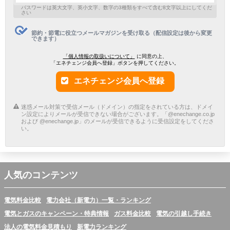
パスワードは英大文字、英小文字、数字の3種類をすべて含む8文字以上にしてくだ
さい
節約・節電に役立つメールマガジンを受け取る（配信設定は後から変更
できます）
「個人情報の取扱いについて」
に同意の上、
「エネチェンジ会員へ登録」ボタンを押してください。
エネチェンジ会員へ登録
迷惑メール対策で受信メール（ドメイン）の指定をされている方は、ドメイ
ン設定によりメールが受信できない場合がございます。「@enechange.co.jp
および @enechange.jp」のメールが受信できるように受信設定をしてくださ
い。
人気のコンテンツ
電気料金比較
電力会社（新電力）一覧・ランキング
電気とガスのキャンペーン・特典情報
ガス料金比較
電気の引越し手続き
法人の電気料金見積もり
新電力ランキング