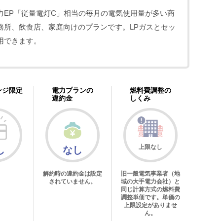
力EP「従量電灯C」相当の毎月の電気使用量が多い商
務所、飲食店、家庭向けのプランです。LPガスとセッ
用できます。
ンジ限定
電力プランの
燃料費調整の
違約金
しくみ
上限なし
し
なし
解約時の違約金は設定
旧一般電気事業者（地
されていません。
域の大手電力会社）と
同じ計算方式の燃料費
調整単価です。単価の
上限設定がありませ
ん。