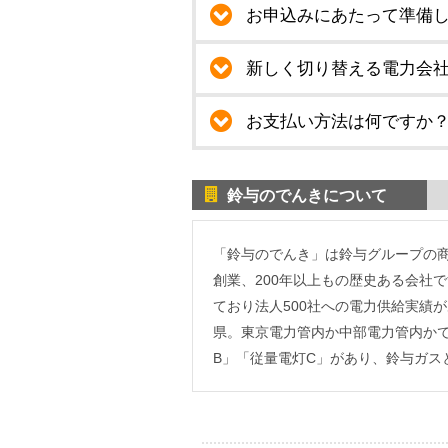
お申込みにあたって準備
新しく切り替える電力会
お支払い方法は何ですか
鈴与のでんきについて
「鈴与のでんき」は鈴与グループの
創業、200年以上もの歴史ある会社
ており法人500社への電力供給実績
県。東京電力管内か中部電力管内か
B」「従量電灯C」があり、鈴与ガス