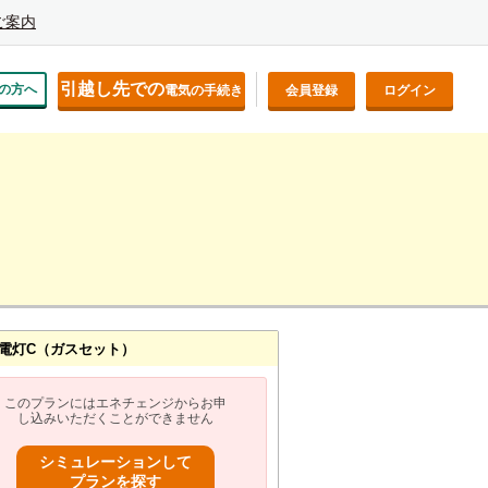
ご案内
引越し先での
の方へ
電気の手続き
会員登録
ログイン
電灯C（ガスセット）
このプランにはエネチェンジからお申
し込みいただくことができません
シミュレーションして
プランを探す