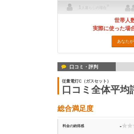
※
1
人暮らしの場合
世帯人
実際に使った場
あなたが
口コミ・評判
従量電灯C（ガスセット）
口コミ全体平均
総合満足度
-
料金の納得感