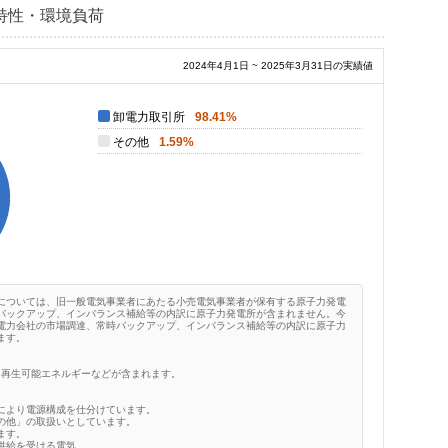
特性・環境負荷
2024年4月1日 ~ 2025年3月31日の実績値
卸電力取引所
98.41%
その他
1.59%
については、旧一般電気事業者にあたる小売電気事業者が保有する原子力発電
バックアップ、インバランス補給等の内訳に原子力発電所が含まれません。今
電力会社の市場調達、常時バックアップ、インバランス補給等の内訳に原子力
ます。
、再生可能エネルギーなどが含まれます。
により電源構成を仕分けています。
の他」の取扱いとしています。
ます。
供給を受ける電気