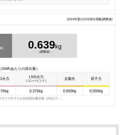
2024年度のCO2排出係数
(調整値)
0.639
kg
出量）
（調整値）
1kWhあたりの排出量）
LNG火力
NG火力
太陽光
原子力
（コンバインド）
476kg
0.376kg
0.000kg
0.000kg
イフサイクルCO2排出量評価（2010.7）」