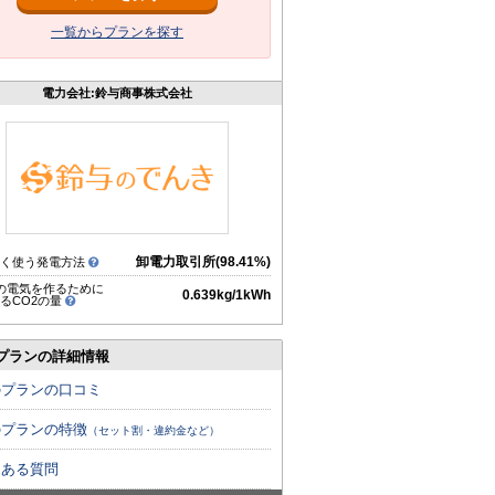
一覧からプランを探す
電力会社:鈴与商事株式会社
卸電力取引所(98.41%)
多く使う発電方法
hの電気を作るために
0.639kg/1kWh
るCO2の量
プランの詳細情報
のプランの口コミ
のプランの特徴
（セット割・違約金など）
くある質問