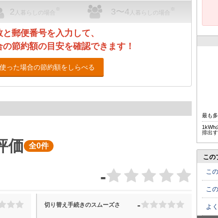
※
※
2
3〜4
人暮らしの場合
人暮らしの場合
数と郵便番号を入力して、
合の節約額の目安を確認できます！
使った場合の節約額をしらべる
最も
1kW
排出す
評価
全0件
この
-
こ
こ
-
切り替え手続きのスムーズさ
よ