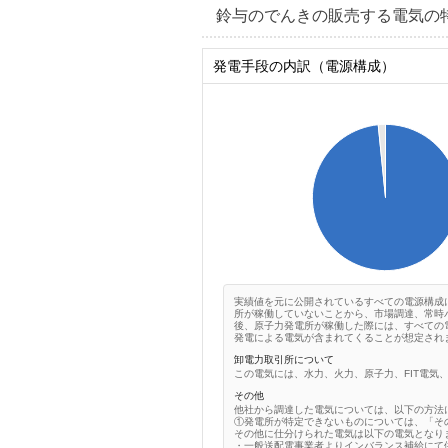
鈴与のでんきの販売する電気の
発電手段の内訳（電源構成）
1
0.9
0.8
0.7
0.6
0.5
0.4
0.3
0.2
0.1
0
0
実績値を元に公開されているすべての電源構成
所が稼働していないことから、市場調達、常時
後、原子力発電所が稼働した際には、すべての
発電による電気が含まれてくることが想定され
卸電力取引所について
この電気には、水力、火力、原子力、FIT電気
その他
他社から調達した電気については、以下の方法
①発電所が特定できないものについては、「そ
その他に仕分けられた電気は以下の電気となり
・一般送配電事業者よりインバランス補給にて