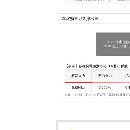
温室効果ガス排出量
CO2排出係数
（1kWhあたりの排
【参考】各種発電種別毎のCO2排出係数（
石炭火力
石油火力
L
0.864kg
0.695kg
0.
出典：（一財）電力中央研究所「日本の発電技術のラ