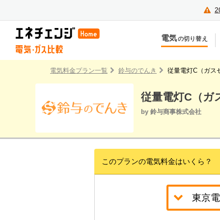
2
電気
の切り替え
今のお住まいでの切り替え
今
引越しで新しく申し込み
引
電気料金プラン一覧
鈴与のでんき
従量電灯C（ガス
従量電灯C（ガ
by 鈴与商事株式会社
このプランの電気料金はいくら？