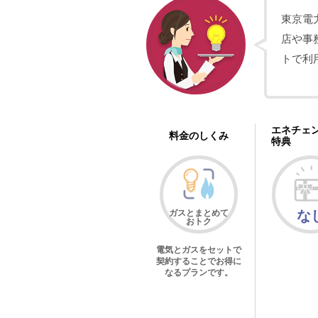
東京電
店や事
トで利
エネチェ
料金のしくみ
特典
ガスとまとめて
な
おトク
電気とガスをセットで
契約することでお得に
なるプランです。