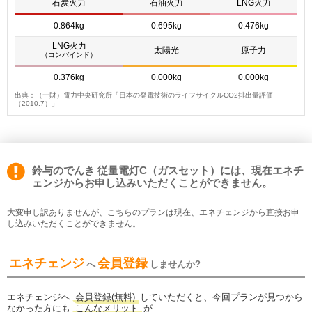
石炭火力
石油火力
LNG火力
0.864kg
0.695kg
0.476kg
LNG火力
太陽光
原子力
（コンバインド）
0.376kg
0.000kg
0.000kg
出典：（一財）電力中央研究所「日本の発電技術のライフサイクルCO2排出量評価
（2010.7）」
鈴与のでんき 従量電灯C（ガスセット）には、現在エネチ
ェンジからお申し込みいただくことができません。
大変申し訳ありませんが、こちらのプランは現在、エネチェンジから直接お申
し込みいただくことができません。
エネチェンジ
会員登録
へ
しませんか?
エネチェンジへ
会員登録(無料)
していただくと、今回プランが見つから
なかった方にも
こんなメリット
が…