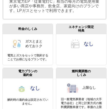
東京電力EP「従量電灯C」相当の毎月の電気使用量
が多い商店や事務所、飲食店、家庭向けのプランで
す。LPガスとセットで利用できます。
エネチェンジ限定
料金のしくみ
特典
ガスとまと
なし
めて
おトク
電気とガスをセットで契約する
ことでお得になるプランです。
電力プランの
燃料費調整の
違約金
しくみ
なし
上限なし
旧一般電気事業者（地域の大手
解約時の違約金は設定されてい
電力会社）と同じ計算方式の燃
ません。
料費調整単価です。単価の上限