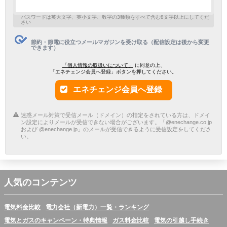
パスワードは英大文字、英小文字、数字の3種類をすべて含む8文字以上にしてくだ
さい
節約・節電に役立つメールマガジンを受け取る（配信設定は後から変更
できます）
「個人情報の取扱いについて」
に同意の上、
「エネチェンジ会員へ登録」ボタンを押してください。
エネチェンジ会員へ登録
迷惑メール対策で受信メール（ドメイン）の指定をされている方は、ドメイ
ン設定によりメールが受信できない場合がございます。「@enechange.co.jp
および @enechange.jp」のメールが受信できるように受信設定をしてくださ
い。
人気のコンテンツ
電気料金比較
電力会社（新電力）一覧・ランキング
電気とガスのキャンペーン・特典情報
ガス料金比較
電気の引越し手続き