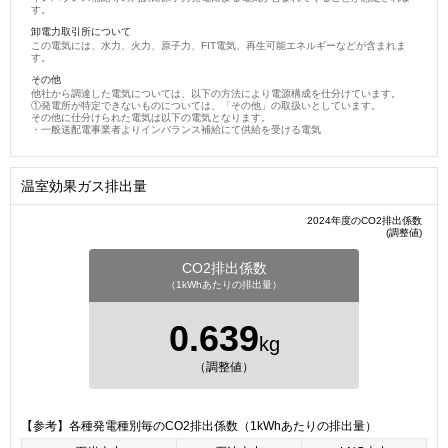
す。
卸電力取引所について
この電気には、水力、火力、原子力、FIT電気、再生可能エネルギーなどが含まれま
す。
その他
他社から調達した電気については、以下の方法により電源構成を仕分けています。
①発電所が特定できないものについては、「その他」の取扱いとしています。
その他に仕分けられた電気は以下の電気となります。
・一般送配電事業者よりインバランス補給にて供給を受ける電気
温室効果ガス排出量
2024年度のCO2排出係数
(調整値)
CO2排出係数
（1kWhあたりの排出量）
0.639
kg
（調整値）
【参考】各種発電種別毎のCO2排出係数（1kWhあたりの排出量）