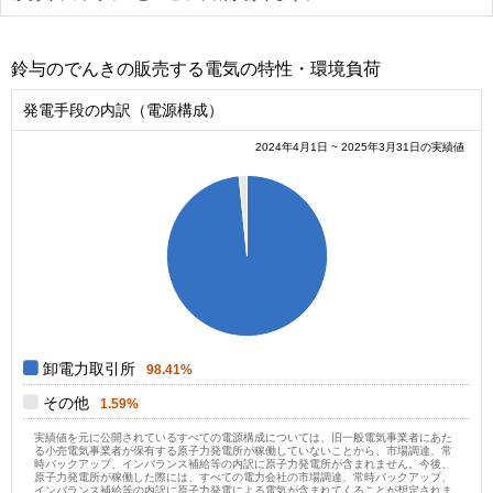
鈴与のでんきの販売する電気の特性・環境負荷
発電手段の内訳（電源構成）
2024年4月1日 ~ 2025年3月31日の実績値
1
0.9
0.8
0.7
0.6
0.5
0.4
0.3
0.2
0.1
0
0
卸電力取引所
98.41%
その他
1.59%
実績値を元に公開されているすべての電源構成については、旧一般電気事業者にあた
る小売電気事業者が保有する原子力発電所が稼働していないことから、市場調達、常
時バックアップ、インバランス補給等の内訳に原子力発電所が含まれません。今後、
原子力発電所が稼働した際には、すべての電力会社の市場調達、常時バックアップ、
インバランス補給等の内訳に原子力発電による電気が含まれてくることが想定されま