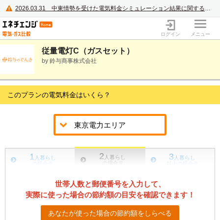
2026.03.31
中東情勢を受けた電気料金シミュレーション結果に関するご案内
電力・ガス比較サイト エネチェンジ
ログイン
メニュー
従量電灯C（ガスセット）
by 鈴与商事株式会社
このプランの電気料金はいくら？
2
1
3
人暮らし
人暮らし
人暮らし
の場合
※
の場合
※
以上の場合
※
世帯人数と郵便番号を入力して、
実際に使った場合の節約額の目安を確認できます！
あなたが使った場合の節約額をしらべる