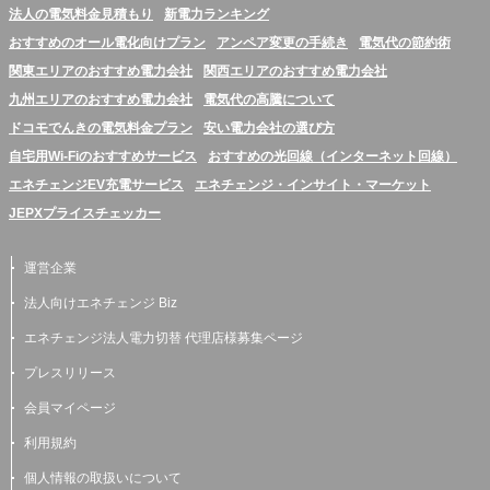
法人の電気料金見積もり
新電力ランキング
おすすめのオール電化向けプラン
アンペア変更の手続き
電気代の節約術
関東エリアのおすすめ電力会社
関西エリアのおすすめ電力会社
九州エリアのおすすめ電力会社
電気代の高騰について
ドコモでんきの電気料金プラン
安い電力会社の選び方
自宅用Wi-Fiのおすすめサービス
おすすめの光回線（インターネット回線）
エネチェンジEV充電サービス
エネチェンジ・インサイト・マーケット
JEPXプライスチェッカー
運営企業
法人向けエネチェンジ Biz
エネチェンジ法人電力切替 代理店様募集ページ
プレスリリース
会員マイページ
利用規約
個人情報の取扱いについて