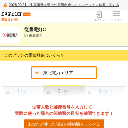
2026.03.31
中東情勢を受けた電気料金シミュレーション結果に関するご案内
電力・ガス比較サイト エネチェンジ
ログイン
メニュー
従量電灯C
by 東北電力
このプランの電気料金はいくら？
2
1
3
人暮らし
人暮らし
人暮らし
の場合
※
の場合
※
以上の場合
※
世帯人数と郵便番号を入力して、
実際に使った場合の節約額の目安を確認できます！
あなたが使った場合の節約額をしらべる