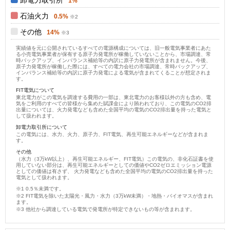
1%
石油火力
0.5%
その他
14%
実績値を元に公開されているすべての電源構成については、旧一般電気事業者にあた
る小売電気事業者が保有する原子力発電所が稼働していないことから、市場調達、常
時バックアップ、インバランス補給等の内訳に原子力発電所が含まれません。今後、
原子力発電所が稼働した際には、すべての電力会社の市場調達、常時バックアップ、
インバランス補給等の内訳に原子力発電による電気が含まれてくることが想定されま
す。
FIT電気について
東北電力がこの電気を調達する費用の一部は、東北電力のお客様以外の方も含め、電
気をご利用のすべての皆様から集めた賦課金により賄われており、この電気のCO2排
出量については、火力発電なども含めた全国平均の電気のCO2排出量を持った電気と
して扱われます。
卸電力取引所について
この電気には、水力、火力、原子力、FIT電気、再生可能エネルギーなどが含まれま
す。
その他
（水力（3万kW以上）、再生可能エネルギー、FIT電気）この電気の、非化石証書を使
用していない部分は、再生可能エネルギーとしての価値やCO2ゼロエミッション電源
としての価値は有さず、 火力発電なども含めた全国平均の電気のCO2排出量を持った
電気として扱われます。
0.5％未満です。
FIT電気を除いた太陽光・風力・水力（3万kW未満）・地熱・バイオマスが含まれ
ます。
他社から調達している電気で発電所が特定できないもの等が含まれます。