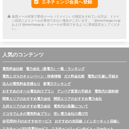
エネチェンジ会員へ登録
迷惑メール対策で受信メール（ドメイン）の指定をされている方は、ドメイ
ン設定によりメールが受信できない場合がございます。「@enechange.co.jp
および @enechange.jp」のメールが受信できるように受信設定をしてくださ
い。
人気のコンテンツ
電気料金比較
電力会社（新電力）一覧・ランキング
電気とガスのキャンペーン・特典情報
ガス料金比較
電気の引越し手続き
法人の電気料金見積もり
新電力ランキング
おすすめのオール電化向けプラン
アンペア変更の手続き
電気代の節約術
関東エリアのおすすめ電力会社
関西エリアのおすすめ電力会社
九州エリアのおすすめ電力会社
電気代の高騰について
ドコモでんきの電気料金プラン
安い電力会社の選び方
自宅用Wi-Fiのおすすめサービス
おすすめの光回線（インターネット回線）
エネチェンジEV充電サービス
エネチェンジ・インサイト・マーケット