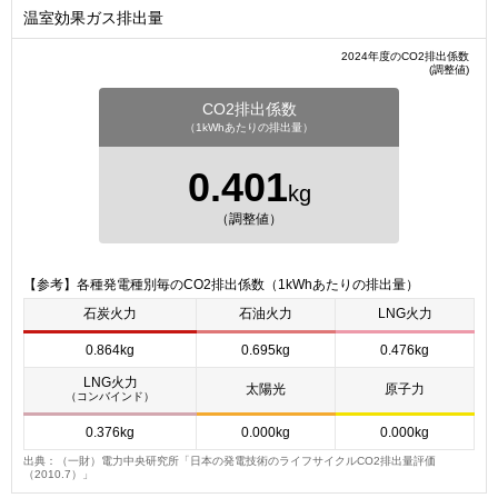
温室効果ガス排出量
2024年度のCO2排出係数
(調整値)
CO2排出係数
（1kWhあたりの排出量）
0.401
kg
（調整値）
【参考】各種発電種別毎のCO2排出係数（1kWhあたりの排出量）
石炭火力
石油火力
LNG火力
0.864kg
0.695kg
0.476kg
LNG火力
太陽光
原子力
（コンバインド）
0.376kg
0.000kg
0.000kg
出典：（一財）電力中央研究所「日本の発電技術のライフサイクルCO2排出量評価
（2010.7）」