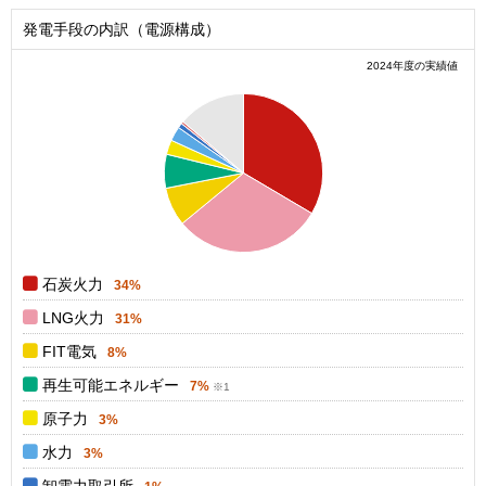
発電手段の内訳（電源構成）
2024年度の実績値
0.35
0.3
0.25
0.2
0.15
0.1
0.05
0
0
石炭火力
34%
LNG火力
31%
FIT電気
8%
再生可能エネルギー
7%
原子力
3%
水力
3%
卸電力取引所