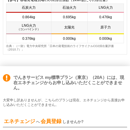
石炭火力
石油火力
LNG火力
0.864kg
0.695kg
0.476kg
LNG火力
太陽光
原子力
（コンバインド）
0.376kg
0.000kg
0.000kg
出典：（一財）電力中央研究所「日本の発電技術のライフサイクルCO2排出量評価
（2010.7）」
でんきサービス my標準プラン（東京）（20A）には、現
在エネチェンジからお申し込みいただくことができませ
ん。
大変申し訳ありませんが、こちらのプランは現在、エネチェンジから直接お申
し込みいただくことができません。
エネチェンジ
会員登録
へ
しませんか?