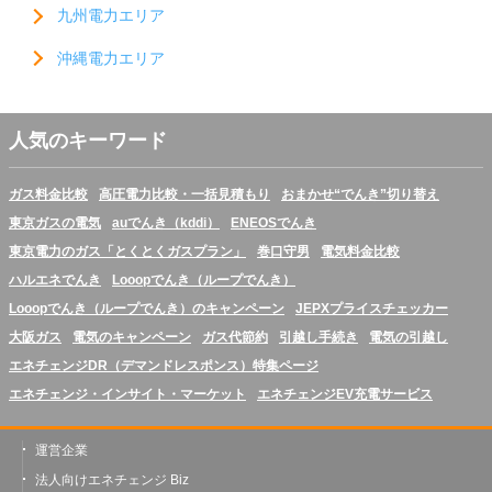
九州電力エリア
沖縄電力エリア
人気のキーワード
ガス料金比較
高圧電力比較・一括見積もり
おまかせ“でんき”切り替え
東京ガスの電気
auでんき（kddi）
ENEOSでんき
東京電力のガス「とくとくガスプラン」
巻口守男
電気料金比較
ハルエネでんき
Looopでんき（ループでんき）
Looopでんき（ループでんき）のキャンペーン
JEPXプライスチェッカー
大阪ガス
電気のキャンペーン
ガス代節約
引越し手続き
電気の引越し
エネチェンジDR（デマンドレスポンス）特集ページ
エネチェンジ・インサイト・マーケット
エネチェンジEV充電サービス
運営企業
法人向けエネチェンジ Biz