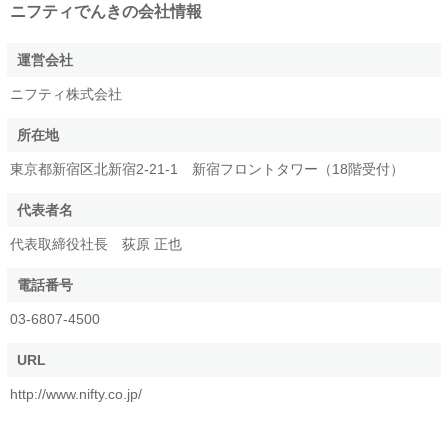
ニフティでんき
の会社情報
発電手段の内訳（電源構成）
運営会社
ニフティ株式会社
未公開です
所在地
東京都新宿区北新宿2-21-1 新宿フロントタワー（18階受付）
代表者名
温室効果ガス排出量
代表取締役社長 荻原 正也
データなし
電話番号
03-6807-4500
URL
http://www.nifty.co.jp/