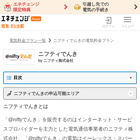
エネチェンジ
引越し先での
限定特典
電気の手続き
ログイン
メニュー
電気料金プラン一覧
ニフティでんきの電気料金プラン
ニフティでんき
by
ニフティ株式会社
目次
ニフティでんきの概要
ニフティでんき
の申込可能エリア
プラン一覧
東京電力エリア
沖縄電力エリア
ニフティでんき
とは
ニフティでんきの会社情報
東北電力エリア
中部電力エリア
「@niftyでんき」を販売するのはインターネット・サービ
北陸電力エリア
中国電力エリア
スプロバイダーを主力とした電気通信事業者のニフティ株
関西電力エリア
四国電力エリア
式会社。「@niftyでんき」の電気はイーレックス・スパー