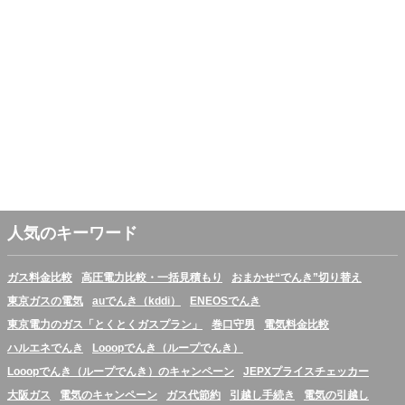
人気のキーワード
ガス料金比較
高圧電力比較・一括見積もり
おまかせ“でんき”切り替え
東京ガスの電気
auでんき（kddi）
ENEOSでんき
東京電力のガス「とくとくガスプラン」
巻口守男
電気料金比較
ハルエネでんき
Looopでんき（ループでんき）
Looopでんき（ループでんき）のキャンペーン
JEPXプライスチェッカー
大阪ガス
電気のキャンペーン
ガス代節約
引越し手続き
電気の引越し