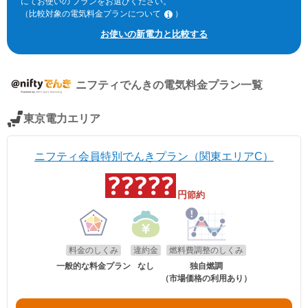
にてお使いの プランをお選びください。
（比較対象の電気料金プランについて
）
※北海道電力エリア「エネとくポイントプラン」「従量電灯C」、東北
お使いの新電力と比較する
電力エリア「よりそう+ｅねっとバリュー」「よりそう＋ファミリーバ
リュー」(kVA契約)、東京電力エリア「スタンダードS」「スタンダード
L」(kVA契約)、中部電力エリア「おとくプラン」、北陸電力エリア「従
量電灯ネクスト」、関西電力エリア「なっトクでんき」「なっトクでん
ニフティでんき
の電気料金プラン一覧
きBiz」(kVA契約)、中国電力エリア「ぐっとずっと。プラン スマートコ
ース」「〔ビジネス〕スマートＢコース」(kVA契約)、四国電力エリア
「おトクeプラン」「ビジネススタンダードプラン」(kVA契約)、九州電
東京電力エリア
力エリア「スマートファミリープラン」「スマートビジネスプラン」
(kVA契約)、沖縄電力エリア「グッドバリュープラン」。
※関西電力エリアの「なっトクでんき」「なっトクでんきBiz」ではガス
ニフティ会員特別でんきプラン（関東エリアC）
料金は考慮していません。
円
節約
料金のしくみ
違約金
燃料費調整のしくみ
一般的な料金プラン
なし
独自燃調
（市場価格の利用あり）