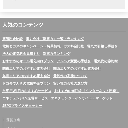
人気のコンテンツ
電気料金比較
電力会社（新電力）一覧・ランキング
電気とガスのキャンペーン・特典情報
ガス料金比較
電気の引越し手続き
法人の電気料金見積もり
新電力ランキング
おすすめのオール電化向けプラン
アンペア変更の手続き
電気代の節約術
関東エリアのおすすめ電力会社
関西エリアのおすすめ電力会社
九州エリアのおすすめ電力会社
電気代の高騰について
ドコモでんきの電気料金プラン
安い電力会社の選び方
自宅用Wi-Fiのおすすめサービス
おすすめの光回線（インターネット回線）
エネチェンジEV充電サービス
エネチェンジ・インサイト・マーケット
JEPXプライスチェッカー
運営企業