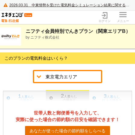
2026.03.31
中東情勢を受けた電気料金シミュレーション結果に関するご案内
電力・ガス比較サイト エネチェンジ
ログイン
メニュー
ニフティ会員特別でんきプラン（関東エリアB）
by ニフティ株式会社
このプランの電気料金はいくら？
2
1
3
人暮らし
人暮らし
人暮らし
の場合
※
の場合
※
以上の場合
※
世帯人数と郵便番号を入力して、
実際に使った場合の節約額の目安を確認できます！
あなたが使った場合の節約額をしらべる