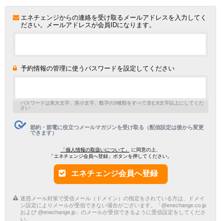
エネチェンジからの連絡を受け取るメールアドレスを入力してく
ださい。メールアドレスが会員IDになります。
予約情報の管理に使うパスワードを設定してください
パスワードは英大文字、英小文字、数字の3種類をすべて含む8文字以上にしてくだ
さい
節約・節電に役立つメールマガジンを受け取る（配信設定は後から変更
できます）
「個人情報の取扱いについて」
に同意の上、
「エネチェンジ会員へ登録」ボタンを押してください。
エネチェンジ会員へ登録
迷惑メール対策で受信メール（ドメイン）の指定をされている方は、ドメイ
ン設定によりメールが受信できない場合がございます。「@enechange.co.jp
および @enechange.jp」のメールが受信できるように受信設定をしてくださ
い。