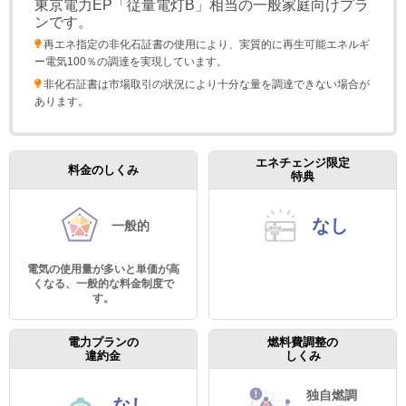
東京電力EP「従量電灯B」相当の一般家庭向けプラ
ンです。
再エネ指定の非化石証書の使用により、実質的に再生可能エネルギ
ー電気100％の調達を実現しています。
非化石証書は市場取引の状況により⼗分な量を調達できない場合が
あります。
エネチェンジ限定
料金のしくみ
特典
なし
一般的
電気の使用量が多いと単価が高
くなる、一般的な料金制度で
す。
電力プランの
燃料費調整の
違約金
しくみ
独自燃調
なし