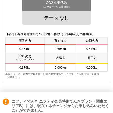
CO2排出係数
（1kWhあたりの排出量）
データなし
【参考】各種発電種別毎のCO2排出係数（1kWhあたりの排出量）
石炭火力
石油火力
LNG火力
0.864kg
0.695kg
0.476kg
LNG火力
太陽光
原子力
（コンバインド）
0.376kg
0.000kg
0.000kg
出典：（一財）電力中央研究所「日本の発電技術のライフサイクルCO2排出量評価
（2010.7）」
ニフティでんき ニフティ会員特別でんきプラン（関東エ
リアB）には、現在エネチェンジからお申し込みいただく
ことができません。