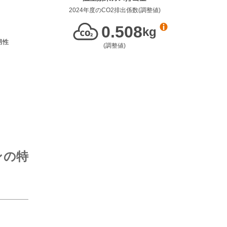
2024年度
のCO2排出係数(
調整値
)
0.508
kg
男性
(
調整値
)
ンの特