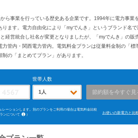
6年から事業を行っている歴史ある企業です。1994年に電力事業
あります。電力自由化により「myでんき」というブランド名で
ギーと経営統合し社名が変更となりましたが、「myでんき」の販
電力管内・関西電力管内。電気料金プランは従量料金制の「標
額制の「まとめてプラン」があります。
世帯人数
節約額を今すぐ見
ュレーションします。別のプランをご利用の場合は電気料金比較
お使いの新電力と比
ランについて
）
電力エリア「よりそう+ｅねっとバリュー」「よりそう＋ファミリ
ードL」(kVA契約)、中部電力エリア「おとくプラン」、北陸電力
クでんきBiz」(kVA契約)、中国電力エリア「ぐっとずっと。プ
、四国電力エリア「おトクeプラン」「ビジネススタンダードプラ