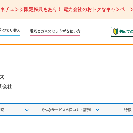
エネチェンジ限定特典もあり！
電力会社のおトクなキャンペー
ス
の切り替え
電気とガスの
じょうずな使い方
初めて
ス
株式会社
一覧
でんきサービスの口コミ・評判
特徴