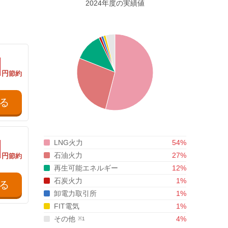
2024年度
の
実績値
円
節約
る
LNG火力
54
%
石油火力
27
%
円
節約
再生可能エネルギー
12
%
石炭火力
1
%
る
卸電力取引所
1
%
FIT電気
1
%
その他
4
%