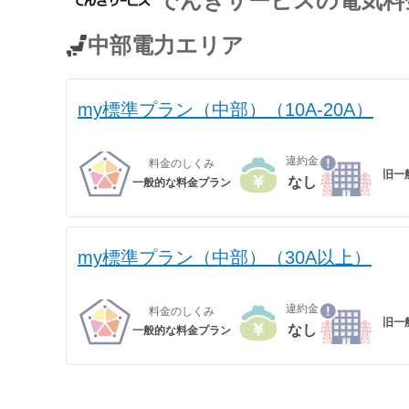
でんきサービス
の電気料
ン」(kVA契約)、九州電力エリア「スマートファミリープラン」「スマー
ープラン」。
※関西電力エリアの「なっトクでんき」「なっトクでんきBiz」ではガ
中部電力エリア
my標準プラン（中部）（10A-20A）
違約金
料金のしくみ
旧一
なし
一般的な料金プラン
my標準プラン（中部）（30A以上）
違約金
料金のしくみ
旧一
なし
一般的な料金プラン