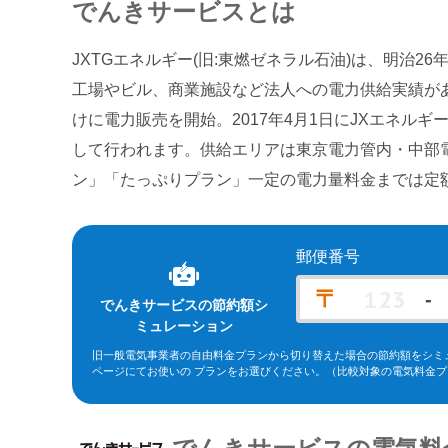
でんきサービス
とは
JXTGエネルギー(旧:東燃ゼネラル石油)は、明治2
工場やビル、商業施設など法人への電力供給実績が
けに電力販売を開始。2017年4月1日にJXエネル
して行われます。供給エリアは東京電力管内・中部
ン」「たっぷりプラン」一定の電力量料金までは定
郵便番号
〒
-
でんきサービス
の節約額シ
ミュレーション
旧一般電気事業者の自由料金プランから切り替えた場合の節約額をシミ
ページにてお使いの プランをお選びください。
（比較対象の電気料金プ
※北海道電力エリア「エネとくポイントプラン」「従量電灯C」、東北
ーバリュー」(kVA契約)、東京電力エリア「スタンダードS」「スタンダ
エリア「従量電灯ネクスト」、関西電力エリア「なっトクでんき」「なっト
ラン スマートコース」「〔ビジネス〕スマートＢコース」(kVA契約)