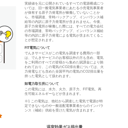
実績値を元に公開されているすべての電源構成につ
いては、旧一般電気事業者にあたる小売電気事業者
が保有する原子力発電所が稼働していないことか
ら、市場調達、常時バックアップ、インバランス補
給等の内訳に原子力発電所が含まれません。今後、
原子力発電所が稼働した際には、すべての電力会社
の市場調達、常時バックアップ、インバランス補給
等の内訳に原子力発電による電気が含まれてくるこ
とが想定されます。
FIT電気について
でんきサービス
がこの電気を調達する費用の一部
は、
でんきサービス
のお客様以外の方も含め、電気
をご利用のすべての皆様から集めた賦課金により賄
われており、この電気のCO2排出量については、火
力発電なども含めた全国平均の電気のCO2排出量を
持った電気として扱われます。
卸電力取引所について
この電気には、水力、火力、原子力、FIT電気、再
生可能エネルギーなどが含まれます。
この電気は、他社から調達した電気で電源が特
定できないものや一般送配電事業者からのインバラ
ンス（補給）供給を受けた電気が含まれます。
温室効果ガス排出量