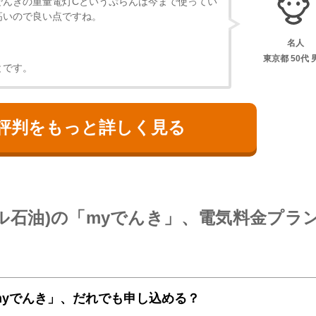
でんきの重量電灯Cというぷらんは今まで使ってい
高いので良い点ですね。
名人
東京都
50代 
とです。
評判をもっと詳しく見る
ラル石油)の「myでんき」、電気料金プラ
「myでんき」、だれでも申し込める？