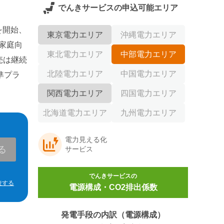
でんきサービス
の申込可能エリア
を開始、
東京電力エリア
沖縄電力エリア
家庭向
東北電力エリア
中部電力エリア
売は継続
北陸電力エリア
中国電力エリア
準プラ
関西電力エリア
四国電力エリア
北海道電力エリア
九州電力エリア
電力見える化
る
サービス
でんきサービス
の
較する
電源構成・CO2排出係数
発電手段の内訳（電源構成）