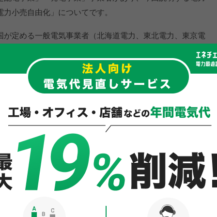
電力小売自由化」についてです。
国が定める一般電気事業者（北海道電力、東北電力、東京電
力、四国電力、九州電力、沖縄電力）による小売供給の独占が
業者の電力小売への参入が可能となりました。
入の電力会社も「小売電気事業者」という枠組みになりまし
会社
を「旧一般電気事業者」、そして新規参入の電力会社に
という呼称で説明しています。
されていた
り、最初の電力の小売自由化は2000年の特別高圧区分でし
力2,000kW以上の大規模工場や大型商業施設、大きめのオフィ