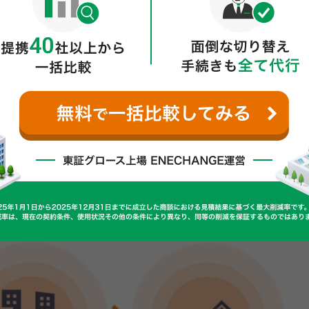
ます。
などでよく使用される受電電圧6,000V、契約電力500kW以
規模工場や小規模ビルで使用される受電電圧6,000V、契約電
した。
いて、法人向けの電力自由化は2016年の小売全面自由化より