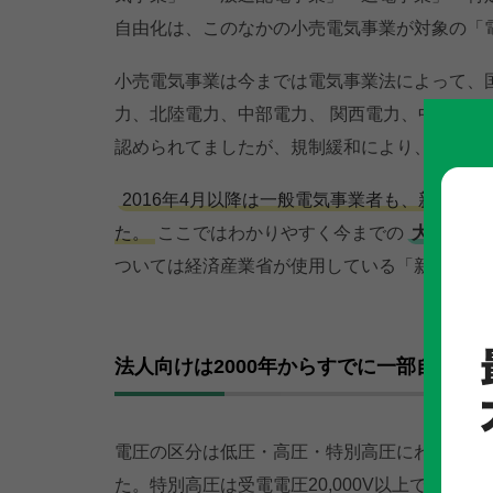
自由化は、このなかの小売電気事業が対象の「
小売電気事業は今までは電気事業法によって、
力、北陸電力、中部電力、 関西電力、中国電
認められてましたが、規制緩和により、他の事
2016年4月以降は一般電気事業者も、新規参
た。
ここではわかりやすく今までの
大手電力
ついては経済産業省が使用している「新電力」
法人向けは2000年からすでに一部自由化
電圧の区分は低圧・高圧・特別高圧にわかれてお
た。特別高圧は受電電圧20,000V以上で契約電