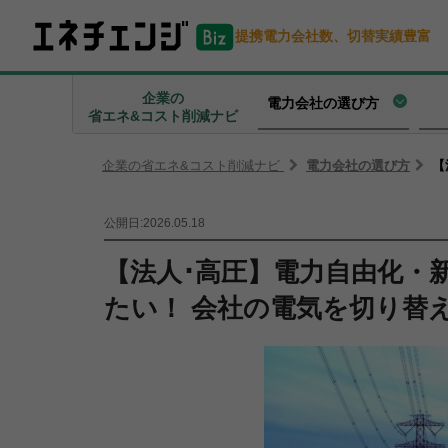
提携電力会社数、切替実績豊富
企業の
電力会社の選び方
省エネ&コスト削減ナビ
企業の省エネ&コスト削減ナビ
電力会社の選び方
【
公開日:2026.05.18
【法人･高圧】電力自由化・
たい！ 会社の電気を切り替