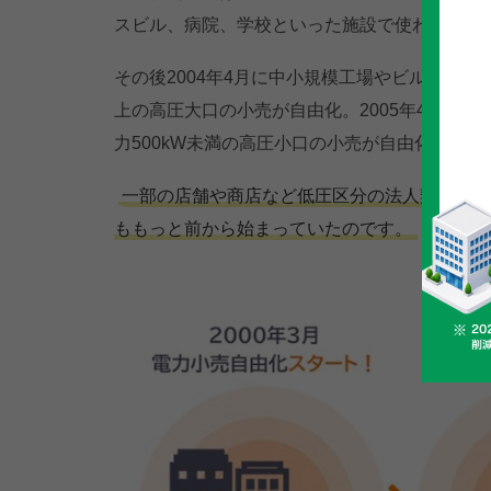
スビル、病院、学校といった施設で使われてい
その後2004年4月に中小規模工場やビル、ホテル
上の高圧大口の小売が自由化。2005年4月に小
力500kW未満の高圧小口の小売が自由化されま
一部の店舗や商店など低圧区分の法人契約を除
ももっと前から始まっていたのです。