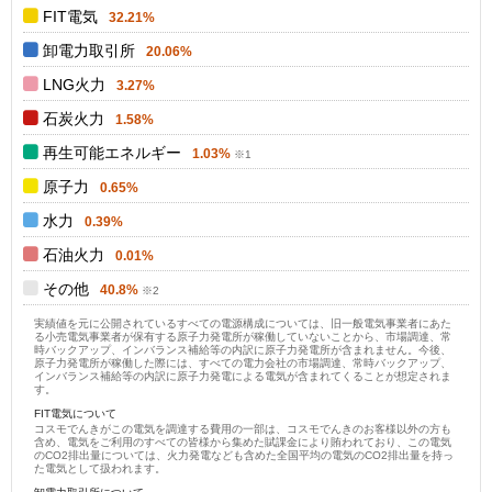
0
FIT電気
32.21%
卸電力取引所
20.06%
LNG火力
3.27%
石炭火力
1.58%
再生可能エネルギー
1.03%
原子力
0.65%
水力
0.39%
石油火力
0.01%
その他
40.8%
実績値を元に公開されているすべての電源構成については、旧一般電気事業者にあた
る小売電気事業者が保有する原子力発電所が稼働していないことから、市場調達、常
時バックアップ、インバランス補給等の内訳に原子力発電所が含まれません。今後、
原子力発電所が稼働した際には、すべての電力会社の市場調達、常時バックアップ、
インバランス補給等の内訳に原子力発電による電気が含まれてくることが想定されま
す。
FIT電気について
コスモでんきがこの電気を調達する費用の一部は、コスモでんきのお客様以外の方も
含め、電気をご利用のすべての皆様から集めた賦課金により賄われており、この電気
のCO2排出量については、火力発電なども含めた全国平均の電気のCO2排出量を持っ
た電気として扱われます。