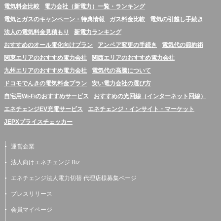
電気料金比較
電力会社（新電力）一覧・ランキング
電気とガスのキャンペーン・特典情報
ガス料金比較
電気の引越し手続き
法人の電気料金見積もり
新電力ランキング
おすすめのオール電化向けプラン
アンペア変更の手続き
電気代の節約術
関東エリアのおすすめ電力会社
関西エリアのおすすめ電力会社
九州エリアのおすすめ電力会社
電気代の高騰について
ドコモでんきの電気料金プラン
安い電力会社の選び方
自宅用Wi-Fiのおすすめサービス
おすすめの光回線（インターネット回線）
エネチェンジEV充電サービス
エネチェンジ・インサイト・マーケット
JEPXプライスチェッカー
運営企業
法人向けエネチェンジ Biz
エネチェンジ法人電力切替 代理店様募集ページ
プレスリリース
会員マイページ