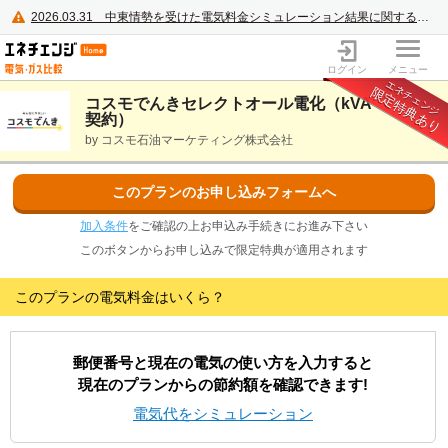
2026.03.31
中東情勢を受けた電気料金シミュレーション結果に関するご案内
電力・ガス比較サイト エネチェンジ
ログイン
メニュー
エネチェンジ
限定特典あり
コスモでんきセレクトオール電化（kVA
契約）
by コスモ石油マーケティング株式会社
このプランのお申し込みフォームへ
加入条件
をご確認の上お申込み手続きにお進み下さい
このボタンからお申し込みで限定特典が適用されます
このプランの電気料金はいくら？
郵便番号と現在の電気の使い方を入力すると
現在のプランからの節約額を確認できます!
電気代をシミュレーション