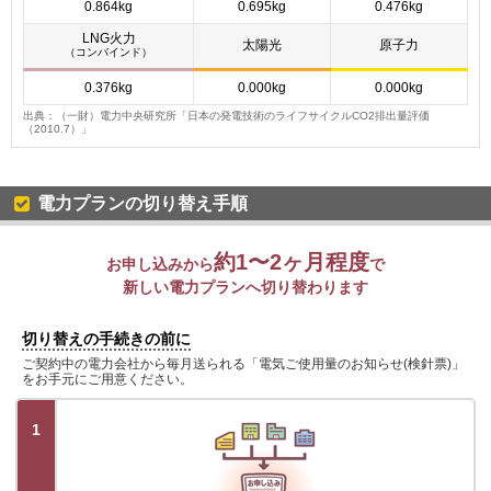
0.864kg
0.695kg
0.476kg
LNG火力
太陽光
原子力
（コンバインド）
0.376kg
0.000kg
0.000kg
出典：（一財）電力中央研究所「日本の発電技術のライフサイクルCO2排出量評価
（2010.7）」
電力プランの切り替え手順
約1〜2ヶ月程度
お申し込みから
で
新しい電力プランへ切り替わります
切り替えの手続きの前に
ご契約中の電力会社から毎月送られる「電気ご使用量のお知らせ(検針票)」
をお手元にご用意ください。
1