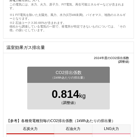
卸電力取引所について
この電気には、水力、火力、原子力、FIT電気、再生可能エネルギーなどが含まれま
す。
FIT電気を除いた太陽光、風力、水力(3万kW未満)、バイオマス、地熱のエネルギ
ーとなります。
石油コークス30.66%が含まれます。
他社から調達している電気の一部で、発電所が特定できないものについては、「その
他」の扱いとしています。
温室効果ガス排出量
2024年度のCO2排出係数
(調整値)
CO2排出係数
（1kWhあたりの排出量）
0.814
kg
（調整値）
【参考】各種発電種別毎のCO2排出係数（1kWhあたりの排出量）
石炭火力
石油火力
LNG火力