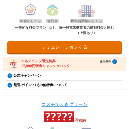
・エネチェンジのオンラインサービス経由以外から申し込みされた場合。
・コスモでんきを新規ご契約の方。
・2026年8月分〜2026年10月分の料金に適用されます。
・既にコスモでんき（特典の対象プラン）をご契約中の場合。
適用条件
・2020年12月21日以降にEV・PHEV・FCVを新車新規登録または
・エネチェンジでは、割引額を一律で診断結果に反映しています。
・電気を使用開始した日から12カ月以内に契約を解約された場合。
以下の条件をすべて満たしたお客さまが、コスモ石油マーケティング株式会社が
新車新規検査届出されていること。中古車も適用対象となります。
・電気を使用開始した日から12カ月以内にお引越しされた場合。
・詳細は、国のHP・請求書や検針票・ご契約中の電力会社・ガス会社
提供する「コスモでんき×エネチェンジ キャッシュバック特典」(以下、「本特
・電気を使用開始した日から12カ月以内に特典対象外のプランに契約を変更され
・対象車両1台につき、コスモでんき1契約までの適用。
のHPをご確認ください。
料金のしくみ
違約金
燃料費調整のしくみ
典」とします)の対象となります。
た場合。
・EV特別割は、月間使用量が500kWhを超えた月に適用。
・特典実施期間中に対象プランをエネチェンジのオンラインサービス経由でお申
・特典のご案内メールに記載されている有効期限内にお受取いただけなかった場
一般的な料金プラン
なし
旧一般電気事業者の規制料金と同じ
し込みいただくこと。
合。
（上限あり）
※手続き方法
・お申し込みから3カ月以内にコスモでんきの供給を開始していること。
・電気料金の未払いがある場合。
・電気の使用開始日から12カ月後時点で契約を継続いただいていること。
・割引適用を希望される場合は、お申込み後に、コスモでんきお客
・ご利用開始から12カ月間の電気料金支払い額がキャッシュバック金額以下の場
・お申し込み時にメールアドレスが入力されていること。
さまセンター（0120-530-155）へご連絡いただくようお願い申し
合。
・電気の使用開始日から12カ月間の電気料金支払い額がキャッシュバック金額を
シミュレーションする
上げます。
・過去にコスモでんきとご契約されたことがある場合。
超えていること。
・お電話の際は、エネチェンジ（オンライン）経由でお申込みいた
・電気料金の未払いがないこと。
※お申込み内容に不足・不備等があり、特典実施期間内に不備等が解消されない
だいたことと、お申込み日付を電話口でお伝えください。
場合は、本特典は適用されません。
受け取り方法
・コスモでんきお客さまセンターの受付時間は月〜土 9:00～
エネチェンジ限定特典
適用条件
※本提供条件書記載事項以外の部分については、コスモ石油マーケティング株式
18:00（日曜祝日・夏期休暇・年末年始除く）です。
17,000円現金キャッシュバック
・適用条件の契約継続期間を達成後2カ月後の月末までに、エネチェンジより特典
会社の「電気需給約款」の規定を適用いたします。
受け取りに関するご案内メールをお送りします。
※コスモ石油マーケティング株式会社が不正なお申し込みと判断した場合、本特
（ご登録のメールアドレスに誤りがあった場合、特典お受け取りの手続きがで
コスモでんき×エネチェンジ キャッシュバック特典（12カ
公式キャンペーン
典は適用となりません。
お申し込み時の注意事項
きませんのでご注意ください。）
月間の電気料金支払い額がキャッシュバック金額を超える
※証明書類は現在所有している事を示すご契約者様名義の期間内「車検
dポイント
・ご案内メールにお受け取りの手順が記載されています。手順に沿ってお受け取
割引/ポイント/その他特典について
証」または「契約書」のコピーとなります。
更新日
2026年8月1日
方限定）
り方法の登録をお願いいたします。
毎月のポイント対象電気料金に応じてdポイントを進呈致します。
※同一住所にて同居されているご家族様であれば、車検証名義とでんき
・特典お受け取りの有効期限は、エネチェンジからのご案内メール送信後90日以
EV特別割
ポイント付与率は、ポイント対象電気料金5,000円未満で1%、5,000円
概要
※本特典は、予告なく変更、終了となる場合があり
お申込み名義が合致していなくとも適用対象とさせていただきます。
内となります。お受け取りの手続き後、お振込までに時間がかかる場合がござい
～8,000円未満で3%、8,000円以上で5%となります。※表記は税抜とな
電気自動車（※）ご購入もしくは、ご検討の方が、家庭向けコスモでん
ます。
ます。
ります。
きを新規ご契約いただくと、月々の電気料金が、スタンダード・グリー
※「@enechange.co.jp および @enechange.jp」からのメールが受信できるよ
※エネチェンジの節約額には上記割引額は含まれておりません。
コスモでんきグリーン
エネチェンジのオンラインサービス経由で「コスモ
ンは500円割引、ポイントプラス・セレクトはdポイント500ポイント割
う、あらかじめ設定をお願いいたします。
※コスモでんきが実施している割引です。
でんき」に申し込んだ方に、キャッシュバックを行
キャッシュバックは、金融庁管轄の資金移動業者であるウェルネット社（登録番
引になります。（※）EV車両の対象には、EV/PHV/FCV含みます。
受け取り方法
号：北海道財務局長第00002号）の「送金サービス」を利用しております。
います。
電気のご請求額が確定した月の翌月末までにdアカウントにdポイン
円
節約
以下のお客さまは特典の対象外です。
適用条件
トが進呈されます。
・エネチェンジのオンラインサービス経由以外から申し込みされた場合。
・コスモでんきを新規ご契約の方。