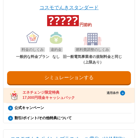
す。
電気自動車（※）ご購入もしくは、ご検討の方が、家庭向けコスモでん
ます。
ます。
きを新規ご契約いただくと、月々の電気料金が、スタンダード・グリー
※「@enechange.co.jp および @enechange.jp」からのメールが受信できるよ
※エネチェンジの節約額には上記割引額は含まれておりません。
コスモでんきスタンダード
電気・ガス料金支援
エネチェンジのオンラインサービス経由で「コスモ
ンは500円割引、ポイントプラス・セレクトはdポイント500ポイント割
う、あらかじめ設定をお願いいたします。
※コスモでんきが実施している割引です。
政府の「電気・ガス料金支援」の一環として、2026年8月分（7月使用
でんき」に申し込んだ方に、キャッシュバックを行
キャッシュバックは、金融庁管轄の資金移動業者であるウェルネット社（登録番
引になります。（※）EV車両の対象には、EV/PHV/FCV含みます。
号：北海道財務局長第00002号）の「送金サービス」を利用しております。
分）および2026年10月分（9月使用分）は一律3.5円/kWh、2026年9月
います。
分（8月使用分）については一律4.5円/kWhを毎月の電気料金から値引
円
節約
以下のお客さまは特典の対象外です。
適用条件
きします。
・エネチェンジのオンラインサービス経由以外から申し込みされた場合。
・コスモでんきを新規ご契約の方。
・既にコスモでんき（特典の対象プラン）をご契約中の場合。
適用条件
・2020年12月21日以降にEV・PHEV・FCVを新車新規登録または
・電気を使用開始した日から12カ月以内に契約を解約された場合。
適用条件
以下の条件をすべて満たしたお客さまが、コスモ石油マーケティング株式会社が
新車新規検査届出されていること。中古車も適用対象となります。
・電気を使用開始した日から12カ月以内にお引越しされた場合。
提供する「コスモでんき×エネチェンジ キャッシュバック特典」(以下、「本特
ご利用中のすべての方が対象となり、別途お申し込みは不要です。
・電気を使用開始した日から12カ月以内に特典対象外のプランに契約を変更され
・対象車両1台につき、コスモでんき1契約までの適用。
料金のしくみ
違約金
燃料費調整のしくみ
典」とします)の対象となります。
た場合。
・EV特別割は、月間使用量が500kWhを超えた月に適用。
・特典実施期間中に対象プランをエネチェンジのオンラインサービス経由でお申
・特典のご案内メールに記載されている有効期限内にお受取いただけなかった場
一般的な料金プラン
なし
旧一般電気事業者の規制料金と同じ
・2026年8月分〜2026年10月分の料金に適用されます。
し込みいただくこと。
合。
（上限あり）
※手続き方法
・エネチェンジでは、割引額を一律で診断結果に反映しています。
・お申し込みから3カ月以内にコスモでんきの供給を開始していること。
・電気料金の未払いがある場合。
・電気の使用開始日から12カ月後時点で契約を継続いただいていること。
・割引適用を希望される場合は、お申込み後に、コスモでんきお客
・詳細は、国のHP・請求書や検針票・ご契約中の電力会社・ガス会社
・ご利用開始から12カ月間の電気料金支払い額がキャッシュバック金額以下の場
・お申し込み時にメールアドレスが入力されていること。
さまセンター（0120-530-155）へご連絡いただくようお願い申し
のHPをご確認ください。
合。
・電気の使用開始日から12カ月間の電気料金支払い額がキャッシュバック金額を
シミュレーションする
上げます。
・過去にコスモでんきとご契約されたことがある場合。
超えていること。
・お電話の際は、エネチェンジ（オンライン）経由でお申込みいた
・電気料金の未払いがないこと。
※お申込み内容に不足・不備等があり、特典実施期間内に不備等が解消されない
だいたことと、お申込み日付を電話口でお伝えください。
場合は、本特典は適用されません。
受け取り方法
・コスモでんきお客さまセンターの受付時間は月〜土 9:00～
エネチェンジ限定特典
適用条件
※本提供条件書記載事項以外の部分については、コスモ石油マーケティング株式
18:00（日曜祝日・夏期休暇・年末年始除く）です。
17,000円現金キャッシュバック
・適用条件の契約継続期間を達成後2カ月後の月末までに、エネチェンジより特典
会社の「電気需給約款」の規定を適用いたします。
受け取りに関するご案内メールをお送りします。
※コスモ石油マーケティング株式会社が不正なお申し込みと判断した場合、本特
（ご登録のメールアドレスに誤りがあった場合、特典お受け取りの手続きがで
コスモでんき×エネチェンジ キャッシュバック特典（12カ
公式キャンペーン
典は適用となりません。
お申し込み時の注意事項
きませんのでご注意ください。）
月間の電気料金支払い額がキャッシュバック金額を超える
※証明書類は現在所有している事を示すご契約者様名義の期間内「車検
使用量割引
・ご案内メールにお受け取りの手順が記載されています。手順に沿ってお受け取
割引/ポイント/その他特典について
証」または「契約書」のコピーとなります。
更新日
2026年8月1日
方限定）
り方法の登録をお願いいたします。
毎月の電気使用量によって電気代が割引になります。
※同一住所にて同居されているご家族様であれば、車検証名義とでんき
・特典お受け取りの有効期限は、エネチェンジからのご案内メール送信後90日以
EV特別割
※当月の月間使用量に応じた割引額を、当月の電気料金の請求額から割
概要
※本特典は、予告なく変更、終了となる場合があり
お申込み名義が合致していなくとも適用対象とさせていただきます。
内となります。お受け取りの手続き後、お振込までに時間がかかる場合がござい
引ます。
電気自動車（※）ご購入もしくは、ご検討の方が、家庭向けコスモでん
ます。
ます。
なお、「月間」とは前月の検針日から当月の検針日の前日までを指しま
きを新規ご契約いただくと、月々の電気料金が、スタンダード・グリー
※「@enechange.co.jp および @enechange.jp」からのメールが受信できるよ