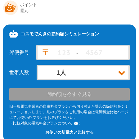
ポイント
還元
コスモでんき
の節約額シミュレーション
〒
-
郵便番号
世帯人数
節約額を今すぐ見る
旧一般電気事業者の自由料金プランから切り替えた場合の節約額をシミ
ュレーションします。別のプランをご利用の場合は電気料金比較ページ
にてお使いの プランをお選びください。
（比較対象の電気料金プランについて
）
※北海道電力エリア「エネとくポイントプラン」「従量電灯C」、東北
お使いの新電力と比較する
電力エリア「よりそう+ｅねっとバリュー」「よりそう＋ファミリーバ