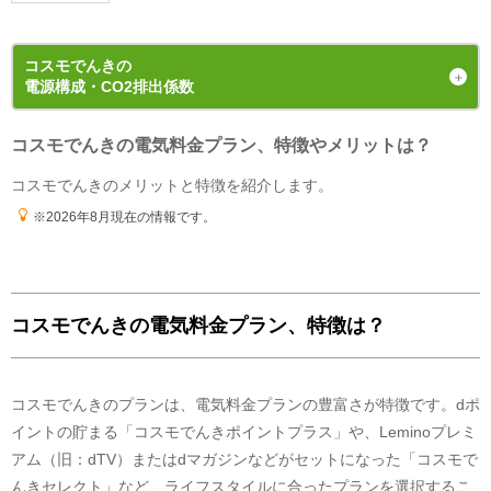
た場合。
・特典のご案内メールに記載されている有効期限内にお受取いただけなかった場
合。
・電気料金の未払いがある場合。
コスモでんき
の
・ご利用開始から12カ月間の電気料金支払い額がキャッシュバック金額以下の場
電源構成・CO2排出係数
合。
・過去にコスモでんきとご契約されたことがある場合。
※お申込み内容に不足・不備等があり、特典実施期間内に不備等が解消されない
コスモでんきの電気料金プラン、特徴やメリットは？
発電手段の内訳（電源構成）
場合は、本特典は適用されません。
※本提供条件書記載事項以外の部分については、コスモ石油マーケティング株式
2024年4月1日 ~ 2025年3月31日
の
計画値
コスモでんきのメリットと特徴を紹介します。
会社の「電気需給約款」の規定を適用いたします。
※コスモ石油マーケティング株式会社が不正なお申し込みと判断した場合、本特
典は適用となりません。
※2026年8月現在の情報です。
更新日
2026年8月1日
コスモでんきの電気料金プラン、特徴は？
コスモでんきのプランは、電気料金プランの豊富さが特徴です。dポ
イントの貯まる「コスモでんきポイントプラス」や、Leminoプレミ
アム（旧：dTV）またはdマガジンなどがセットになった「コスモで
FIT電気
32
%
んきセレクト」など、ライフスタイルに合ったプランを選択するこ