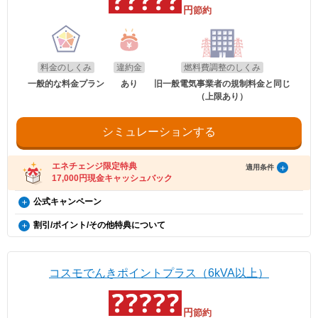
います。
円
※電気使用量が条件に満たない月は割引はございません。
節約
以下のお客さまは特典の対象外です。
適用条件
※詳細はコスモでんきホームページをご確認ください。
・2026年8月分〜2026年10月分の料金に適用されます。
・エネチェンジのオンラインサービス経由以外から申し込みされた場合。
・コスモでんきを新規ご契約の方。
・既にコスモでんき（特典の対象プラン）をご契約中の場合。
・エネチェンジでは、割引額を一律で診断結果に反映しています。
適用条件
電気・ガス料金支援
・2020年12月21日以降にEV・PHEV・FCVを新車新規登録または
・電気を使用開始した日から12カ月以内に契約を解約された場合。
・詳細は、国のHP・請求書や検針票・ご契約中の電力会社・ガス会社
以下の条件をすべて満たしたお客さまが、コスモ石油マーケティング株式会社が
新車新規検査届出されていること。中古車も適用対象となります。
・電気を使用開始した日から12カ月以内にお引越しされた場合。
政府の「電気・ガス料金支援」の一環として、2026年8月分（7月使用
のHPをご確認ください。
提供する「コスモでんき×エネチェンジ キャッシュバック特典」(以下、「本特
・電気を使用開始した日から12カ月以内に特典対象外のプランに契約を変更され
・対象車両1台につき、コスモでんき1契約までの適用。
分）および2026年10月分（9月使用分）は一律3.5円/kWh、2026年9月
料金のしくみ
違約金
燃料費調整のしくみ
典」とします)の対象となります。
た場合。
・EV特別割は、月間使用量が500kWhを超えた月に適用。
分（8月使用分）については一律4.5円/kWhを毎月の電気料金から値引
・特典実施期間中に対象プランをエネチェンジのオンラインサービス経由でお申
・特典のご案内メールに記載されている有効期限内にお受取いただけなかった場
一般的な料金プラン
あり
旧一般電気事業者の規制料金と同じ
きします。
し込みいただくこと。
合。
（上限あり）
※手続き方法
・お申し込みから3カ月以内にコスモでんきの供給を開始していること。
・電気料金の未払いがある場合。
・電気の使用開始日から12カ月後時点で契約を継続いただいていること。
・割引適用を希望される場合は、お申込み後に、コスモでんきお客
・ご利用開始から12カ月間の電気料金支払い額がキャッシュバック金額以下の場
適用条件
・お申し込み時にメールアドレスが入力されていること。
さまセンター（0120-530-155）へご連絡いただくようお願い申し
合。
・電気の使用開始日から12カ月間の電気料金支払い額がキャッシュバック金額を
ご利用中のすべての方が対象となり、別途お申し込みは不要です。
シミュレーションする
上げます。
・過去にコスモでんきとご契約されたことがある場合。
超えていること。
・お電話の際は、エネチェンジ（オンライン）経由でお申込みいた
・電気料金の未払いがないこと。
※お申込み内容に不足・不備等があり、特典実施期間内に不備等が解消されない
だいたことと、お申込み日付を電話口でお伝えください。
・2026年8月分〜2026年10月分の料金に適用されます。
場合は、本特典は適用されません。
受け取り方法
・コスモでんきお客さまセンターの受付時間は月〜土 9:00～
エネチェンジ限定特典
・エネチェンジでは、割引額を一律で診断結果に反映しています。
適用条件
※本提供条件書記載事項以外の部分については、コスモ石油マーケティング株式
18:00（日曜祝日・夏期休暇・年末年始除く）です。
・詳細は、国のHP・請求書や検針票・ご契約中の電力会社・ガス会社
17,000円現金キャッシュバック
・適用条件の契約継続期間を達成後2カ月後の月末までに、エネチェンジより特典
会社の「電気需給約款」の規定を適用いたします。
のHPをご確認ください。
受け取りに関するご案内メールをお送りします。
※コスモ石油マーケティング株式会社が不正なお申し込みと判断した場合、本特
（ご登録のメールアドレスに誤りがあった場合、特典お受け取りの手続きがで
コスモでんき×エネチェンジ キャッシュバック特典（12カ
公式キャンペーン
典は適用となりません。
お申し込み時の注意事項
きませんのでご注意ください。）
月間の電気料金支払い額がキャッシュバック金額を超える
※証明書類は現在所有している事を示すご契約者様名義の期間内「車検
電気・ガス料金支援
・ご案内メールにお受け取りの手順が記載されています。手順に沿ってお受け取
割引/ポイント/その他特典について
証」または「契約書」のコピーとなります。
更新日
2026年8月1日
方限定）
り方法の登録をお願いいたします。
政府の「電気・ガス料金支援」の一環として、2026年8月分（7月使用
※同一住所にて同居されているご家族様であれば、車検証名義とでんき
・特典お受け取りの有効期限は、エネチェンジからのご案内メール送信後90日以
EV特別割
分）および2026年10月分（9月使用分）は一律3.5円/kWh、2026年9月
概要
※本特典は、予告なく変更、終了となる場合があり
お申込み名義が合致していなくとも適用対象とさせていただきます。
内となります。お受け取りの手続き後、お振込までに時間がかかる場合がござい
分（8月使用分）については一律4.5円/kWhを毎月の電気料金から値引
電気自動車（※）ご購入もしくは、ご検討の方が、家庭向けコスモでん
ます。
ます。
きします。
きを新規ご契約いただくと、月々の電気料金が、スタンダード・グリー
※「@enechange.co.jp および @enechange.jp」からのメールが受信できるよ
※エネチェンジの節約額には上記割引額は含まれておりません。
コスモでんきポイントプラス（6kVA以上）
エネチェンジのオンラインサービス経由で「コスモ
ンは500円割引、ポイントプラス・セレクトはdポイント500ポイント割
う、あらかじめ設定をお願いいたします。
※コスモでんきが実施している割引です。
でんき」に申し込んだ方に、キャッシュバックを行
キャッシュバックは、金融庁管轄の資金移動業者であるウェルネット社（登録番
引になります。（※）EV車両の対象には、EV/PHV/FCV含みます。
適用条件
号：北海道財務局長第00002号）の「送金サービス」を利用しております。
います。
ご利用中のすべての方が対象となり、別途お申し込みは不要です。
円
節約
以下のお客さまは特典の対象外です。
適用条件