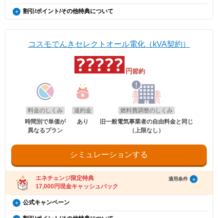
月間の電気料金支払い額がキャッシュバック金額を超える
※証明書類は現在所有している事を示すご契約者様名義の期間内「車検
dポイント
・ご案内メールにお受け取りの手順が記載されています。手順に沿ってお受け取
割引/ポイント/その他特典について
証」または「契約書」のコピーとなります。
更新日
2026年8月1日
方限定）
り方法の登録をお願いいたします。
毎月のポイント対象電気料金に応じてdポイントを進呈致します。
※同一住所にて同居されているご家族様であれば、車検証名義とでんき
・特典お受け取りの有効期限は、エネチェンジからのご案内メール送信後90日以
EV特別割
ポイント付与率は、ポイント対象電気料金5,000円未満で1%、5,000円
概要
※本特典は、予告なく変更、終了となる場合があり
お申込み名義が合致していなくとも適用対象とさせていただきます。
内となります。お受け取りの手続き後、お振込までに時間がかかる場合がござい
～8,000円未満で3%、8,000円以上で5%となります。※表記は税抜とな
電気自動車（※）ご購入もしくは、ご検討の方が、家庭向けコスモでん
ます。
ます。
ります。
きを新規ご契約いただくと、月々の電気料金が、スタンダード・グリー
※「@enechange.co.jp および @enechange.jp」からのメールが受信できるよ
※エネチェンジの節約額には上記割引額は含まれておりません。
コスモでんきセレクトオール電化（kVA契約）
エネチェンジのオンラインサービス経由で「コスモ
ンは500円割引、ポイントプラス・セレクトはdポイント500ポイント割
う、あらかじめ設定をお願いいたします。
※コスモでんきが実施している割引です。
でんき」に申し込んだ方に、キャッシュバックを行
キャッシュバックは、金融庁管轄の資金移動業者であるウェルネット社（登録番
引になります。（※）EV車両の対象には、EV/PHV/FCV含みます。
受け取り方法
号：北海道財務局長第00002号）の「送金サービス」を利用しております。
います。
電気のご請求額が確定した月の翌月末までにdアカウントにdポイン
円
節約
以下のお客さまは特典の対象外です。
適用条件
トが進呈されます。
・エネチェンジのオンラインサービス経由以外から申し込みされた場合。
・コスモでんきを新規ご契約の方。
・既にコスモでんき（特典の対象プラン）をご契約中の場合。
適用条件
・2020年12月21日以降にEV・PHEV・FCVを新車新規登録または
※お客さまに進呈されるdポイントは、毎月の電気料金のうち燃料費調
・電気を使用開始した日から12カ月以内に契約を解約された場合。
以下の条件をすべて満たしたお客さまが、コスモ石油マーケティング株式会社が
新車新規検査届出されていること。中古車も適用対象となります。
・電気を使用開始した日から12カ月以内にお引越しされた場合。
整額、離島ユニバーサルサービス調整額、再生可能エネルギー発電促進
提供する「コスモでんき×エネチェンジ キャッシュバック特典」(以下、「本特
・電気を使用開始した日から12カ月以内に特典対象外のプランに契約を変更され
・対象車両1台につき、コスモでんき1契約までの適用。
賦課金、消費税及び地方消費税相当額を除いた額に上記の還元率を乗じ
料金のしくみ
違約金
燃料費調整のしくみ
典」とします)の対象となります。
た場合。
・EV特別割は、月間使用量が500kWhを超えた月に適用。
て計算いたします。1円未満の端数が生じた場合は、その端数を切り上
・特典実施期間中に対象プランをエネチェンジのオンラインサービス経由でお申
・特典のご案内メールに記載されている有効期限内にお受取いただけなかった場
時間別で単価が
あり
旧一般電気事業者の自由料金と同じ
げます。
し込みいただくこと。
合。
異なるプラン
（上限なし）
※手続き方法
・お申し込みから3カ月以内にコスモでんきの供給を開始していること。
※エネチェンジでは九州電力エリアにおける離島ユニバーサルサービス
・電気料金の未払いがある場合。
・電気の使用開始日から12カ月後時点で契約を継続いただいていること。
・割引適用を希望される場合は、お申込み後に、コスモでんきお客
調整額を除かない額でポイントのシミュレーションをしているため、付
・ご利用開始から12カ月間の電気料金支払い額がキャッシュバック金額以下の場
・お申し込み時にメールアドレスが入力されていること。
さまセンター（0120-530-155）へご連絡いただくようお願い申し
与されるポイントが異なる場合があります。
合。
・電気の使用開始日から12カ月間の電気料金支払い額がキャッシュバック金額を
シミュレーションする
上げます。
・過去にコスモでんきとご契約されたことがある場合。
お客さまに進呈されたdポイントは、株式会社NTTドコモが提供するdポ
超えていること。
・お電話の際は、エネチェンジ（オンライン）経由でお申込みいた
イントクラブ会員のWEBサイトにてご確認いただけます。
・電気料金の未払いがないこと。
※お申込み内容に不足・不備等があり、特典実施期間内に不備等が解消されない
だいたことと、お申込み日付を電話口でお伝えください。
※dアカウントの登録が適切に行われなかった場合、電気料金をお支払
場合は、本特典は適用されません。
受け取り方法
・コスモでんきお客さまセンターの受付時間は月〜土 9:00～
エネチェンジ限定特典
いいただけなかった場合は、dポイントは進呈されません。
適用条件
※本提供条件書記載事項以外の部分については、コスモ石油マーケティング株式
18:00（日曜祝日・夏期休暇・年末年始除く）です。
17,000円現金キャッシュバック
※コスモでんきのお支払いにdポイントをご利用頂くことはできませ
・適用条件の契約継続期間を達成後2カ月後の月末までに、エネチェンジより特典
会社の「電気需給約款」の規定を適用いたします。
受け取りに関するご案内メールをお送りします。
ん。
※コスモ石油マーケティング株式会社が不正なお申し込みと判断した場合、本特
（ご登録のメールアドレスに誤りがあった場合、特典お受け取りの手続きがで
コスモでんき×エネチェンジ キャッシュバック特典（12カ
公式キャンペーン
典は適用となりません。
お申し込み時の注意事項
きませんのでご注意ください。）
電気・ガス料金支援
月間の電気料金支払い額がキャッシュバック金額を超える
※証明書類は現在所有している事を示すご契約者様名義の期間内「車検
電気・ガス料金支援
・ご案内メールにお受け取りの手順が記載されています。手順に沿ってお受け取
政府の「電気・ガス料金支援」の一環として、2026年8月分（7月使用