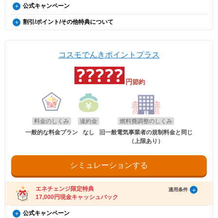
（ご登録のメールアドレスに誤りがあった場合、特典お受け取りの手続きがで
コスモでんき×エネチェンジ キャッシュバック特典（12カ
公式キャンペーン
お申し込み時の注意事項
きませんのでご注意ください。）
月間の電気料金支払い額がキャッシュバック金額を超える
※証明書類は現在所有している事を示すご契約者様名義の期間内「車検
電気・ガス料金支援
・ご案内メールにお受け取りの手順が記載されています。手順に沿ってお受け取
割引/ポイント/その他特典について
証」または「契約書」のコピーとなります。
方限定）
り方法の登録をお願いいたします。
政府の「電気・ガス料金支援」の一環として、2026年8月分（7月使用
※同一住所にて同居されているご家族様であれば、車検証名義とでんき
・特典お受け取りの有効期限は、エネチェンジからのご案内メール送信後90日以
EV特別割
分）および2026年10月分（9月使用分）は一律3.5円/kWh、2026年9月
概要
※本特典は、予告なく変更、終了となる場合があり
お申込み名義が合致していなくとも適用対象とさせていただきます。
内となります。お受け取りの手続き後、お振込までに時間がかかる場合がござい
分（8月使用分）については一律4.5円/kWhを毎月の電気料金から値引
電気自動車（※）ご購入もしくは、ご検討の方が、家庭向けコスモでん
ます。
ます。
きします。
きを新規ご契約いただくと、月々の電気料金が、スタンダード・グリー
※「@enechange.co.jp および @enechange.jp」からのメールが受信できるよ
※エネチェンジの節約額には上記割引額は含まれておりません。
コスモでんきポイントプラス
エネチェンジのオンラインサービス経由で「コスモ
ンは500円割引、ポイントプラス・セレクトはdポイント500ポイント割
う、あらかじめ設定をお願いいたします。
※コスモでんきが実施している割引です。
でんき」に申し込んだ方に、キャッシュバックを行
キャッシュバックは、金融庁管轄の資金移動業者であるウェルネット社（登録番
引になります。（※）EV車両の対象には、EV/PHV/FCV含みます。
適用条件
号：北海道財務局長第00002号）の「送金サービス」を利用しております。
います。
ご利用中のすべての方が対象となり、別途お申し込みは不要です。
円
節約
以下のお客さまは特典の対象外です。
適用条件
・エネチェンジのオンラインサービス経由以外から申し込みされた場合。
・コスモでんきを新規ご契約の方。
・2026年8月分〜2026年10月分の料金に適用されます。
・既にコスモでんき（特典の対象プラン）をご契約中の場合。
適用条件
・2020年12月21日以降にEV・PHEV・FCVを新車新規登録または
・エネチェンジでは、割引額を一律で診断結果に反映しています。
・電気を使用開始した日から12カ月以内に契約を解約された場合。
以下の条件をすべて満たしたお客さまが、コスモ石油マーケティング株式会社が
新車新規検査届出されていること。中古車も適用対象となります。
・電気を使用開始した日から12カ月以内にお引越しされた場合。
・詳細は、国のHP・請求書や検針票・ご契約中の電力会社・ガス会社
提供する「コスモでんき×エネチェンジ キャッシュバック特典」(以下、「本特
・電気を使用開始した日から12カ月以内に特典対象外のプランに契約を変更され
・対象車両1台につき、コスモでんき1契約までの適用。
のHPをご確認ください。
料金のしくみ
違約金
燃料費調整のしくみ
典」とします)の対象となります。
た場合。
・EV特別割は、月間使用量が500kWhを超えた月に適用。
・特典実施期間中に対象プランをエネチェンジのオンラインサービス経由でお申
・特典のご案内メールに記載されている有効期限内にお受取いただけなかった場
一般的な料金プラン
なし
旧一般電気事業者の規制料金と同じ
し込みいただくこと。
合。
（上限あり）
※手続き方法
・お申し込みから3カ月以内にコスモでんきの供給を開始していること。
・電気料金の未払いがある場合。
・電気の使用開始日から12カ月後時点で契約を継続いただいていること。
・割引適用を希望される場合は、お申込み後に、コスモでんきお客
・ご利用開始から12カ月間の電気料金支払い額がキャッシュバック金額以下の場
・お申し込み時にメールアドレスが入力されていること。
さまセンター（0120-530-155）へご連絡いただくようお願い申し
合。
・電気の使用開始日から12カ月間の電気料金支払い額がキャッシュバック金額を
シミュレーションする
上げます。
・過去にコスモでんきとご契約されたことがある場合。
超えていること。
・お電話の際は、エネチェンジ（オンライン）経由でお申込みいた
・電気料金の未払いがないこと。
※お申込み内容に不足・不備等があり、特典実施期間内に不備等が解消されない
だいたことと、お申込み日付を電話口でお伝えください。
場合は、本特典は適用されません。
受け取り方法
・コスモでんきお客さまセンターの受付時間は月〜土 9:00～
エネチェンジ限定特典
適用条件
※本提供条件書記載事項以外の部分については、コスモ石油マーケティング株式
18:00（日曜祝日・夏期休暇・年末年始除く）です。
17,000円現金キャッシュバック
・適用条件の契約継続期間を達成後2カ月後の月末までに、エネチェンジより特典
会社の「電気需給約款」の規定を適用いたします。
受け取りに関するご案内メールをお送りします。
※コスモ石油マーケティング株式会社が不正なお申し込みと判断した場合、本特
（ご登録のメールアドレスに誤りがあった場合、特典お受け取りの手続きがで
コスモでんき×エネチェンジ キャッシュバック特典（12カ
公式キャンペーン
典は適用となりません。
お申し込み時の注意事項
きませんのでご注意ください。）