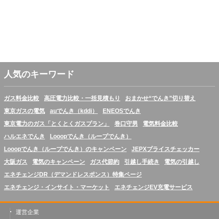
人気のキーワード
ガス料金比較
高圧電力比較・一括見積もり
おまかせ“でんき”切り替え
東京ガスの電気
auでんき（kddi）
ENEOSでんき
東京電力のガス「とくとくガスプラン」
巻口守男
電気料金比較
ハルエネでんき
Looopでんき（ループでんき）
Looopでんき（ループでんき）のキャンペーン
JEPXプライスチェッカー
大阪ガス
電気のキャンペーン
ガス代節約
引越し手続き
電気の引越し
エネチェンジDR（デマンドレスポンス）特集ページ
エネチェンジ・インサイト・マーケット
エネチェンジEV充電サービス
運営企業