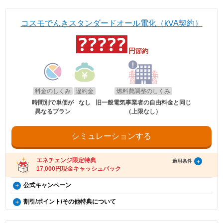
EV特別割
割引対象は、基本料金と電力量料金（燃料費調整前）の合計額となりま
概要
※本特典は、予告なく変更、終了となる場合があり
お申込み名義が合致していなくとも適用対象とさせていただきます。
内となります。お受け取りの手続き後、お振込までに時間がかかる場合がござい
す。
電気自動車（※）ご購入もしくは、ご検討の方が、家庭向けコスモでん
ます。
ます。
きを新規ご契約いただくと、月々の電気料金が、スタンダード・グリー
※「@enechange.co.jp および @enechange.jp」からのメールが受信できるよ
※エネチェンジの節約額には上記割引額は含まれておりません。
コスモでんきスタンダードオール電化（kVA契約）
電気・ガス料金支援
エネチェンジのオンラインサービス経由で「コスモ
ンは500円割引、ポイントプラス・セレクトはdポイント500ポイント割
う、あらかじめ設定をお願いいたします。
※コスモでんきが実施している割引です。
政府の「電気・ガス料金支援」の一環として、2026年8月分（7月使用
でんき」に申し込んだ方に、キャッシュバックを行
キャッシュバックは、金融庁管轄の資金移動業者であるウェルネット社（登録番
引になります。（※）EV車両の対象には、EV/PHV/FCV含みます。
号：北海道財務局長第00002号）の「送金サービス」を利用しております。
分）および2026年10月分（9月使用分）は一律3.5円/kWh、2026年9月
います。
分（8月使用分）については一律4.5円/kWhを毎月の電気料金から値引
円
節約
以下のお客さまは特典の対象外です。
適用条件
きします。
・エネチェンジのオンラインサービス経由以外から申し込みされた場合。
・コスモでんきを新規ご契約の方。
・既にコスモでんき（特典の対象プラン）をご契約中の場合。
適用条件
・2020年12月21日以降にEV・PHEV・FCVを新車新規登録または
・電気を使用開始した日から12カ月以内に契約を解約された場合。
適用条件
以下の条件をすべて満たしたお客さまが、コスモ石油マーケティング株式会社が
新車新規検査届出されていること。中古車も適用対象となります。
・電気を使用開始した日から12カ月以内にお引越しされた場合。
提供する「コスモでんき×エネチェンジ キャッシュバック特典」(以下、「本特
ご利用中のすべての方が対象となり、別途お申し込みは不要です。
・電気を使用開始した日から12カ月以内に特典対象外のプランに契約を変更され
・対象車両1台につき、コスモでんき1契約までの適用。
料金のしくみ
違約金
燃料費調整のしくみ
典」とします)の対象となります。
た場合。
・EV特別割は、月間使用量が500kWhを超えた月に適用。
・特典実施期間中に対象プランをエネチェンジのオンラインサービス経由でお申
・特典のご案内メールに記載されている有効期限内にお受取いただけなかった場
時間別で単価が
なし
旧一般電気事業者の自由料金と同じ
・2026年8月分〜2026年10月分の料金に適用されます。
し込みいただくこと。
合。
異なるプラン
（上限なし）
※手続き方法
・エネチェンジでは、割引額を一律で診断結果に反映しています。
・お申し込みから3カ月以内にコスモでんきの供給を開始していること。
・電気料金の未払いがある場合。
・電気の使用開始日から12カ月後時点で契約を継続いただいていること。
・割引適用を希望される場合は、お申込み後に、コスモでんきお客
・詳細は、国のHP・請求書や検針票・ご契約中の電力会社・ガス会社
・ご利用開始から12カ月間の電気料金支払い額がキャッシュバック金額以下の場
・お申し込み時にメールアドレスが入力されていること。
さまセンター（0120-530-155）へご連絡いただくようお願い申し
のHPをご確認ください。
合。
・電気の使用開始日から12カ月間の電気料金支払い額がキャッシュバック金額を
シミュレーションする
上げます。
・過去にコスモでんきとご契約されたことがある場合。
超えていること。
・お電話の際は、エネチェンジ（オンライン）経由でお申込みいた
・電気料金の未払いがないこと。
※お申込み内容に不足・不備等があり、特典実施期間内に不備等が解消されない
だいたことと、お申込み日付を電話口でお伝えください。
場合は、本特典は適用されません。
受け取り方法
・コスモでんきお客さまセンターの受付時間は月〜土 9:00～
エネチェンジ限定特典
適用条件
※本提供条件書記載事項以外の部分については、コスモ石油マーケティング株式
18:00（日曜祝日・夏期休暇・年末年始除く）です。
17,000円現金キャッシュバック
・適用条件の契約継続期間を達成後2カ月後の月末までに、エネチェンジより特典
会社の「電気需給約款」の規定を適用いたします。
受け取りに関するご案内メールをお送りします。
※コスモ石油マーケティング株式会社が不正なお申し込みと判断した場合、本特
（ご登録のメールアドレスに誤りがあった場合、特典お受け取りの手続きがで
コスモでんき×エネチェンジ キャッシュバック特典（12カ
公式キャンペーン
典は適用となりません。
お申し込み時の注意事項
きませんのでご注意ください。）
月間の電気料金支払い額がキャッシュバック金額を超える
※証明書類は現在所有している事を示すご契約者様名義の期間内「車検
スタンダード割引
・ご案内メールにお受け取りの手順が記載されています。手順に沿ってお受け取
割引/ポイント/その他特典について
証」または「契約書」のコピーとなります。
更新日
2026年8月1日
方限定）
り方法の登録をお願いいたします。
毎月の電気料金の3%割引！
※同一住所にて同居されているご家族様であれば、車検証名義とでんき
・特典お受け取りの有効期限は、エネチェンジからのご案内メール送信後90日以
EV特別割
割引対象は、基本料金と電力量料金（燃料費調整前）の合計額となりま
概要
※本特典は、予告なく変更、終了となる場合があり
お申込み名義が合致していなくとも適用対象とさせていただきます。
内となります。お受け取りの手続き後、お振込までに時間がかかる場合がござい