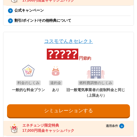
17,000円現金キャッシュバック
コスモでんき×エネチェンジ キャッシュバック特典（12カ
公式キャンペーン
月間の電気料金支払い額がキャッシュバック金額を超える
使用量割引
割引/ポイント/その他特典について
方限定）
毎月の電気使用量によって電気代が割引になります。
EV特別割
※当月の月間使用量に応じた割引額を、当月の電気料金の請求額から割
概要
※本特典は、予告なく変更、終了となる場合があり
引ます。
電気自動車（※）ご購入もしくは、ご検討の方が、家庭向けコスモでん
ます。
なお、「月間」とは前月の検針日から当月の検針日の前日までを指しま
きを新規ご契約いただくと、月々の電気料金が、スタンダード・グリー
コスモでんきセレクト
エネチェンジのオンラインサービス経由で「コスモ
す。
ンは500円割引、ポイントプラス・セレクトはdポイント500ポイント割
でんき」に申し込んだ方に、キャッシュバックを行
※月の途中で契約開始、廃止した場合にも、日割りはせず、割引を適用
引になります。（※）EV車両の対象には、EV/PHV/FCV含みます。
します。
います。
円
※電気使用量が条件に満たない月は割引はございません。
節約
適用条件
※詳細はコスモでんきホームページをご確認ください。
・コスモでんきを新規ご契約の方。
適用条件
電気・ガス料金支援
・2020年12月21日以降にEV・PHEV・FCVを新車新規登録または
以下の条件をすべて満たしたお客さまが、コスモ石油マーケティング株式会社が
新車新規検査届出されていること。中古車も適用対象となります。
政府の「電気・ガス料金支援」の一環として、2026年8月分（7月使用
提供する「コスモでんき×エネチェンジ キャッシュバック特典」(以下、「本特
・対象車両1台につき、コスモでんき1契約までの適用。
分）および2026年10月分（9月使用分）は一律3.5円/kWh、2026年9月
料金のしくみ
違約金
燃料費調整のしくみ
典」とします)の対象となります。
・EV特別割は、月間使用量が500kWhを超えた月に適用。
分（8月使用分）については一律4.5円/kWhを毎月の電気料金から値引
・特典実施期間中に対象プランをエネチェンジのオンラインサービス経由でお申
一般的な料金プラン
あり
旧一般電気事業者の規制料金と同じ
きします。
し込みいただくこと。
（上限あり）
※手続き方法
・お申し込みから3カ月以内にコスモでんきの供給を開始していること。
・電気の使用開始日から12カ月後時点で契約を継続いただいていること。
・割引適用を希望される場合は、お申込み後に、コスモでんきお客
適用条件
・お申し込み時にメールアドレスが入力されていること。
さまセンター（0120-530-155）へご連絡いただくようお願い申し
・電気の使用開始日から12カ月間の電気料金支払い額がキャッシュバック金額を
ご利用中のすべての方が対象となり、別途お申し込みは不要です。
シミュレーションする
上げます。
超えていること。
・お電話の際は、エネチェンジ（オンライン）経由でお申込みいた
・電気料金の未払いがないこと。
だいたことと、お申込み日付を電話口でお伝えください。
・2026年8月分〜2026年10月分の料金に適用されます。
受け取り方法
・コスモでんきお客さまセンターの受付時間は月〜土 9:00～
エネチェンジ限定特典
・エネチェンジでは、割引額を一律で診断結果に反映しています。
適用条件
18:00（日曜祝日・夏期休暇・年末年始除く）です。
・詳細は、国のHP・請求書や検針票・ご契約中の電力会社・ガス会社
17,000円現金キャッシュバック
・適用条件の契約継続期間を達成後2カ月後の月末までに、エネチェンジより特典
のHPをご確認ください。
受け取りに関するご案内メールをお送りします。