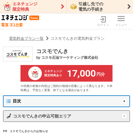
エネチェンジ
引越し先での
限定特典
電気の手続き
ログイン
メニュー
電気料金プラン一覧
コスモでんきの電気料金プラン
コスモでんき
by
コスモ石油マーケティング株式会社
17,000
エネチェンジ
円分
限定特典あり
※特典の有無や内容はご契約の地域や容量によって異なります。※本
特典は、予告なく変更、終了となる場合があります。
目次
コスモ石油マーケティング株式会社からのお知らせ
コスモでんき
の申込可能エリア
コスモでんきの概要
東京電力エリア
沖縄電力エリア
コスモでんき
からのお知らせ