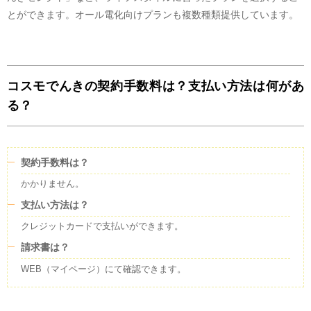
卸電力取引所
20
%
とができます。オール電化向けプランも複数種類提供しています。
LNG火力
3
%
石炭火力
2
%
再生可能エネルギー
1
%
原子力
1
%
コスモでんきの契約手数料は？支払い方法は何があ
水力
0
%
る？
石油火力
0
%
その他
41
%
実績値を元に公開されているすべての電源構成については、旧一般電気事業
者にあたる小売電気事業者が保有する原子力発電所が稼働していないことか
契約手数料は？
ら、市場調達、常時バックアップ、インバランス補給等の内訳に原子力発電
所が含まれません。今後、原子力発電所が稼働した際には、すべての電力会
かかりません。
社の市場調達、常時バックアップ、インバランス補給等の内訳に原子力発電
支払い方法は？
による電気が含まれてくることが想定されます。
FIT電気について
クレジットカードで支払いができます。
コスモでんき
がこの電気を調達する費用の一部は、
コスモでんき
のお客様以
請求書は？
外の方も含め、電気をご利用のすべての皆様から集めた賦課金により賄われ
ており、この電気のCO2排出量については、火力発電なども含めた全国平
WEB（マイページ）にて確認できます。
均の電気のCO2排出量を持った電気として扱われます。
卸電力取引所について
この電気には、水力、火力、原子力、FIT電気、再生可能エネルギーなどが