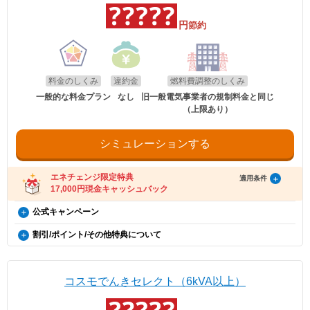
でんき」に申し込んだ方に、キャッシュバックを行
キャッシュバックは、金融庁管轄の資金移動業者であるウェルネット社（登録番
引になります。（※）EV車両の対象には、EV/PHV/FCV含みます。
受け取り方法
号：北海道財務局長第00002号）の「送金サービス」を利用しております。
います。
電気のご請求額が確定した月の翌月末までにdアカウントにdポイン
円
節約
以下のお客さまは特典の対象外です。
適用条件
トが進呈されます。
・エネチェンジのオンラインサービス経由以外から申し込みされた場合。
・コスモでんきを新規ご契約の方。
・既にコスモでんき（特典の対象プラン）をご契約中の場合。
適用条件
・2020年12月21日以降にEV・PHEV・FCVを新車新規登録または
※お客さまに進呈されるdポイントは、毎月の電気料金のうち燃料費調
・電気を使用開始した日から12カ月以内に契約を解約された場合。
以下の条件をすべて満たしたお客さまが、コスモ石油マーケティング株式会社が
新車新規検査届出されていること。中古車も適用対象となります。
・電気を使用開始した日から12カ月以内にお引越しされた場合。
整額、離島ユニバーサルサービス調整額、再生可能エネルギー発電促進
提供する「コスモでんき×エネチェンジ キャッシュバック特典」(以下、「本特
・電気を使用開始した日から12カ月以内に特典対象外のプランに契約を変更され
・対象車両1台につき、コスモでんき1契約までの適用。
賦課金、消費税及び地方消費税相当額を除いた額に上記の還元率を乗じ
料金のしくみ
違約金
燃料費調整のしくみ
典」とします)の対象となります。
た場合。
・EV特別割は、月間使用量が500kWhを超えた月に適用。
て計算いたします。1円未満の端数が生じた場合は、その端数を切り上
・特典実施期間中に対象プランをエネチェンジのオンラインサービス経由でお申
・特典のご案内メールに記載されている有効期限内にお受取いただけなかった場
一般的な料金プラン
なし
旧一般電気事業者の規制料金と同じ
げます。
し込みいただくこと。
合。
（上限あり）
※手続き方法
・お申し込みから3カ月以内にコスモでんきの供給を開始していること。
※エネチェンジでは九州電力エリアにおける離島ユニバーサルサービス
・電気料金の未払いがある場合。
・電気の使用開始日から12カ月後時点で契約を継続いただいていること。
・割引適用を希望される場合は、お申込み後に、コスモでんきお客
調整額を除かない額でポイントのシミュレーションをしているため、付
・ご利用開始から12カ月間の電気料金支払い額がキャッシュバック金額以下の場
・お申し込み時にメールアドレスが入力されていること。
さまセンター（0120-530-155）へご連絡いただくようお願い申し
与されるポイントが異なる場合があります。
合。
・電気の使用開始日から12カ月間の電気料金支払い額がキャッシュバック金額を
シミュレーションする
上げます。
・過去にコスモでんきとご契約されたことがある場合。
お客さまに進呈されたdポイントは、株式会社NTTドコモが提供するdポ
超えていること。
・お電話の際は、エネチェンジ（オンライン）経由でお申込みいた
イントクラブ会員のWEBサイトにてご確認いただけます。
・電気料金の未払いがないこと。
※お申込み内容に不足・不備等があり、特典実施期間内に不備等が解消されない
だいたことと、お申込み日付を電話口でお伝えください。
※dアカウントの登録が適切に行われなかった場合、電気料金をお支払
場合は、本特典は適用されません。
受け取り方法
・コスモでんきお客さまセンターの受付時間は月〜土 9:00～
エネチェンジ限定特典
いいただけなかった場合は、dポイントは進呈されません。
適用条件
※本提供条件書記載事項以外の部分については、コスモ石油マーケティング株式
18:00（日曜祝日・夏期休暇・年末年始除く）です。
17,000円現金キャッシュバック
※コスモでんきのお支払いにdポイントをご利用頂くことはできませ
・適用条件の契約継続期間を達成後2カ月後の月末までに、エネチェンジより特典
会社の「電気需給約款」の規定を適用いたします。
受け取りに関するご案内メールをお送りします。
ん。
※コスモ石油マーケティング株式会社が不正なお申し込みと判断した場合、本特
（ご登録のメールアドレスに誤りがあった場合、特典お受け取りの手続きがで
コスモでんき×エネチェンジ キャッシュバック特典（12カ
公式キャンペーン
典は適用となりません。
お申し込み時の注意事項
きませんのでご注意ください。）
電気・ガス料金支援
月間の電気料金支払い額がキャッシュバック金額を超える
※証明書類は現在所有している事を示すご契約者様名義の期間内「車検
使用量割引
・ご案内メールにお受け取りの手順が記載されています。手順に沿ってお受け取
政府の「電気・ガス料金支援」の一環として、2026年8月分（7月使用
割引/ポイント/その他特典について
証」または「契約書」のコピーとなります。
更新日
2026年8月1日
方限定）
り方法の登録をお願いいたします。
毎月の電気使用量によって電気代が割引になります。
分）および2026年10月分（9月使用分）は一律3.5円/kWh、2026年9月
※同一住所にて同居されているご家族様であれば、車検証名義とでんき
・特典お受け取りの有効期限は、エネチェンジからのご案内メール送信後90日以
EV特別割
※当月の月間使用量に応じた割引額を、当月の電気料金の請求額から割
分（8月使用分）については一律4.5円/kWhを毎月の電気料金から値引
概要
※本特典は、予告なく変更、終了となる場合があり
お申込み名義が合致していなくとも適用対象とさせていただきます。
内となります。お受け取りの手続き後、お振込までに時間がかかる場合がござい
引ます。
電気自動車（※）ご購入もしくは、ご検討の方が、家庭向けコスモでん
きします。
ます。
ます。
なお、「月間」とは前月の検針日から当月の検針日の前日までを指しま
きを新規ご契約いただくと、月々の電気料金が、スタンダード・グリー
※「@enechange.co.jp および @enechange.jp」からのメールが受信できるよ
※エネチェンジの節約額には上記割引額は含まれておりません。
コスモでんきセレクト（6kVA以上）
エネチェンジのオンラインサービス経由で「コスモ
す。
ンは500円割引、ポイントプラス・セレクトはdポイント500ポイント割
う、あらかじめ設定をお願いいたします。
※コスモでんきが実施している割引です。
適用条件
でんき」に申し込んだ方に、キャッシュバックを行
キャッシュバックは、金融庁管轄の資金移動業者であるウェルネット社（登録番
※月の途中で契約開始、廃止した場合にも、日割りはせず、割引を適用
引になります。（※）EV車両の対象には、EV/PHV/FCV含みます。
号：北海道財務局長第00002号）の「送金サービス」を利用しております。
ご利用中のすべての方が対象となり、別途お申し込みは不要です。
します。