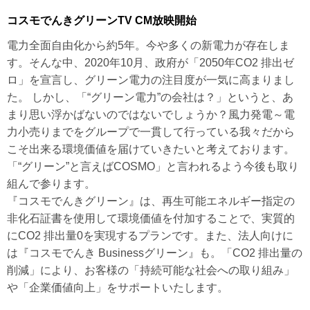
プラン一覧
東北電力エリア
中部電力エリア
コスモでんきグリーンTV CM放映開始
北陸電力エリア
中国電力エリア
コスモでんきの新着情報
電力全面自由化から約5年。今や多くの新電力が存在しま
関西電力エリア
四国電力エリア
す。そんな中、2020年10月、政府が「2050年CO2 排出ゼ
特徴・メリット
ロ」を宣言し、グリーン電力の注目度が一気に高まりまし
北海道電力エリア
九州電力エリア
コスモでんきの会社情報
た。 しかし、「“グリーン電力”の会社は？」というと、あ
まり思い浮かばないのではないでしょうか？風力発電～電
力小売りまでをグループで一貫して行っている我々だから
こそ出来る環境価値を届けていきたいと考えております。
「“グリーン”と言えばCOSMO」と言われるよう今後も取り
組んで参ります。
『コスモでんきグリーン』は、再生可能エネルギー指定の
非化石証書を使用して環境価値を付加することで、実質的
にCO2 排出量0を実現するプランです。また、法人向けに
は『コスモでんき Businessグリーン』も。「CO2 排出量の
削減」により、お客様の「持続可能な社会への取り組み」
や「企業価値向上」をサポートいたします。