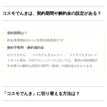
含まれます。
FIT電気を除いた太陽光、風力、水力(3万kW未満)、バイオマス、地熱の
エネルギーとなります。
コスモでんきは、契約期間や解約金の設定がある？
石油コークス30.66%が含まれます。 他社から調達している電気の一部
で、発電所が特定できないものについては、「その他」の扱いとしていま
す。
契約期間は？
温室効果ガス排出量
料金適用開始日から1年間(自動更新)です。
2024年度
のCO2排出係数(
調整値
)
解約手数料・解約違約金
0.814
kg
かかりません。「コスモでんきセレクト」「コスモでんきセレク
トオール電化」のdマガジンコースにおいては、電気の供給開始1
(
調整値
)
年未満での解約は原則2,000円（税抜）の違約金がかかります。
「コスモでんき」に切り替える方法は？