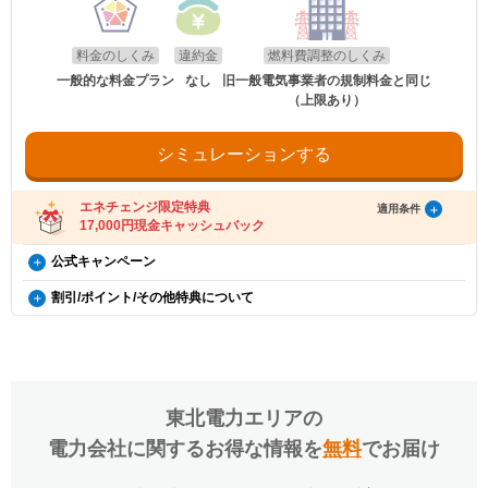
・既にコスモでんき（特典の対象プラン）をご契約中の場合。
適用条件
・2020年12月21日以降にEV・PHEV・FCVを新車新規登録または
※お客さまに進呈されるdポイントは、毎月の電気料金のうち燃料費調
・電気を使用開始した日から12カ月以内に契約を解約された場合。
以下の条件をすべて満たしたお客さまが、コスモ石油マーケティング株式会社が
新車新規検査届出されていること。中古車も適用対象となります。
・電気を使用開始した日から12カ月以内にお引越しされた場合。
整額、離島ユニバーサルサービス調整額、再生可能エネルギー発電促進
提供する「コスモでんき×エネチェンジ キャッシュバック特典」(以下、「本特
・電気を使用開始した日から12カ月以内に特典対象外のプランに契約を変更され
・対象車両1台につき、コスモでんき1契約までの適用。
賦課金、消費税及び地方消費税相当額を除いた額に上記の還元率を乗じ
料金のしくみ
違約金
燃料費調整のしくみ
典」とします)の対象となります。
た場合。
・EV特別割は、月間使用量が500kWhを超えた月に適用。
て計算いたします。1円未満の端数が生じた場合は、その端数を切り上
・特典実施期間中に対象プランをエネチェンジのオンラインサービス経由でお申
・特典のご案内メールに記載されている有効期限内にお受取いただけなかった場
一般的な料金プラン
なし
旧一般電気事業者の規制料金と同じ
げます。
し込みいただくこと。
合。
（上限あり）
※手続き方法
・お申し込みから3カ月以内にコスモでんきの供給を開始していること。
※エネチェンジでは九州電力エリアにおける離島ユニバーサルサービス
・電気料金の未払いがある場合。
・電気の使用開始日から12カ月後時点で契約を継続いただいていること。
・割引適用を希望される場合は、お申込み後に、コスモでんきお客
調整額を除かない額でポイントのシミュレーションをしているため、付
・ご利用開始から12カ月間の電気料金支払い額がキャッシュバック金額以下の場
・お申し込み時にメールアドレスが入力されていること。
さまセンター（0120-530-155）へご連絡いただくようお願い申し
与されるポイントが異なる場合があります。
合。
・電気の使用開始日から12カ月間の電気料金支払い額がキャッシュバック金額を
シミュレーションする
上げます。
・過去にコスモでんきとご契約されたことがある場合。
お客さまに進呈されたdポイントは、株式会社NTTドコモが提供するdポ
超えていること。
・お電話の際は、エネチェンジ（オンライン）経由でお申込みいた
イントクラブ会員のWEBサイトにてご確認いただけます。
・電気料金の未払いがないこと。
※お申込み内容に不足・不備等があり、特典実施期間内に不備等が解消されない
だいたことと、お申込み日付を電話口でお伝えください。
※dアカウントの登録が適切に行われなかった場合、電気料金をお支払
場合は、本特典は適用されません。
受け取り方法
・コスモでんきお客さまセンターの受付時間は月〜土 9:00～
エネチェンジ限定特典
いいただけなかった場合は、dポイントは進呈されません。
適用条件
※本提供条件書記載事項以外の部分については、コスモ石油マーケティング株式
18:00（日曜祝日・夏期休暇・年末年始除く）です。
17,000円現金キャッシュバック
※コスモでんきのお支払いにdポイントをご利用頂くことはできませ
・適用条件の契約継続期間を達成後2カ月後の月末までに、エネチェンジより特典
会社の「電気需給約款」の規定を適用いたします。
受け取りに関するご案内メールをお送りします。
ん。
※コスモ石油マーケティング株式会社が不正なお申し込みと判断した場合、本特
（ご登録のメールアドレスに誤りがあった場合、特典お受け取りの手続きがで
コスモでんき×エネチェンジ キャッシュバック特典（12カ
公式キャンペーン
典は適用となりません。
お申し込み時の注意事項
きませんのでご注意ください。）
電気・ガス料金支援
月間の電気料金支払い額がキャッシュバック金額を超える
※証明書類は現在所有している事を示すご契約者様名義の期間内「車検
使用量割引
・ご案内メールにお受け取りの手順が記載されています。手順に沿ってお受け取
政府の「電気・ガス料金支援」の一環として、2026年8月分（7月使用
割引/ポイント/その他特典について
証」または「契約書」のコピーとなります。
更新日
2026年8月1日
方限定）
り方法の登録をお願いいたします。
毎月の電気使用量によって電気代が割引になります。
分）および2026年10月分（9月使用分）は一律3.5円/kWh、2026年9月
※同一住所にて同居されているご家族様であれば、車検証名義とでんき
・特典お受け取りの有効期限は、エネチェンジからのご案内メール送信後90日以
EV特別割
※当月の月間使用量に応じた割引額を、当月の電気料金の請求額から割
分（8月使用分）については一律4.5円/kWhを毎月の電気料金から値引
概要
※本特典は、予告なく変更、終了となる場合があり
お申込み名義が合致していなくとも適用対象とさせていただきます。
内となります。お受け取りの手続き後、お振込までに時間がかかる場合がござい
引ます。
電気自動車（※）ご購入もしくは、ご検討の方が、家庭向けコスモでん
きします。
ます。
ます。
なお、「月間」とは前月の検針日から当月の検針日の前日までを指しま
きを新規ご契約いただくと、月々の電気料金が、スタンダード・グリー
※「@enechange.co.jp および @enechange.jp」からのメールが受信できるよ
※エネチェンジの節約額には上記割引額は含まれておりません。
エネチェンジのオンラインサービス経由で「コスモ
す。
ンは500円割引、ポイントプラス・セレクトはdポイント500ポイント割
う、あらかじめ設定をお願いいたします。
※コスモでんきが実施している割引です。
適用条件
でんき」に申し込んだ方に、キャッシュバックを行
キャッシュバックは、金融庁管轄の資金移動業者であるウェルネット社（登録番
※月の途中で契約開始、廃止した場合にも、日割りはせず、割引を適用
引になります。（※）EV車両の対象には、EV/PHV/FCV含みます。
号：北海道財務局長第00002号）の「送金サービス」を利用しております。
ご利用中のすべての方が対象となり、別途お申し込みは不要です。
します。
います。
東北電力エリア
の
※電気使用量が条件に満たない月は割引はございません。
以下のお客さまは特典の対象外です。
適用条件
電力会社に関するお得な情報を
無料
でお届け
※詳細はコスモでんきホームページをご確認ください。
・2026年8月分〜2026年10月分の料金に適用されます。
・エネチェンジのオンラインサービス経由以外から申し込みされた場合。
・コスモでんきを新規ご契約の方。
・既にコスモでんき（特典の対象プラン）をご契約中の場合。
・エネチェンジでは、割引額を一律で診断結果に反映しています。
適用条件
電気・ガス料金支援
・2020年12月21日以降にEV・PHEV・FCVを新車新規登録または
・電気を使用開始した日から12カ月以内に契約を解約された場合。
・詳細は、国のHP・請求書や検針票・ご契約中の電力会社・ガス会社