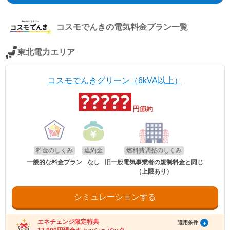
リュー」(kVA契約)、東京電力エリア「スタンダードS」「スタンダード
L」(kVA契約)、中部電力エリア「おとくプラン」、北陸電力エリア「従
量電灯ネクスト」、関西電力エリア「なっトクでんき」「なっトクでん
コスモでんき
の電気料金プラン一覧
きBiz」(kVA契約)、中国電力エリア「ぐっとずっと。プラン スマートコ
ース」「〔ビジネス〕スマートＢコース」(kVA契約)、四国電力エリア
「おトクeプラン」「ビジネススタンダードプラン」(kVA契約)、九州電
東北電力エリア
力エリア「スマートファミリープラン」「スマートビジネスプラン」
(kVA契約)、沖縄電力エリア「グッドバリュープラン」。
※関西電力エリアの「なっトクでんき」「なっトクでんきBiz」ではガス
コスモでんきグリーン（6kVA以上）
料金は考慮していません。
円
節約
料金のしくみ
違約金
燃料費調整のしくみ
一般的な料金プラン
なし
旧一般電気事業者の規制料金と同じ
（上限あり）
シミュレーションする
エネチェンジ限定特典
適用条件