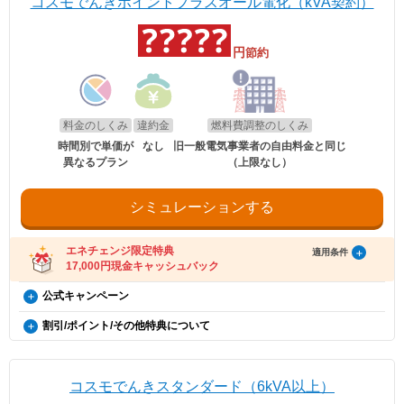
※エネチェンジの節約額には上記割引額は含まれておりません。
コスモでんきポイントプラスオール電化（kVA契約）
エネチェンジのオンラインサービス経由で「コスモ
す。
ンは500円割引、ポイントプラス・セレクトはdポイント500ポイント割
う、あらかじめ設定をお願いいたします。
※コスモでんきが実施している割引です。
でんき」に申し込んだ方に、キャッシュバックを行
キャッシュバックは、金融庁管轄の資金移動業者であるウェルネット社（登録番
※月の途中で契約開始、廃止した場合にも、日割りはせず、割引を適用
引になります。（※）EV車両の対象には、EV/PHV/FCV含みます。
号：北海道財務局長第00002号）の「送金サービス」を利用しております。
します。
います。
円
※電気使用量が条件に満たない月は割引はございません。
節約
以下のお客さまは特典の対象外です。
適用条件
※詳細はコスモでんきホームページをご確認ください。
・エネチェンジのオンラインサービス経由以外から申し込みされた場合。
・コスモでんきを新規ご契約の方。
・既にコスモでんき（特典の対象プラン）をご契約中の場合。
適用条件
電気・ガス料金支援
・2020年12月21日以降にEV・PHEV・FCVを新車新規登録または
・電気を使用開始した日から12カ月以内に契約を解約された場合。
以下の条件をすべて満たしたお客さまが、コスモ石油マーケティング株式会社が
新車新規検査届出されていること。中古車も適用対象となります。
・電気を使用開始した日から12カ月以内にお引越しされた場合。
政府の「電気・ガス料金支援」の一環として、2026年8月分（7月使用
提供する「コスモでんき×エネチェンジ キャッシュバック特典」(以下、「本特
・電気を使用開始した日から12カ月以内に特典対象外のプランに契約を変更され
・対象車両1台につき、コスモでんき1契約までの適用。
分）および2026年10月分（9月使用分）は一律3.5円/kWh、2026年9月
料金のしくみ
違約金
燃料費調整のしくみ
典」とします)の対象となります。
た場合。
・EV特別割は、月間使用量が500kWhを超えた月に適用。
分（8月使用分）については一律4.5円/kWhを毎月の電気料金から値引
・特典実施期間中に対象プランをエネチェンジのオンラインサービス経由でお申
・特典のご案内メールに記載されている有効期限内にお受取いただけなかった場
時間別で単価が
なし
旧一般電気事業者の自由料金と同じ
きします。
し込みいただくこと。
合。
異なるプラン
（上限なし）
※手続き方法
・お申し込みから3カ月以内にコスモでんきの供給を開始していること。
・電気料金の未払いがある場合。
・電気の使用開始日から12カ月後時点で契約を継続いただいていること。
・割引適用を希望される場合は、お申込み後に、コスモでんきお客
・ご利用開始から12カ月間の電気料金支払い額がキャッシュバック金額以下の場
適用条件
・お申し込み時にメールアドレスが入力されていること。
さまセンター（0120-530-155）へご連絡いただくようお願い申し
合。
・電気の使用開始日から12カ月間の電気料金支払い額がキャッシュバック金額を
ご利用中のすべての方が対象となり、別途お申し込みは不要です。
シミュレーションする
上げます。
・過去にコスモでんきとご契約されたことがある場合。
超えていること。
・お電話の際は、エネチェンジ（オンライン）経由でお申込みいた
・電気料金の未払いがないこと。
※お申込み内容に不足・不備等があり、特典実施期間内に不備等が解消されない
だいたことと、お申込み日付を電話口でお伝えください。
・2026年8月分〜2026年10月分の料金に適用されます。
場合は、本特典は適用されません。
受け取り方法
・コスモでんきお客さまセンターの受付時間は月〜土 9:00～
エネチェンジ限定特典
・エネチェンジでは、割引額を一律で診断結果に反映しています。
適用条件
※本提供条件書記載事項以外の部分については、コスモ石油マーケティング株式
18:00（日曜祝日・夏期休暇・年末年始除く）です。
・詳細は、国のHP・請求書や検針票・ご契約中の電力会社・ガス会社
17,000円現金キャッシュバック
・適用条件の契約継続期間を達成後2カ月後の月末までに、エネチェンジより特典
会社の「電気需給約款」の規定を適用いたします。
のHPをご確認ください。
受け取りに関するご案内メールをお送りします。
※コスモ石油マーケティング株式会社が不正なお申し込みと判断した場合、本特
（ご登録のメールアドレスに誤りがあった場合、特典お受け取りの手続きがで
コスモでんき×エネチェンジ キャッシュバック特典（12カ
公式キャンペーン
典は適用となりません。
お申し込み時の注意事項
きませんのでご注意ください。）
月間の電気料金支払い額がキャッシュバック金額を超える
※証明書類は現在所有している事を示すご契約者様名義の期間内「車検
dポイント
・ご案内メールにお受け取りの手順が記載されています。手順に沿ってお受け取
割引/ポイント/その他特典について
証」または「契約書」のコピーとなります。
更新日
2026年8月1日
方限定）
り方法の登録をお願いいたします。
毎月のポイント対象電気料金に応じてdポイントを進呈致します。
※同一住所にて同居されているご家族様であれば、車検証名義とでんき
・特典お受け取りの有効期限は、エネチェンジからのご案内メール送信後90日以
EV特別割
ポイント付与率は、ポイント対象電気料金10,000円未満で1%、10,000
概要
※本特典は、予告なく変更、終了となる場合があり
お申込み名義が合致していなくとも適用対象とさせていただきます。
内となります。お受け取りの手続き後、お振込までに時間がかかる場合がござい
円～16,000円未満で3%、16,000円以上で5%となります。※表記は税
電気自動車（※）ご購入もしくは、ご検討の方が、家庭向けコスモでん
ます。
ます。
抜となります。
きを新規ご契約いただくと、月々の電気料金が、スタンダード・グリー
※「@enechange.co.jp および @enechange.jp」からのメールが受信できるよ
※エネチェンジの節約額には上記割引額は含まれておりません。
コスモでんきスタンダード（6kVA以上）
エネチェンジのオンラインサービス経由で「コスモ
ンは500円割引、ポイントプラス・セレクトはdポイント500ポイント割
う、あらかじめ設定をお願いいたします。
※コスモでんきが実施している割引です。