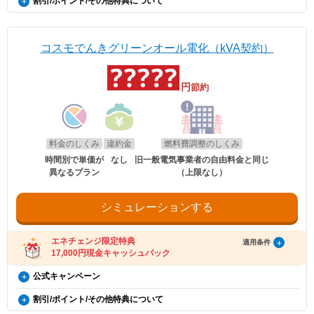
割引/ポイント/その他特典について
証」または「契約書」のコピーとなります。
更新日
2026年8月1日
方限定）
り方法の登録をお願いいたします。
政府の「電気・ガス料金支援」の一環として、2026年8月分（7月使用
分）および2026年10月分（9月使用分）は一律3.5円/kWh、2026年9月
※同一住所にて同居されているご家族様であれば、車検証名義とでんき
・特典お受け取りの有効期限は、エネチェンジからのご案内メール送信後90日以
EV特別割
分）および2026年10月分（9月使用分）は一律3.5円/kWh、2026年9月
分（8月使用分）については一律4.5円/kWhを毎月の電気料金から値引
概要
※本特典は、予告なく変更、終了となる場合があり
お申込み名義が合致していなくとも適用対象とさせていただきます。
内となります。お受け取りの手続き後、お振込までに時間がかかる場合がござい
分（8月使用分）については一律4.5円/kWhを毎月の電気料金から値引
電気自動車（※）ご購入もしくは、ご検討の方が、家庭向けコスモでん
きします。
ます。
ます。
きします。
きを新規ご契約いただくと、月々の電気料金が、スタンダード・グリー
※「@enechange.co.jp および @enechange.jp」からのメールが受信できるよ
※エネチェンジの節約額には上記割引額は含まれておりません。
コスモでんきグリーンオール電化（kVA契約）
エネチェンジのオンラインサービス経由で「コスモ
ンは500円割引、ポイントプラス・セレクトはdポイント500ポイント割
う、あらかじめ設定をお願いいたします。
※コスモでんきが実施している割引です。
適用条件
でんき」に申し込んだ方に、キャッシュバックを行
キャッシュバックは、金融庁管轄の資金移動業者であるウェルネット社（登録番
引になります。（※）EV車両の対象には、EV/PHV/FCV含みます。
適用条件
号：北海道財務局長第00002号）の「送金サービス」を利用しております。
ご利用中のすべての方が対象となり、別途お申し込みは不要です。
います。
ご利用中のすべての方が対象となり、別途お申し込みは不要です。
円
節約
以下のお客さまは特典の対象外です。
適用条件
・2026年8月分〜2026年10月分の料金に適用されます。
・エネチェンジのオンラインサービス経由以外から申し込みされた場合。
・コスモでんきを新規ご契約の方。
・2026年8月分〜2026年10月分の料金に適用されます。
・既にコスモでんき（特典の対象プラン）をご契約中の場合。
・エネチェンジでは、割引額を一律で診断結果に反映しています。
適用条件
・2020年12月21日以降にEV・PHEV・FCVを新車新規登録または
・エネチェンジでは、割引額を一律で診断結果に反映しています。
・電気を使用開始した日から12カ月以内に契約を解約された場合。
・詳細は、国のHP・請求書や検針票・ご契約中の電力会社・ガス会社
以下の条件をすべて満たしたお客さまが、コスモ石油マーケティング株式会社が
新車新規検査届出されていること。中古車も適用対象となります。
・電気を使用開始した日から12カ月以内にお引越しされた場合。
・詳細は、国のHP・請求書や検針票・ご契約中の電力会社・ガス会社
のHPをご確認ください。
提供する「コスモでんき×エネチェンジ キャッシュバック特典」(以下、「本特
・電気を使用開始した日から12カ月以内に特典対象外のプランに契約を変更され
・対象車両1台につき、コスモでんき1契約までの適用。
のHPをご確認ください。
料金のしくみ
違約金
燃料費調整のしくみ
典」とします)の対象となります。
た場合。
・EV特別割は、月間使用量が500kWhを超えた月に適用。
・特典実施期間中に対象プランをエネチェンジのオンラインサービス経由でお申
・特典のご案内メールに記載されている有効期限内にお受取いただけなかった場
時間別で単価が
なし
旧一般電気事業者の自由料金と同じ
し込みいただくこと。
合。
異なるプラン
（上限なし）
※手続き方法
・お申し込みから3カ月以内にコスモでんきの供給を開始していること。
・電気料金の未払いがある場合。
・電気の使用開始日から12カ月後時点で契約を継続いただいていること。
・割引適用を希望される場合は、お申込み後に、コスモでんきお客
・ご利用開始から12カ月間の電気料金支払い額がキャッシュバック金額以下の場
・お申し込み時にメールアドレスが入力されていること。
さまセンター（0120-530-155）へご連絡いただくようお願い申し
合。
・電気の使用開始日から12カ月間の電気料金支払い額がキャッシュバック金額を
シミュレーションする
上げます。
・過去にコスモでんきとご契約されたことがある場合。
超えていること。
・お電話の際は、エネチェンジ（オンライン）経由でお申込みいた
・電気料金の未払いがないこと。
※お申込み内容に不足・不備等があり、特典実施期間内に不備等が解消されない
だいたことと、お申込み日付を電話口でお伝えください。
場合は、本特典は適用されません。
受け取り方法
・コスモでんきお客さまセンターの受付時間は月〜土 9:00～
エネチェンジ限定特典
適用条件
※本提供条件書記載事項以外の部分については、コスモ石油マーケティング株式
18:00（日曜祝日・夏期休暇・年末年始除く）です。
17,000円現金キャッシュバック
・適用条件の契約継続期間を達成後2カ月後の月末までに、エネチェンジより特典
会社の「電気需給約款」の規定を適用いたします。
受け取りに関するご案内メールをお送りします。
※コスモ石油マーケティング株式会社が不正なお申し込みと判断した場合、本特
（ご登録のメールアドレスに誤りがあった場合、特典お受け取りの手続きがで
コスモでんき×エネチェンジ キャッシュバック特典（12カ
公式キャンペーン
典は適用となりません。
お申し込み時の注意事項
きませんのでご注意ください。）
月間の電気料金支払い額がキャッシュバック金額を超える
※証明書類は現在所有している事を示すご契約者様名義の期間内「車検
グリーン割引
・ご案内メールにお受け取りの手順が記載されています。手順に沿ってお受け取
割引/ポイント/その他特典について
証」または「契約書」のコピーとなります。
更新日
2026年8月1日
方限定）
り方法の登録をお願いいたします。
毎月の電気料金の1%割引！
※同一住所にて同居されているご家族様であれば、車検証名義とでんき
・特典お受け取りの有効期限は、エネチェンジからのご案内メール送信後90日以