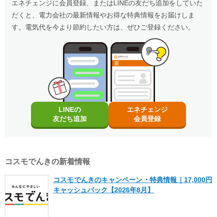
以下の条件をすべて満たしたお客さまが、コスモ石油マーケティング株式会社が
エネチェンジに会員登録、またはLINEの友だち追加をしていた
新車新規検査届出されていること。中古車も適用対象となります。
・電気を使用開始した日から12カ月以内にお引越しされた場合。
政府の「電気・ガス料金支援」の一環として、2026年8月分（7月使用
のHPをご確認ください。
提供する「コスモでんき×エネチェンジ キャッシュバック特典」(以下、「本特
・電気を使用開始した日から12カ月以内に特典対象外のプランに契約を変更され
・対象車両1台につき、コスモでんき1契約までの適用。
分）および2026年10月分（9月使用分）は一律3.5円/kWh、2026年9月
だくと、電力会社の最新情報やお得な特典情報をお届けしま
典」とします)の対象となります。
た場合。
・EV特別割は、月間使用量が500kWhを超えた月に適用。
分（8月使用分）については一律4.5円/kWhを毎月の電気料金から値引
・特典実施期間中に対象プランをエネチェンジのオンラインサービス経由でお申
・特典のご案内メールに記載されている有効期限内にお受取いただけなかった場
す。電気代を今より節約したい方は、ぜひご登録ください。
きします。
し込みいただくこと。
合。
※手続き方法
・お申し込みから3カ月以内にコスモでんきの供給を開始していること。
・電気料金の未払いがある場合。
・電気の使用開始日から12カ月後時点で契約を継続いただいていること。
・割引適用を希望される場合は、お申込み後に、コスモでんきお客
・ご利用開始から12カ月間の電気料金支払い額がキャッシュバック金額以下の場
適用条件
・お申し込み時にメールアドレスが入力されていること。
さまセンター（0120-530-155）へご連絡いただくようお願い申し
合。
・電気の使用開始日から12カ月間の電気料金支払い額がキャッシュバック金額を
ご利用中のすべての方が対象となり、別途お申し込みは不要です。
上げます。
・過去にコスモでんきとご契約されたことがある場合。
超えていること。
・お電話の際は、エネチェンジ（オンライン）経由でお申込みいた
・電気料金の未払いがないこと。
※お申込み内容に不足・不備等があり、特典実施期間内に不備等が解消されない
だいたことと、お申込み日付を電話口でお伝えください。
・2026年8月分〜2026年10月分の料金に適用されます。
場合は、本特典は適用されません。
受け取り方法
・コスモでんきお客さまセンターの受付時間は月〜土 9:00～
・エネチェンジでは、割引額を一律で診断結果に反映しています。
※本提供条件書記載事項以外の部分については、コスモ石油マーケティング株式
18:00（日曜祝日・夏期休暇・年末年始除く）です。
・詳細は、国のHP・請求書や検針票・ご契約中の電力会社・ガス会社
・適用条件の契約継続期間を達成後2カ月後の月末までに、エネチェンジより特典
会社の「電気需給約款」の規定を適用いたします。
のHPをご確認ください。
受け取りに関するご案内メールをお送りします。
※コスモ石油マーケティング株式会社が不正なお申し込みと判断した場合、本特
（ご登録のメールアドレスに誤りがあった場合、特典お受け取りの手続きがで
典は適用となりません。
お申し込み時の注意事項
LINEの
エネチェンジ
きませんのでご注意ください。）
※証明書類は現在所有している事を示すご契約者様名義の期間内「車検
・ご案内メールにお受け取りの手順が記載されています。手順に沿ってお受け取
友だち追加
会員登録
証」または「契約書」のコピーとなります。
更新日
2026年8月1日
り方法の登録をお願いいたします。
※同一住所にて同居されているご家族様であれば、車検証名義とでんき
・特典お受け取りの有効期限は、エネチェンジからのご案内メール送信後90日以
お申込み名義が合致していなくとも適用対象とさせていただきます。
内となります。お受け取りの手続き後、お振込までに時間がかかる場合がござい
ます。
※「@enechange.co.jp および @enechange.jp」からのメールが受信できるよ
※エネチェンジの節約額には上記割引額は含まれておりません。
う、あらかじめ設定をお願いいたします。
コスモでんきの新着情報
※コスモでんきが実施している割引です。
キャッシュバックは、金融庁管轄の資金移動業者であるウェルネット社（登録番
号：北海道財務局長第00002号）の「送金サービス」を利用しております。
コスモでんきのキャンペーン・特典情報｜17,000円
以下のお客さまは特典の対象外です。
キャッシュバック【2026年8月】
・エネチェンジのオンラインサービス経由以外から申し込みされた場合。
・既にコスモでんき（特典の対象プラン）をご契約中の場合。
・電気を使用開始した日から12カ月以内に契約を解約された場合。
・電気を使用開始した日から12カ月以内にお引越しされた場合。
・電気を使用開始した日から12カ月以内に特典対象外のプランに契約を変更され