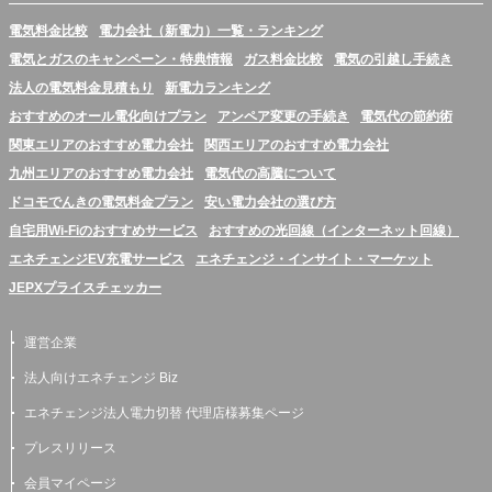
電気料金比較
電力会社（新電力）一覧・ランキング
電気とガスのキャンペーン・特典情報
ガス料金比較
電気の引越し手続き
法人の電気料金見積もり
新電力ランキング
おすすめのオール電化向けプラン
アンペア変更の手続き
電気代の節約術
関東エリアのおすすめ電力会社
関西エリアのおすすめ電力会社
九州エリアのおすすめ電力会社
電気代の高騰について
ドコモでんきの電気料金プラン
安い電力会社の選び方
自宅用Wi-Fiのおすすめサービス
おすすめの光回線（インターネット回線）
エネチェンジEV充電サービス
エネチェンジ・インサイト・マーケット
JEPXプライスチェッカー
運営企業
法人向けエネチェンジ Biz
エネチェンジ法人電力切替 代理店様募集ページ
プレスリリース
会員マイページ