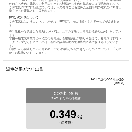
セントラルパワーがこの電気を調達する費用の一部は、セントラルパワーのお客様以
外の方も含め、電気をご利用のすべての皆様から集めた賦課金により賄われており、
この電気のCO2排出量については、火力発電なども含めた全国平均の電気のCO2排出
量を持った電気として扱われます。
卸電力取引所について
この電気には、水力、火力、原子力、FIT電気、再生可能エネルギーなどが含まれま
す。
他社から調達した電力については、以下の方法により電源構成の仕分けをしてい
ます。
①旧一般電気事業者の不特定の発電所から継続的に卸売りを受けている電気（常時バ
ックアップなど）については、各社の該当年度の電源構成に基づき仕分けしていま
す。
②他社から調達している電気の一部で発電所が特定できないものについては、「その
他」の取扱いとしています。
温室効果ガス排出量
2024年度のCO2排出係数
(調整値)
CO2排出係数
（1kWhあたりの排出量）
0.349
kg
（調整値）