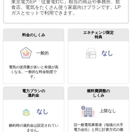
東京電力EP「従量電灯C」相当の商店や事務所、飲
食店、電気をたくさん使う家庭向けプランです。LP
ガスとセットで利用できます。
エネチェンジ限定
料金のしくみ
特典
なし
一般的
電気の使用量が多いと単価が高
くなる、一般的な料金制度で
す。
電力プランの
燃料費調整の
違約金
しくみ
なし
上限なし
旧一般電気事業者（地域の大手
解約時の違約金は設定されてい
電力会社）と同じ計算方式の燃
ません。