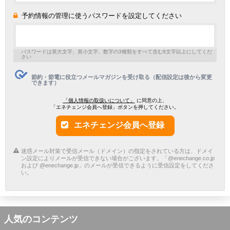
予約情報の管理に使うパスワードを設定してください
パスワードは英大文字、英小文字、数字の3種類をすべて含む8文字以上にしてくだ
さい
節約・節電に役立つメールマガジンを受け取る（配信設定は後から変更
できます）
「個人情報の取扱いについて」
に同意の上、
「エネチェンジ会員へ登録」ボタンを押してください。
エネチェンジ会員へ登録
迷惑メール対策で受信メール（ドメイン）の指定をされている方は、ドメイ
ン設定によりメールが受信できない場合がございます。「@enechange.co.jp
および @enechange.jp」のメールが受信できるように受信設定をしてくださ
い。
人気のコンテンツ