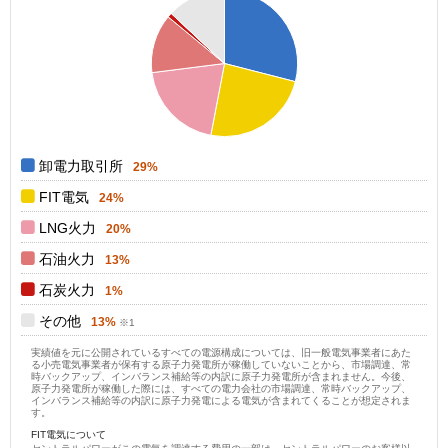
0.25
0.2
0.15
0.1
0.05
0
0
卸電力取引所
29%
FIT電気
24%
LNG火力
20%
石油火力
13%
石炭火力
1%
その他
13%
実績値を元に公開されているすべての電源構成については、旧一般電気事業者にあた
る小売電気事業者が保有する原子力発電所が稼働していないことから、市場調達、常
時バックアップ、インバランス補給等の内訳に原子力発電所が含まれません。今後、
原子力発電所が稼働した際には、すべての電力会社の市場調達、常時バックアップ、
インバランス補給等の内訳に原子力発電による電気が含まれてくることが想定されま
す。
FIT電気について