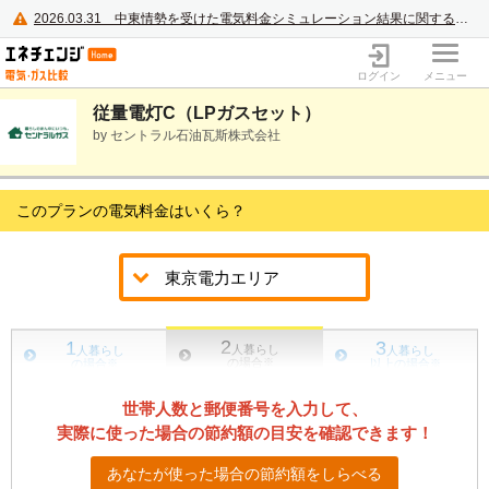
2026.03.31
中東情勢を受けた電気料金シミュレーション結果に関するご案内
電力・ガス比較サイト エネチェンジ
ログイン
メニュー
従量電灯C（LPガスセット）
by セントラル石油瓦斯株式会社
このプランの電気料金はいくら？
2
1
3
人暮らし
人暮らし
人暮らし
の場合
※
の場合
※
以上の場合
※
世帯人数と郵便番号を入力して、
実際に使った場合の節約額の目安を確認できます！
あなたが使った場合の節約額をしらべる