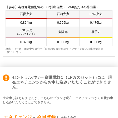
【参考】各種発電種別毎のCO2排出係数（1kWhあたりの排出量）
石炭火力
石油火力
LNG火力
0.864kg
0.695kg
0.476kg
LNG火力
太陽光
原子力
（コンバインド）
0.376kg
0.000kg
0.000kg
出典：（一財）電力中央研究所「日本の発電技術のライフサイクルCO2排出量評価
（2010.7）」
セントラルパワー 従量電灯C（LPガスセット）には、現
在エネチェンジからお申し込みいただくことができませ
ん。
大変申し訳ありませんが、こちらのプランは現在、エネチェンジから直接お申
し込みいただくことができません。
エネチェンジ
会員登録
へ
しませんか?