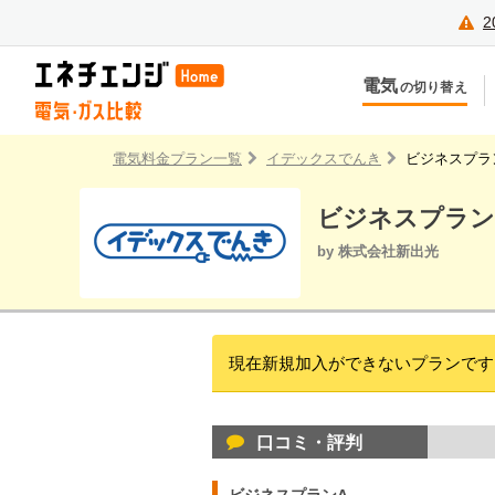
2
電気
の切り替え
今のお住まいでの切り替え
今
引越しで新しく申し込み
引
電気料金プラン一覧
イデックスでんき
ビジネスプラ
ビジネスプラン
by 株式会社新出光
現在新規加入ができないプランです
口コミ・評判