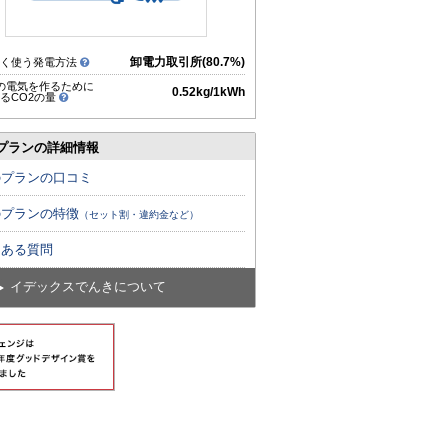
卸電力取引所(80.7%)
多く使う発電方法
hの電気を作るために
0.52kg/1kWh
るCO2の量
プランの詳細情報
のプランの口コミ
のプランの特徴
（セット割・違約金など）
くある質問
イデックスでんきについて