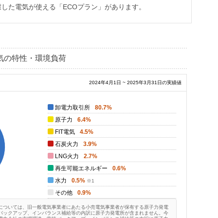
した電気が使える「ECOプラン」があります。
気の特性・環境負荷
2024年4月1日 ~ 2025年3月31日の実績値
卸電力取引所
80.7%
原子力
6.4%
FIT電気
4.5%
石炭火力
3.9%
LNG火力
2.7%
再生可能エネルギー
0.6%
水力
0.5%
その他
0.9%
については、旧一般電気事業者にあたる小売電気事業者が保有する原子力発電
バックアップ、インバランス補給等の内訳に原子力発電所が含まれません。今