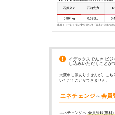
石炭火力
石油火力
L
0.864kg
0.695kg
0.
出典：（一財）電力中央研究所「日本の発電技術のラ
イデックスでんき ビ
し込みいただくことが
大変申し訳ありませんが、こち
いただくことができません。
エネチェンジ
会員
へ
エネチェンジへ
会員登録(無料)