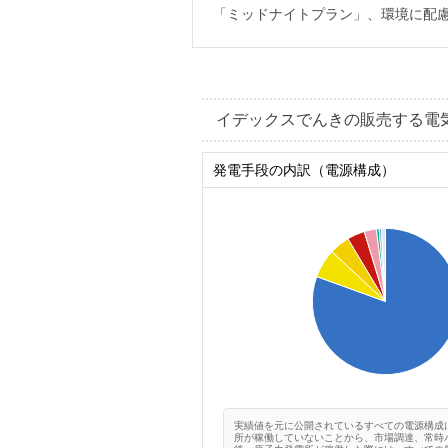
「ミッドナイトプラン」、環境に配慮
イデックスでんきの販売する電
発電手段の内訳（電源構成）
0.8
0.7
0.6
0.5
0.4
0.3
0.2
0.1
0
0
実績値を元に公開されているすべての電源構成
所が稼働していないことから、市場調達、常時