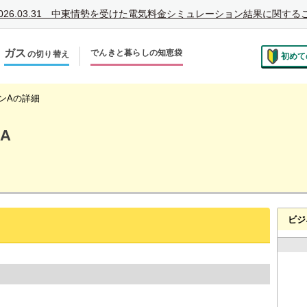
026.03.31
中東情勢を受けた電気料金シミュレーション結果に関する
ガス
でんきと暮らしの知恵袋
の切り替え
初めて
のお住まいでの切り替え
越しで新しく申し込み
ンAの詳細
A
ビジ