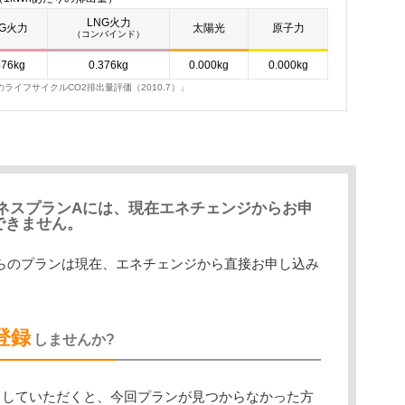
LNG火力
NG火力
太陽光
原子力
（コンバインド）
476kg
0.376kg
0.000kg
0.000kg
イフサイクルCO2排出量評価（2010.7）」
ジネスプランAには、現在エネチェンジからお申
できません。
らのプランは現在、エネチェンジから直接お申し込み
登録
しませんか?
していただくと、今回プランが見つからなかった方