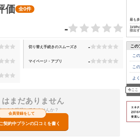
評価
全0件
最も
-
1kW
排出す
-
この
切り替え手続きのスムーズさ
こ
-
マイページ・アプリ
こ
よ
今ここ
ミはまだありません
口コミを投稿してみませんか？
会員登録をして
ご契約中プランの口コミを書く