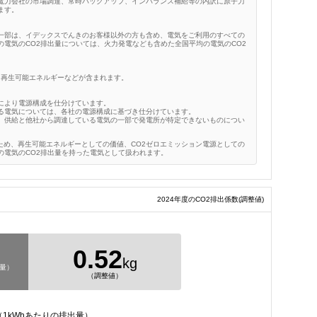
電力会社の市場調達、常時バックアップ、インバランス補給等の内訳に原子力
ます。
一部は、イデックスでんきのお客様以外の方も含め、電気をご利用のすべての
電気のCO2排出量については、火力発電なども含めた全国平均の電気のCO2
、再生可能エネルギーなどが含まれます。
により電源構成を仕分けています。
る電気については、各社の電源構成に基づき仕分けています。
）供給と他社から調達している電気の一部で発電所が特定できないものについ
ため、再生可能エネルギーとしての価値、CO2ゼロエミッション電源としての
の電気のCO2排出量を持った電気として扱われます。
2024年度のCO2排出係数
(調整値)
0.52
kg
出量）
（調整値）
1kWhあたりの排出量）