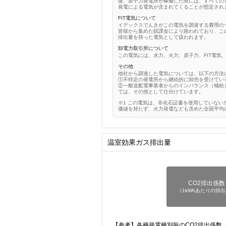
後、原子力発電所が稼働した際には、すべての
発電による電気が含まれてくることが想定され
FIT電気について
イデックスでんきがこの電気を調達する費用の
皆様から集めた賦課金により賄われており、この
排出量を持った電気として扱われます。
卸電力取引所について
この電気には、水力、火力、原子力、FIT電気
その他
他社から調達した電気については、以下の方法
①不特定の発電所から継続的に卸売を受けてい
②一般送配電事業者からのインバランス（補給
ては、その他として仕分けています。
この電気は、非化石証書を使用していない
価値を持たず、火力発電なども含めた全国平均
温室効果ガス排出量
CO2排出係数
（1kWhあたりの排
【参考】各種発電種別毎のCO2排出係数（